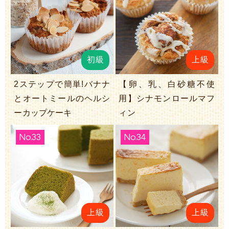
初級
上級
2ステップで簡単!バナナ
【卵、乳、白砂糖不使
とオートミールのヘルシ
用】シナモンロールマフ
ーカップケーキ
ィン
No.33
No.34
上級
上級