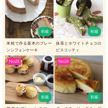
初級
初級
米粉で作る基本のプレー
抹茶とホワイトチョコの
ンシフォンケーキ
ビスコッティ
No.23
No.24
初級
初級