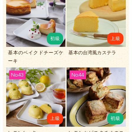
初級
上級
基本のベイクドチーズケ
基本の台湾風カステラ
ーキ
No.43
No.44
上級
初級