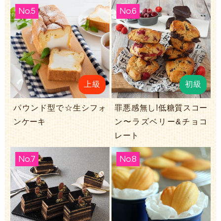
No.5
No.6
上級
初級
パウンド型で☆生シフォ
罪悪感無し!低糖質スコー
ンケーキ
ン〜ラズベリー&チョコ
レート
No.7
No.8