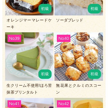
初級
初級
オレンジマーマレードケ
ソーダブレッド
ーキ
No.39
No.40
初級
初級
生クリーム不使用!ほろ苦
無花果とクルミのスコー
抹茶プリンタルト
ン
No.41
No.42