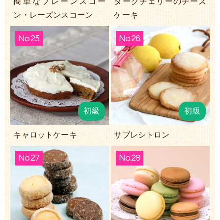
簡単なプレーンスコー
ダークチェリーのチーズ
ン・レーズンスコーン
ケーキ
No.25
No.26
初級
初級
キャロットケーキ
サブレシトロン
No.27
No.28