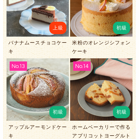
上級
初級
バナナムースチョコケー
米粉のオレンジシフォン
キ
ケーキ
No.13
No.14
初級
初級
アップルアーモンドケー
ホームベーカリーで作る
キ
アプリコットヨーグルト