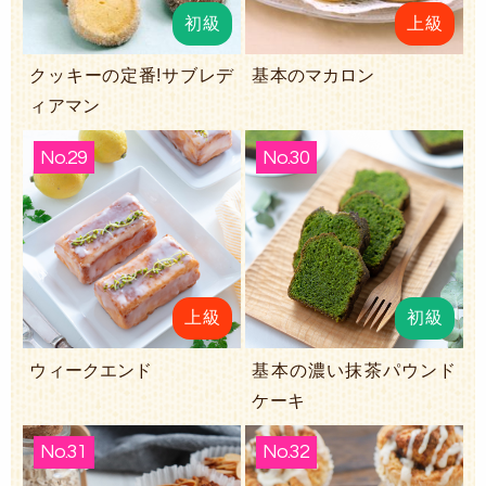
初級
上級
クッキーの定番!サブレデ
基本のマカロン
ィアマン
No.29
No.30
上級
初級
ウィークエンド
基本の濃い抹茶パウンド
ケーキ
No.31
No.32