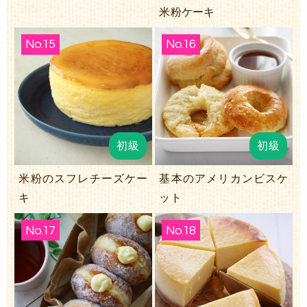
米粉ケーキ
No.15
No.16
初級
初級
米粉のスフレチーズケー
基本のアメリカンビスケ
キ
ット
No.17
No.18