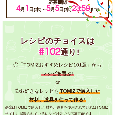
応募期間
4
1
5
5
23:59
月
日(木)～
月
日(水)
まで
レシピのチョイスは
#102
通り!
①「TOMIZおすすめレシピ101選」から
レシピを選ぶ!
or
②お好きなレシピを
TOMIZで購入した
材料、道具を使って作る!
※②はTOMIZで購入した材料、道具を使用されていればTOMIZ
サイトに掲載されているレシピ以外でも応募可能です。