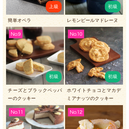
上級
初級
簡単オペラ
レモンピールマドレーヌ
No.9
No.10
初級
初級
チーズとブラックペッパ
ホワイトチョコとマカデ
ーのクッキー
ミアナッツのクッキー
No.11
No.12