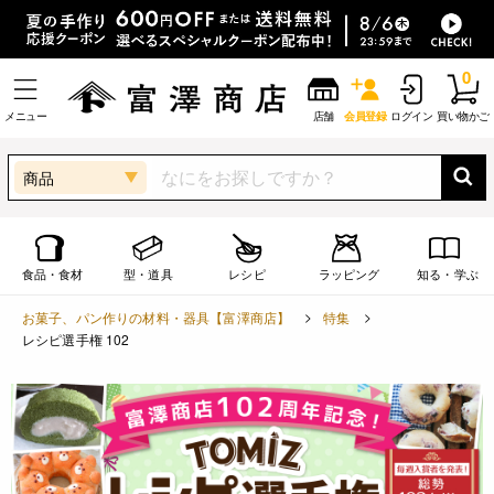
0
メニュー
店舗
会員登録
ログイン
買い物かご
商品
食品・食材
型・道具
レシピ
ラッピング
知る・学ぶ
お菓子、パン作りの材料・器具【富澤商店】
特集
レシピ選手権 102