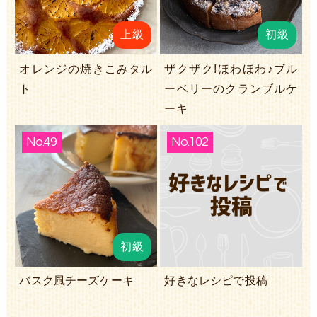
上級
初級
オレンジの焼きこみタル
ザクザク!ほわほわ♪ブル
ト
ーベリーのクランブルケ
ーキ
No.49
No.102
初級
バスク風チーズケーキ
好きなレシピで投稿