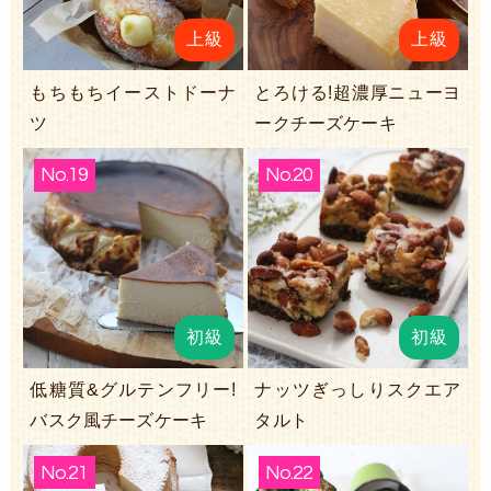
上級
上級
もちもちイーストドーナ
とろける!超濃厚ニューヨ
ツ
ークチーズケーキ
No.19
No.20
初級
初級
低糖質&グルテンフリー!
ナッツぎっしりスクエア
バスク風チーズケーキ
タルト
No.21
No.22