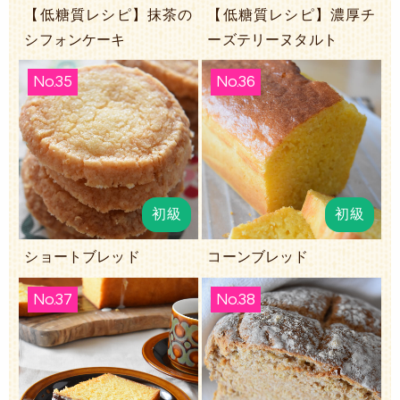
【低糖質レシピ】抹茶の
【低糖質レシピ】濃厚チ
シフォンケーキ
ーズテリーヌタルト
No.35
No.36
初級
初級
ショートブレッド
コーンブレッド
No.37
No.38