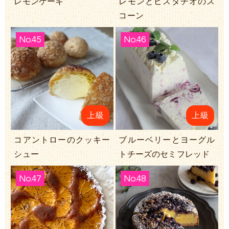
レモンケーキ
レモンとピスタチオのス
コーン
No.45
No.46
上級
上級
コアントローのクッキー
ブルーベリーとヨーグル
シュー
トチーズのセミフレッド
No.47
No.48