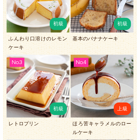
初級
初級
ふんわり口溶けのレモン
基本のバナナケーキ
ケーキ
No.3
No.4
初級
上級
レトロプリン
ほろ苦キャラメルのロー
ルケーキ