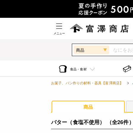
メニュー
商品
食品・食材
お菓子、パン作りの材料・器具【富澤商店】
商品
バター（食塩不使用）
（全26件