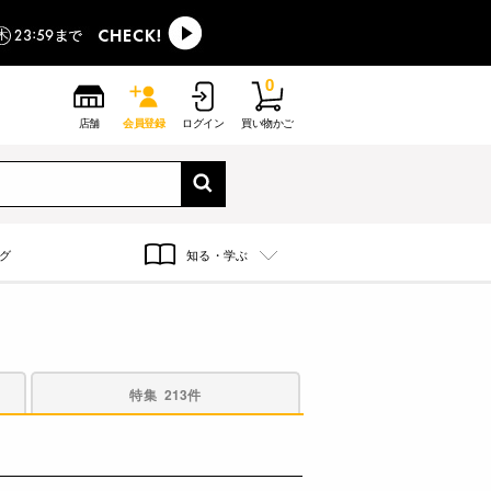
0
店舗
会員登録
ログイン
買い物かご
グ
知る・学ぶ
特集
213件