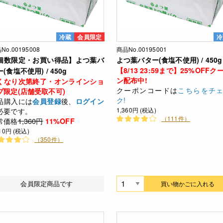
冷蔵
会員限定
冷
No.00195008
商品No.00195001
個数限定・お買い得品】よつ葉バ
よつ葉バター(食塩不使用) / 450g
【8/13 23:59まで】25%OFFク
(食塩不使用) / 450g
ン配布中!
くなり次第終了・オンラインショ
クーポンコードは
こちらをチ
プ限定(店舗受取不可)
ク!
品購入には
後、
会員登録
ログイン
必要です。
1,360円 (税込)
（111件）
常価格
1,360円
11%OFF
210円 (税込)
（350件）
会員限定商品です
買い物かごに入れる