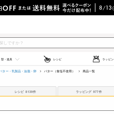
型・道具
レシピ
ラッピン
バター・乳製品・油脂・卵
バター（食塩不使用）
商品一覧
レシピ
8139件
ラッピング
977件
）