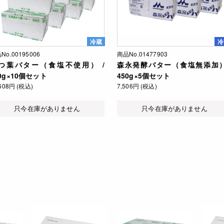
冷蔵
冷
No.00195006
商品No.01477903
つ葉バター（食塩不使用） /
森永発酵バター（食塩無添加）
0g×10個セット
450g×5個セット
,608円 (税込)
7,506円 (税込)
只今在庫がありません
只今在庫がありません