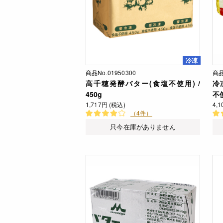
冷凍
商品No.01950300
商品
高千穂発酵バター(食塩不使用) /
冷
450g
不使
1,717円 (税込)
4,
（4件）
只今在庫がありません