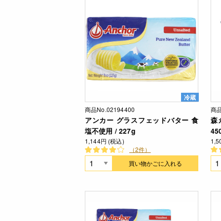
冷蔵
商品No.02194400
商品
アンカー グラスフェッドバター 食
森
塩不使用 / 227g
45
1,144円 (税込)
1,
（2件）
買い物かごに入れる