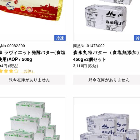
冷凍
冷
No.00082300
商品No.01478002
凍 ラヴィエット発酵バター(食塩
森永丸特バター（食塩無添加）
用)AOP / 500g
450g×2個セット
104円 (税込)
3,110円 (税込)
（3件）
只今在庫がありません
只今在庫がありません