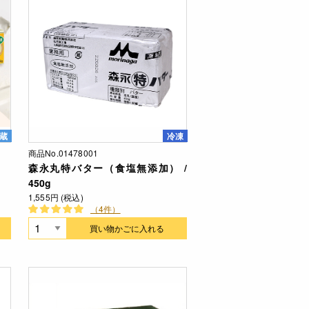
蔵
冷凍
商品No.01478001
森永丸特バター（食塩無添加） /
450g
1,555円 (税込)
（4件）
買い物かごに入れる