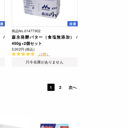
凍
冷凍
商品No.01477902
 /
森永発酵バター（食塩無添加） /
450g×2個セット
3,002円 (税込)
（1件）
只今在庫がありません
1
2
次へ