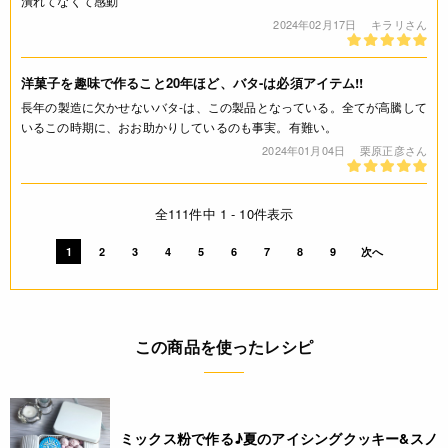
潰れてなくて感動
2024年02月17日
キラリさん
洋菓子を趣味で作ること20年ほど、バタ-は必須アイテム!!
長年の製造に欠かせないバタ-は、この製品となっている。全てが高騰して
いるこの時期に、おお助かりしているのも事実。有難い。
2024年01月04日
栗原正彦さん
全111件中 1 - 10件表示
1
2
3
4
5
6
7
8
9
次へ
この商品を使ったレシピ
ミックス粉で作る♪夏のアイシングクッキー&スノ