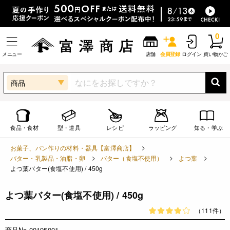
0
メニュー
店舗
会員登録
ログイン
買い物かご
商品
食品・食材
型・道具
レシピ
ラッピング
知る・学ぶ
お菓子、パン作りの材料・器具【富澤商店】
バター・乳製品・油脂・卵
バター（食塩不使用）
よつ葉
よつ葉バター(食塩不使用) / 450g
よつ葉バター(食塩不使用) / 450g
（111件）
商品No.00195001