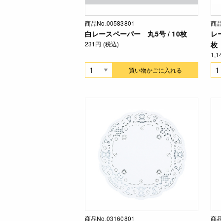
商品No.00583801
商品
白レースペーパー 丸5号 / 10枚
レ
231円 (税込)
枚
1,
買い物かごに入れる
商品No.03160801
商品