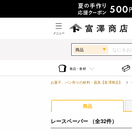
メニュー
商品
食品・食材
お菓子、パン作りの材料・器具【富澤商店】
商品
レースペーパー
（全32件）