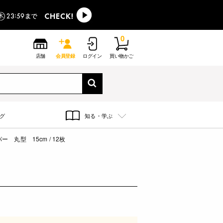
0
店舗
会員登録
ログイン
買い物かご
グ
知る・学ぶ
 丸型 15cm / 12枚