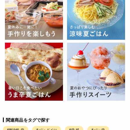
関連商品をタグで探す
#耐油性 袋
#パン ドイツ
#袋 紙
#パン 袋