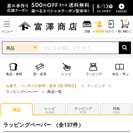
0
メニュー
店舗
会員登録
ログイン
買い物かご
商品
食品・食材
型・道具
レシピ
ラッピング
知る・学ぶ
お菓子、パン作りの材料・器具【富澤商店】
ラッピング
ラッピングペーパー
商品一覧
レシピ
ラッピング
特集
商品
8140件
977件
213件
ラッピングペーパー
（全137件）