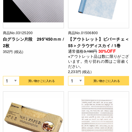
商品No.03125200
商品No.01506800
白グラシン片段 295*450ｍｍ /
【アウトレット】ビバーチェ＜
2枚
55＞クラウディスカイ / 1巻
30%OFF
通常価格
3,190円
352円 (税込)
※アウトレット品は数に限りがござ
います。売り切れの際はご容赦く
ださい。
2,233円 (税込)
買い物かごに入れる
買い物かごに入れる