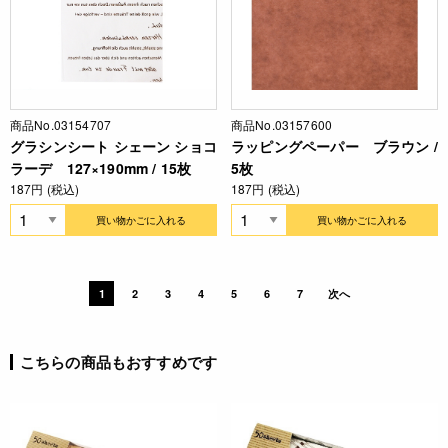
商品No.03154707
商品No.03157600
グラシンシート シェーン ショコ
ラッピングペーパー ブラウン /
ラーデ 127×190mm / 15枚
5枚
187円 (税込)
187円 (税込)
買い物かごに入れる
買い物かごに入れる
1
2
3
4
5
6
7
次へ
こちらの商品もおすすめです