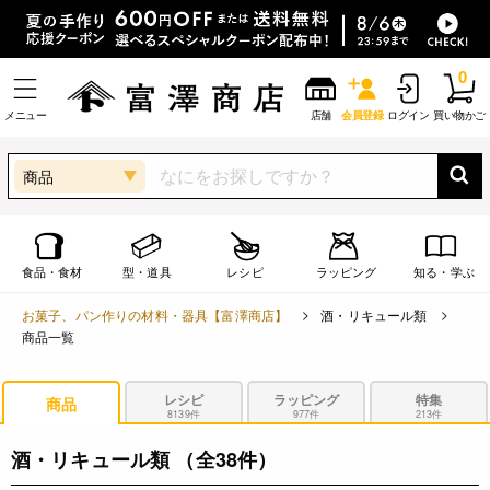
0
メニュー
店舗
会員登録
ログイン
買い物かご
商品
食品・食材
型・道具
レシピ
ラッピング
知る・学ぶ
お菓子、パン作りの材料・器具【富澤商店】
酒・リキュール類
商品一覧
レシピ
ラッピング
特集
商品
8139件
977件
213件
酒・リキュール類
（全38件）