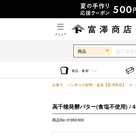
メニュー
商品
食品・食材
お菓子、パン作りの材料・器具【富澤商店】
高千穂発酵バター(食塩不使用) / 4
商品No.01950300