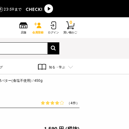
0
店舗
会員登録
ログイン
買い物かご
グ
知る・学ぶ
ター(食塩不使用) / 450g
（4件）
1,590 円 (税抜)