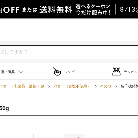
型・道具
レシピ
ラッピン
バター・乳製品・油脂・卵
バター（食塩不使用）
その他
高千穂発酵バ
50g