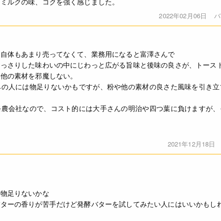
かミルクの味、コクを強く感じました。
2022年02月06日
バ
ー自体もあまり売ってなくて、業務用になると富澤さんで
あっさりした味わいの中にじわっと広がる旨味と後味の良さが、トース
、他の素材を邪魔しない。
みの人には物足りないかもですが、粉や他の素材の良さた風味を引き立
酪農会社なので、コスト的には大手さんの明治や四つ葉に負けますが、
2021年12月18日
と物足りないかな
バターの香りが苦手だけど発酵バターを試してみたい人にはいいかもし