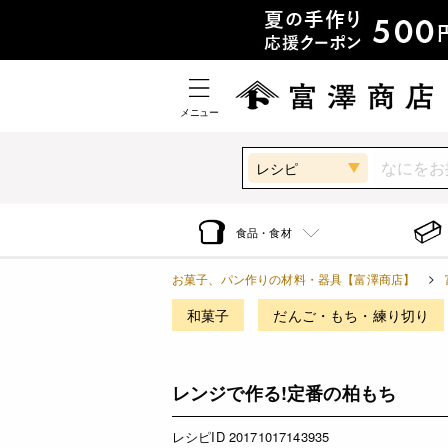
メニュー
レシピ
食品・食材
お菓子、パン作りの材料・器具【富澤商店】
和菓子
だんご・もち・練り切り
レンジで作る!定番の柏もち
レシピID 20171017143935