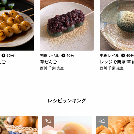
ル
60分
初級 レベル
40分
中級 レベル
40
んご
草だんご
レンジで簡単!草
西川 千栄 先生
西川 千栄 先生
レシピランキング
3位
4位