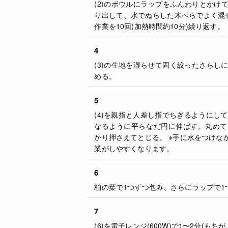
(2)のボウルにラップをふんわりとかけて
り出して、水でぬらした木べらでよく混
作業を10回(加熱時間約10分)繰り返す。
4
(3)の生地を湿らせて固く絞ったさらし
める。
5
(4)を親指と人差し指でちぎるようにし
なるように平らなだ円に伸ばす。丸めて
かり押さえてとじる。 ※手に水をつけな
業がしやすくなります。
6
柏の葉で1つずつ包み、さらにラップで1
7
(6)を電子レンジ(600W)で1〜2分(