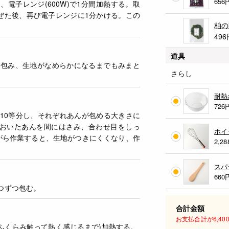
656
、電子レンジ(600W)で1分間加熱する。取
ぜた後、再び電子レンジに1分かける。この
柏の
496
道具
に包み、生地がなめらかになるまでもみまと
さらし
耐熱
726
て10等分し、それぞれあんが包める大きさに
おいたあんを間にはさみ、合わせ目をしっ
ホイ
がら作業すると、生地がつきにくくなり、作
2,28
スパ
660
つずつ包む。
合計金額
お支払合計が6,4
もちがふくらみ触って熱く感じるまで)加熱する。