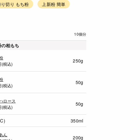
り切り もち粉
上新粉 簡単
10個分
番の柏もち
粉
250g
円(税込)
粉
50g
円(税込)
ハロース
50g
円(税込)
℃)
350ml
あん
200g