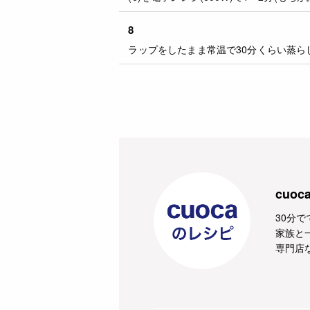
8
ラップをしたまま常温で30分くらい蒸ら
cuo
30分
家族と
専門店