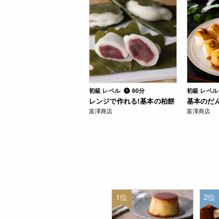
初級 レベル
60分
初級 レベ
レンジで作れる!基本の柏餅
基本のだ
富澤商店
富澤商店
1位
2位