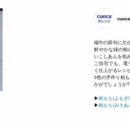
cuo
端午の節句に欠
鮮やかな緑の柏
いこしあんを包
ご自宅でも、電
く仕上がるレシ
3色の手作り柏
かがでしょうか?
▶
柏もち(よもぎ
▶
柏もち(みそあ