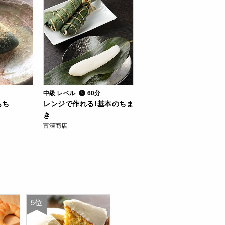
分
中級 レベル
60分
もち
レンジで作れる!基本のちま
き
富澤商店
5位
6位
7位