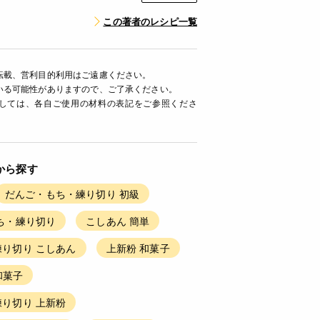
この著者のレシピ一覧
転載、営利目的利用はご遠慮ください。
いる可能性がありますので、ご了承ください。
ましては、各自ご使用の材料の表記をご参照くださ
から探す
だんご・もち・練り切り 初級
ち・練り切り
こしあん 簡単
り切り こしあん
上新粉 和菓子
和菓子
り切り 上新粉