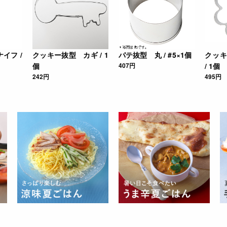
イフ /
クッキー抜型 カギ / 1
パテ抜型 丸 / #5×1個
クッキ
個
407円
/ 1個
242円
495円