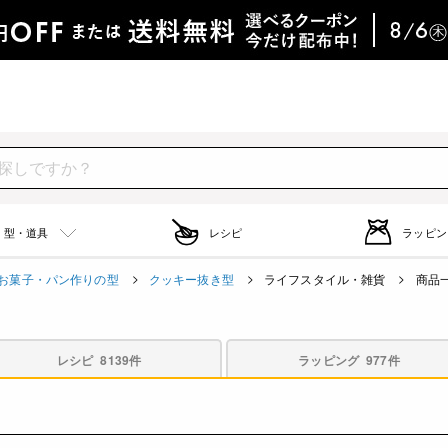
型・道具
レシピ
ラッピン
お菓子・パン作りの型
クッキー抜き型
ライフスタイル・雑貨
商品
レシピ
8139件
ラッピング
977件