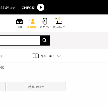
0
店舗
会員登録
ログイン
買い物かご
グ
知る・学ぶ
一覧
特集
213件