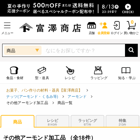
0
メニュー
店舗
会員登録
ログイン
買い物かご
商品
食品・食材
型・道具
レシピ
ラッピング
知る・学ぶ
お菓子、パン作りの材料・器具【富澤商店】
ナッツ(アーモンド・くるみ等)
アーモンド
その他アーモンド加工品
商品一覧
レシピ
ラッピング
特集
商品
8140件
977件
213件
その他アーモンド加工品
（全18件）