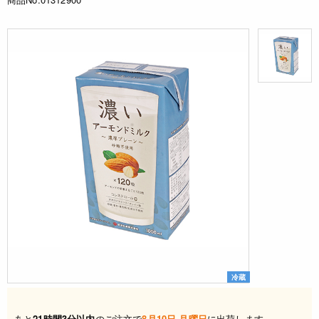
冷蔵
あと
21時間3分以内
のご注文で
8月10日 月曜日
に出荷します。