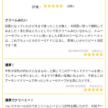
（3件）
評価：
クリームみたい
話題になっていたけど今まで使ったことが無く、今回思い切って挑戦して
みました！見た目はとろっとしていて生クリームみたいなかんじ。スムー
ジーやフレンチトーストに使いました♪高カロリーなフレンチトースト
は、これでちょっとカロリーＯＦＦになるし、美味しいからリピート決定
です！笑
2016年01月16日
shikiさん
濃厚！
牛乳や豆乳の代わりになるもの…と探してこのアーモンドクリームを使っ
てシチューを作りました。今までで1番良い塩梅に仕上がり、子供もこの
アーモンドクリームで作ったシチューやスープがお気に入りです。
2015年12月23日
すみれさん
濃厚でクリーミー！
コレステロールゼロですごくヘルシーという評判を聞いたので、今回アー