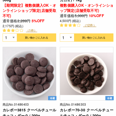
【期間限定】複数個購入OK・オ
複数個購入OK・オンラインショ
ンラインショップ限定(店舗受取
ップ限定(店舗受取不可)
通常価格
5,000円
不可)
10%OFF
通常価格
2,289円
5%OFF
4,500円 (税込)
（12件）
2,175円 (税込)
（1件）
買い物かごに入れる
買い物かごに入れる
冷蔵
冷蔵
商品No.01486403
商品No.01486303
カレボー3815 クーベルチュール
カレボー70-30 クーベルチュー
チョコ・ダーク / 200g
ルチョコ・ダーク / 200g