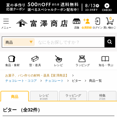
0
メニュー
店舗
会員登録
ログイン
買い物かご
商品
食品・食材
型・道具
レシピ
ラッピング
知る・学ぶ
お菓子、パン作りの材料・器具【富澤商店】
チョコレート・ココア
チョコレート
ビター
商品一覧
レシピ
ラッピング
特集
商品
8139件
977件
213件
ビター
（全32件）