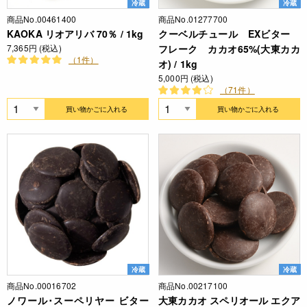
冷蔵
冷蔵
商品No.00461400
商品No.01277700
KAOKA リオアリバ 70％ / 1kg
クーベルチュール EXビター
7,365円 (税込)
フレーク カカオ65%(大東カカ
（1件）
オ) / 1kg
5,000円 (税込)
（71件）
買い物かごに入れる
買い物かごに入れる
冷蔵
冷蔵
商品No.00016702
商品No.00217100
ノワール･スーペリヤー ビター
大東カカオ スペリオール エクア