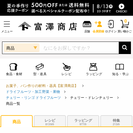
0
メニュー
店舗
会員登録
ログイン
買い物かご
商品
食品・食材
型・道具
レシピ
ラッピング
知る・学ぶ
お菓子、パン作りの材料・器具【富澤商店】
ドライフルーツ・加工野菜・果物
チェリー・リンゴ ドライフルーツ
チェリー・ドレンチェリー
商品一覧
レシピ
ラッピング
特集
商品
8139件
977件
213件