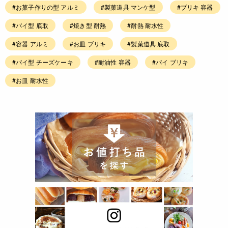
#お菓子作りの型 アルミ
#製菓道具 マンケ型
#ブリキ 容器
#パイ型 底取
#焼き型 耐熱
#耐熱 耐水性
#容器 アルミ
#お皿 ブリキ
#製菓道具 底取
#パイ型 チーズケーキ
#耐油性 容器
#パイ ブリキ
#お皿 耐水性