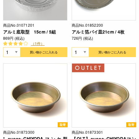
商品No.01071201
商品No.01852200
アルミ底取型 15cm / 5組
アルミ箔パイ皿21cm / 4枚
869円 (税込)
726円 (税込)
（1件）
買い物かごに入れる
買い物かごに入れる
取寄
取寄
商品No.01873300
商品No.01873301
* cuoca×CHIYODAマンケ型
【OLT】cuoca×CHIYODAマン