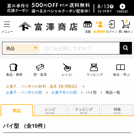
0
メニュー
店舗
会員登録
ログイン
買い物かご
商品
食品・食材
型・道具
レシピ
ラッピング
知る・学ぶ
お菓子、パン作りの材料・器具【富澤商店】
お菓子・パン作りの型
お菓子作りの型
パイ型
商品一覧
レシピ
ラッピング
特集
商品
8140件
977件
213件
パイ型
（全10件）