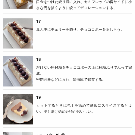
口金をつけた絞り袋に入れ、セミフレッドの両サイドに小
さな円を描くように絞ってデコレーションする。
17
真ん中にチェリーを飾り、チョココポーをあしらう。
18
溶けない粉砂糖をチョココポーの上に粉糖ふりでふって完
成。
密閉容器などに入れ、冷凍庫で保存する。
19
カットするときは包丁を温めて薄めにスライスするとよ
い。少し溶け始めた頃がおいしい。