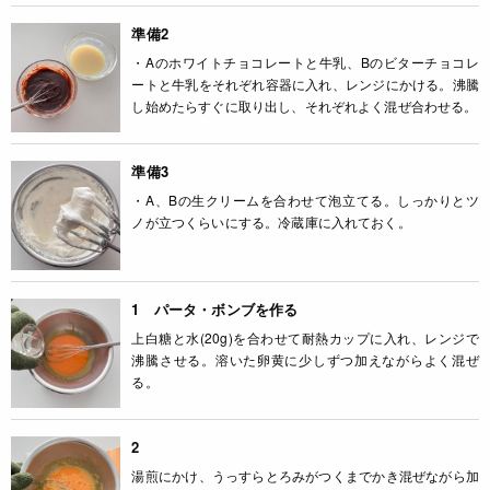
準備2
・Aのホワイトチョコレートと牛乳、Bのビターチョコレ
ートと牛乳をそれぞれ容器に入れ、レンジにかける。沸騰
し始めたらすぐに取り出し、それぞれよく混ぜ合わせる。
準備3
・A、Bの生クリームを合わせて泡立てる。しっかりとツ
ノが立つくらいにする。冷蔵庫に入れておく。
1 パータ・ボンブを作る
上白糖と水(20g)を合わせて耐熱カップに入れ、レンジで
沸騰させる。溶いた卵黄に少しずつ加えながらよく混ぜ
る。
2
湯煎にかけ、うっすらとろみがつくまでかき混ぜながら加