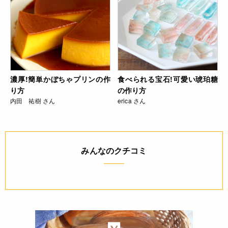
濃厚!簡単かぼちゃプリンの作
食べられる宝石!可愛い琥珀糖
り方
の作り方
内田 祐樹 さん
erica さん
みんなのクチコミ