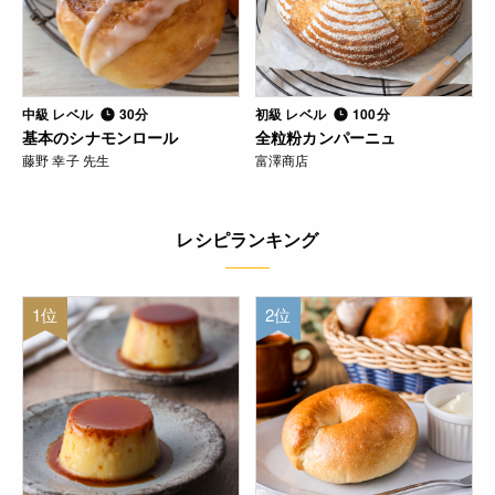
中級 レベル
30分
初級 レベル
100分
基本のシナモンロール
全粒粉カンパーニュ
藤野 幸子 先生
富澤商店
レシピランキング
1位
2位