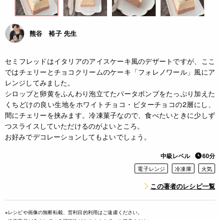
熊谷 裕子 先生
セミフレッドはイタリアのアイスケーキ風のデザートですが、ここ
ではチェリーとチョコクリームのケーキ「フォレノワール」風にア
レンジしてみました。
シロップと卵黄をふんわり泡立てたパータボンブをたっぷり加えた
くちどけの良い生地をホワイトチョコ・ビターチョコの2層にし、
間にチェリーを挟みます。冷凍菓子なので、食べたいときに少しず
つスライスしていただけるのがよいところ。
お好みでデコレーションしてもよいでしょう。
中級レベル
60分
電子レンジ
冷凍庫
火気
この著者のレシピ一覧
※レシピや画像の無断転載、営利目的利用はご遠慮ください。