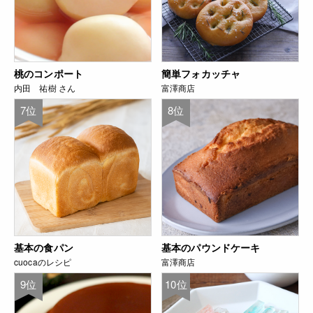
桃のコンポート
簡単フォカッチャ
内田 祐樹 さん
富澤商店
7位
8位
基本の食パン
基本のパウンドケーキ
cuocaのレシピ
富澤商店
9位
10位