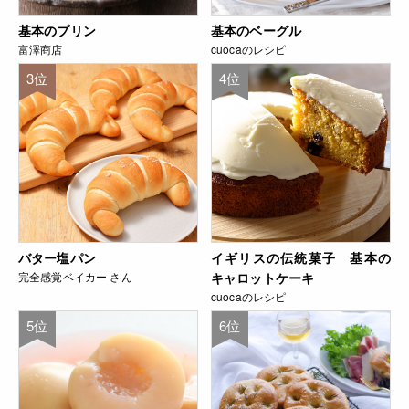
基本のプリン
基本のベーグル
富澤商店
cuocaのレシピ
3位
4位
バター塩パン
イギリスの伝統菓子 基本の
完全感覚ベイカー さん
キャロットケーキ
cuocaのレシピ
5位
6位