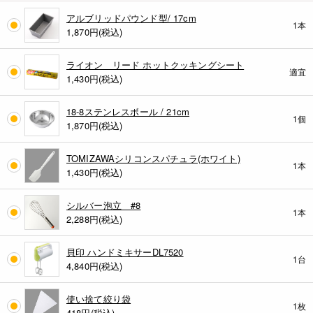
アルブリッドパウンド型/ 17cm
1本
1,870
円(税込)
ライオン リード ホットクッキングシート
適宜
1,430
円(税込)
18-8ステンレスボール / 21cm
1個
1,870
円(税込)
TOMIZAWAシリコンスパチュラ(ホワイト)
1本
1,430
円(税込)
シルバー泡立 #8
1本
2,288
円(税込)
貝印 ハンドミキサーDL7520
1台
4,840
円(税込)
使い捨て絞り袋
1枚
418
円(税込)