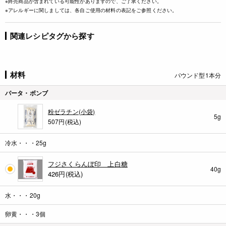
※終売商品が含まれている可能性がありますので、ご了承ください。
※アレルギーに関しましては、各自ご使用の材料の表記をご参照ください。
関連レシピタグから探す
材料
パウンド型1本分
パータ・ボンブ
粉ゼラチン(小袋)
5g
507円(税込)
冷水・・・25g
フジさくらんぼ印 上白糖
40g
426
円(税込)
水・・・20g
卵黄・・・3個