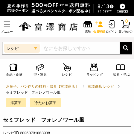
0
メニュー
店舗
会員登録
ログイン
買い物かご
レシピ
食品・食材
型・道具
レシピ
ラッピング
知る・学ぶ
お菓子、パン作りの材料・器具【富澤商店】
富澤商店 レシピ
セミフレッド フォレノワール風
洋菓子
冷たいお菓子
セミフレッド フォレノワール風
レシピID 20250731083938