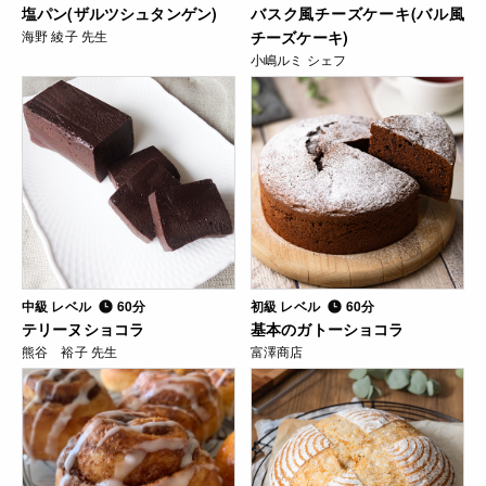
塩パン(ザルツシュタンゲン)
バスク風チーズケーキ(バル風
海野 綾子 先生
チーズケーキ)
小嶋ルミ シェフ
中級 レベル
60分
初級 レベル
60分
テリーヌショコラ
基本のガトーショコラ
熊谷 裕子 先生
富澤商店