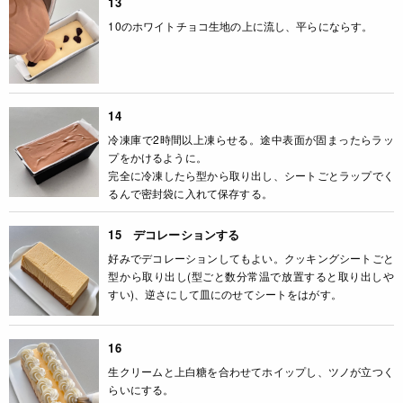
13
10のホワイトチョコ生地の上に流し、平らにならす。
14
冷凍庫で2時間以上凍らせる。途中表面が固まったらラッ
プをかけるように。
完全に冷凍したら型から取り出し、シートごとラップでく
るんで密封袋に入れて保存する。
15 デコレーションする
好みでデコレーションしてもよい。クッキングシートごと
型から取り出し(型ごと数分常温で放置すると取り出しや
すい)、逆さにして皿にのせてシートをはがす。
16
生クリームと上白糖を合わせてホイップし、ツノが立つく
らいにする。