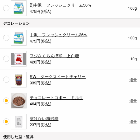
B)中沢 フレッシュクリーム36%
100g
475
円(税込)
デコレーション
中沢 フレッシュクリーム36%
100g
475
円(税込)
フジさくらんぼ印 上白糖
10g
426
円(税込)
SW ダークスイートチェリー
適量
939
円(税込)
チョコレートコポー ミルク
適量
464
円(税込)
溶けない粉砂糖
適量
237
円(税込)
使用した型・道具