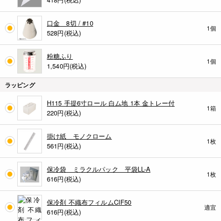
口金 8切 / #10
1個
528
円(税込)
粉糖ふり
1個
1,540
円(税込)
ラッピング
H115 手提6寸ロール 白ム地 1本 金トレー付
1箱
220
円(税込)
掛け紙 モノクローム
1枚
561
円(税込)
保冷袋 ミラクルパック 平袋LL-A
1枚
616
円(税込)
保冷剤 不織布フィルムCIF50
適宜
616
円(税込)