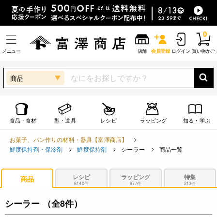
0
メニュー
店舗
会員登録
ログイン
買い物かご
商品
食品・食材
型・道具
レシピ
ラッピング
知る・学ぶ
お菓子、パン作りの材料・器具【富澤商店】
鮮度保持剤・保冷剤
鮮度保持剤
シーラー
商品一覧
レシピ
ラッピング
特集
商品
8140件
977件
213件
シーラー
（全8件）