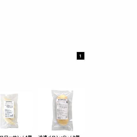
1
ロワッサン / 4個
冷凍メロンパン / 3個