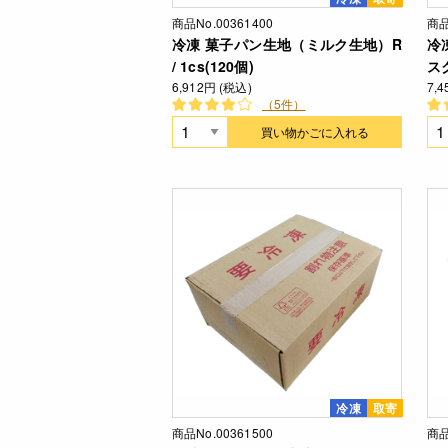
商品No.00361400
商品
冷凍 菓子パン生地（ミルク生地）R
冷
/ 1cs(120個)
スク
6,912円 (税込)
7,
（5件）
買い物かごに入れる
冷凍
取寄
商品No.00361500
商品