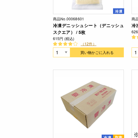
冷凍
商品No.00068601
商品
冷凍デニッシュシート（デニッシュ
冷
スクエア） / 5枚
62
615円 (税込)
（12件）
買い物かごに入れる
冷凍
取寄