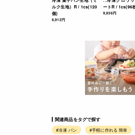
ルク生地）R / 1cs(120
ートR / 1cs(96
個)
9,936円
6,912円
関連商品をタグで探す
#冷凍 パン
#手軽に作れる 簡単