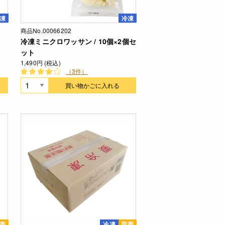
凍
冷凍
商品No.00066202
冷凍ミニクロワッサン / 10個×2個セ
ット
1,490円 (税込)
（3件）
買い物かごに入れる
寄
冷凍
取寄