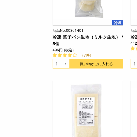
冷凍
商品No.00361401
商品
冷凍 菓子パン生地（ミルク生地） /
冷
5個
44
496円 (税込)
（7件）
買い物かごに入れる