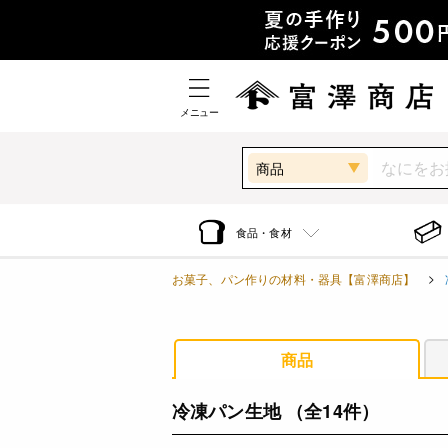
メニュー
商品
食品・食材
お菓子、パン作りの材料・器具【富澤商店】
商品
冷凍パン生地
（全14件）