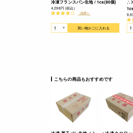
冷凍フランスパン生地 / 1cs(80個)
∴
4,298円 (税込)
1c
（6件）
9,
買い物かごに入れる
こちらの商品もおすすめです
冷凍 菓子パン生地（ミ
∴冷凍クロワッ