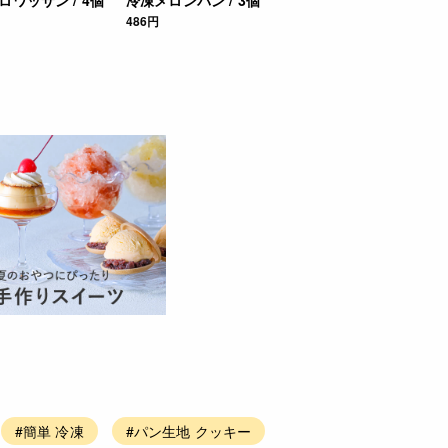
486円
#簡単 冷凍
#パン生地 クッキー