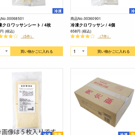
冷凍
冷
No.00068501
商品No.00360901
凍クロワッサンシート / 4枚
冷凍クロワッサン / 4個
6円 (税込)
658円 (税込)
（5件）
（7件）
買い物かごに入れる
買い物かごに入れる
冷凍
取寄
冷凍
取