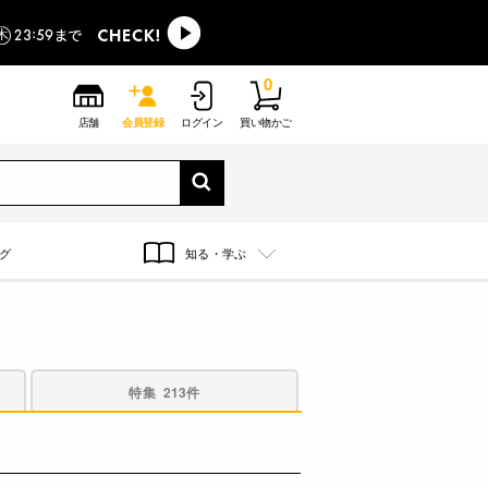
0
店舗
会員登録
ログイン
買い物かご
グ
知る・学ぶ
特集
213件