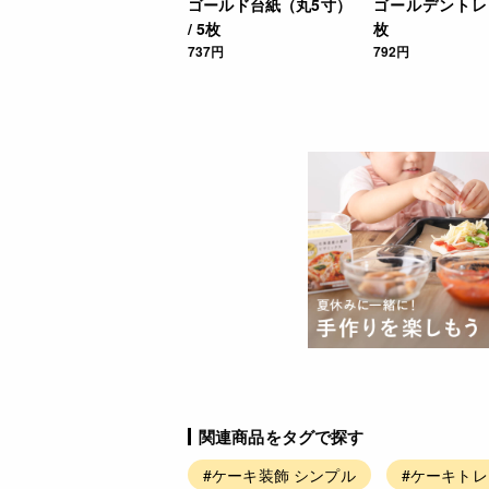
ゴールド台紙（丸5寸）
ゴールデントレー 
/ 5枚
枚
737円
792円
関連商品をタグで探す
#ケーキ装飾 シンプル
#ケーキトレ