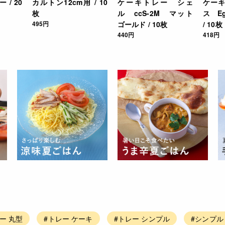
/ 20
カルトン12cm用 / 10
ケーキトレー シェ
ケー
枚
ル ccS-2M マット
ス E
495円
ゴールド / 10枚
/ 10枚
440円
418円
ー 丸型
#トレー ケーキ
#トレー シンプル
#シンプル