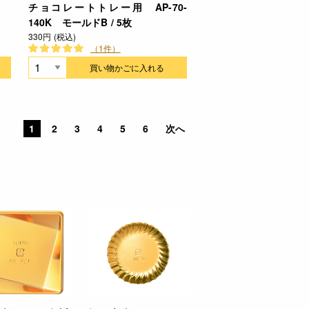
チョコレートトレー用 AP-70-
140K モールドB / 5枚
330円 (税込)
（1件）
買い物かごに入れる
1
2
3
4
5
6
次へ