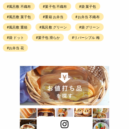
#風呂敷 不織布
#菓子包 不織布
#袋 菓子包
#風呂敷 菓子包
#重箱 お弁当
#お弁当 不織布
#風呂敷 重箱
#風呂敷 グリーン
#袋 グリーン
#袋 ドット
#菓子包 滑らか
#リバーシブル 梅
#お弁当 花