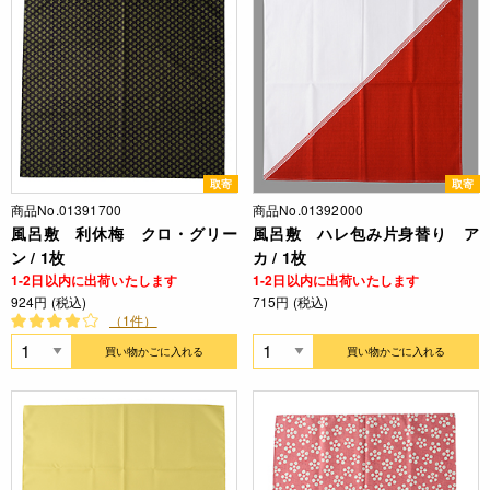
取寄
取寄
商品No.01391700
商品No.01392000
風呂敷 利休梅 クロ・グリー
風呂敷 ハレ包み片身替り ア
ン / 1枚
カ / 1枚
1-2日以内に出荷いたします
1-2日以内に出荷いたします
924円 (税込)
715円 (税込)
（1件）
買い物かごに入れる
買い物かごに入れる