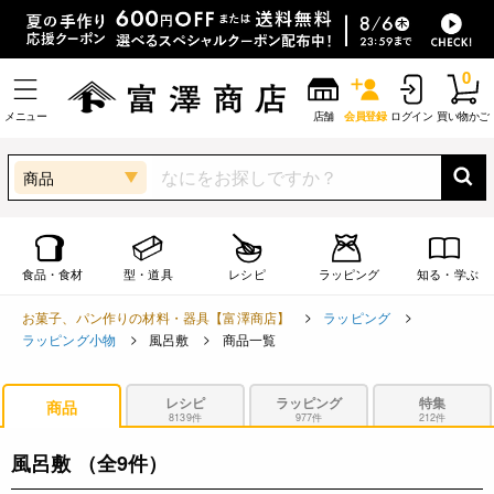
0
メニュー
店舗
会員登録
ログイン
買い物かご
商品
食品・食材
型・道具
レシピ
ラッピング
知る・学ぶ
お菓子、パン作りの材料・器具【富澤商店】
ラッピング
ラッピング小物
風呂敷
商品一覧
レシピ
ラッピング
特集
商品
8139件
977件
212件
風呂敷
（全9件）