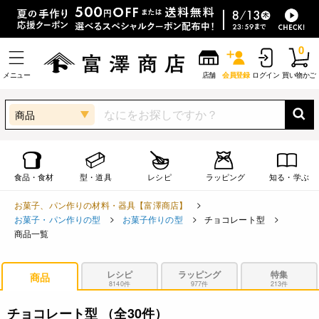
0
メニュー
店舗
会員登録
ログイン
買い物かご
商品
食品・食材
型・道具
レシピ
ラッピング
知る・学ぶ
お菓子、パン作りの材料・器具【富澤商店】
お菓子・パン作りの型
お菓子作りの型
チョコレート型
商品一覧
レシピ
ラッピング
特集
商品
8140件
977件
213件
チョコレート型
（全30件）