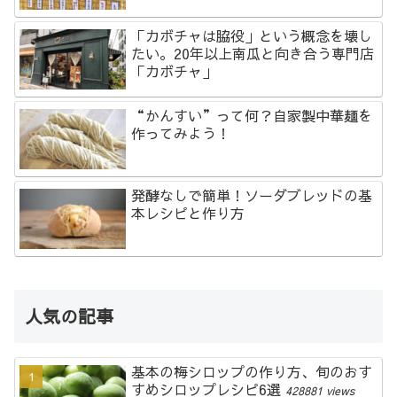
「カボチャは脇役」という概念を壊し
たい。20年以上南瓜と向き合う専門店
「カボチャ」
“かんすい”って何？自家製中華麺を
作ってみよう！
発酵なしで簡単！ソーダブレッドの基
本レシピと作り方
人気の記事
基本の梅シロップの作り方、旬のおす
すめシロップレシピ6選
428881 views