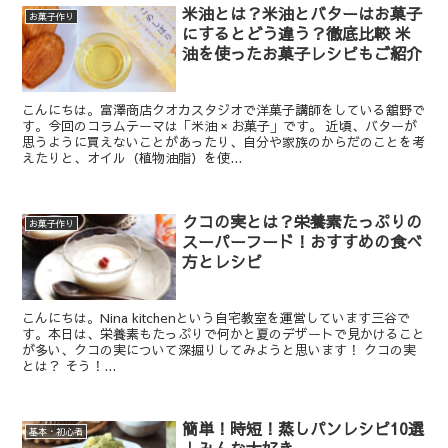
米油とは？米油とバターはお菓子
お菓子作り
にするとどう違う？徹底比較 米
油を使ったお菓子レシピもご紹介
こんにちは。富澤商店クオカスタジオで洋菓子講師をしている舘野で
す。今回のコラムテーマは「米油 × お菓子」です。 近頃、バターが
思うように買えないことがあったり、自分や家族のからだのことを考
えたりと、オイル（植物油脂）を使...
クコの実とは？栄養素たっぷりの
お菓子作り
スーパーフード！おすすめの食べ
方とレシピ
こんにちは。Nina kitchenという自宅教室を運営しています三谷で
す。本日は、栄養素もたっぷりで何かと夏のデザートで見かけること
が多い、クコの実について深掘りしてみようと思います！ クコの実
とは？ そう！...
簡単！時短！蒸しパンレシピ10選
基本・初心者