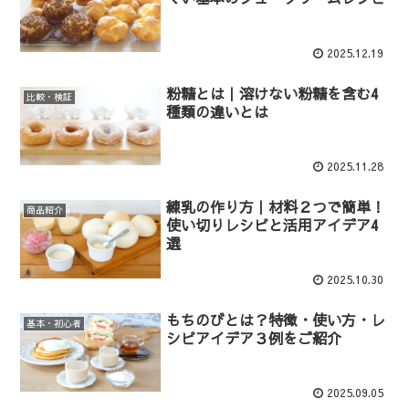
2025.12.19
粉糖とは｜溶けない粉糖を含む4
比較・検証
種類の違いとは
2025.11.28
練乳の作り方｜材料２つで簡単！
商品紹介
使い切りレシピと活用アイデア4
選
2025.10.30
もちのびとは？特徴・使い方・レ
基本・初心者
シピアイデア３例をご紹介
2025.09.05