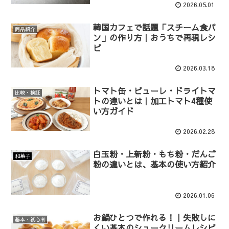
2026.05.01
韓国カフェで話題「スチーム食パ
商品紹介
ン」の作り方｜おうちで再現レシ
ピ
2026.03.18
トマト缶・ピューレ・ドライトマ
比較・検証
トの違いとは｜加工トマト4種使
い方ガイド
2026.02.28
白玉粉・上新粉・もち粉・だんご
和菓子
粉の違いとは、基本の使い方紹介
2026.01.06
お鍋ひとつで作れる！｜失敗しに
基本・初心者
くい基本のシュークリームレシピ