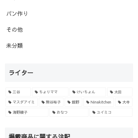
パン作り
その他
未分類
ライター
三谷
ちょりママ
けいちょん
太田
マスダアイミ
熊谷裕子
舘野
Ninakitchen
大寺
海野綾子
おなつ
ユイミコ
掲載商品に関する注記