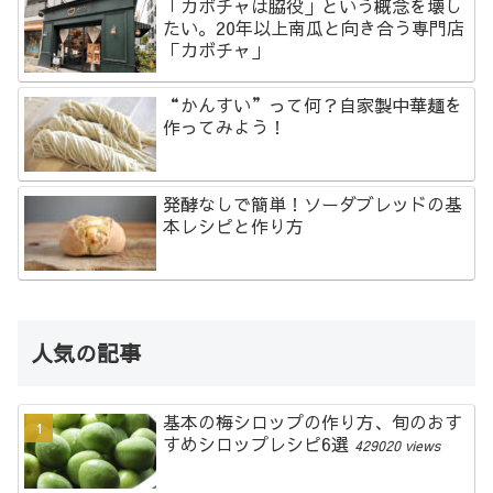
「カボチャは脇役」という概念を壊し
たい。20年以上南瓜と向き合う専門店
「カボチャ」
“かんすい”って何？自家製中華麺を
作ってみよう！
発酵なしで簡単！ソーダブレッドの基
本レシピと作り方
人気の記事
基本の梅シロップの作り方、旬のおす
すめシロップレシピ6選
429020 views