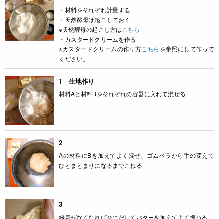
・材料をそれぞれ計量する
・天然酵母は起こしておく
※天然酵母の起こし方は
こちら
・カスタードクリームを作る
※カスタードクリームの作り方
こちら
を参照にして作って
ください。
1 生地作り
材料Aと材料Bをそれぞれの容器に入れて混ぜる
2
Aの材料にBを加えてよく混ぜ、ゴムベラから手の変えて
ひとまとまりになるまでこねる
3
粉気がなくなれば台にだしてバターを加えてよく捏ねる