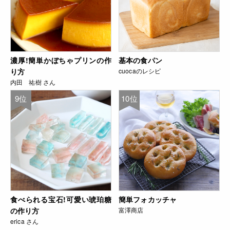
濃厚!簡単かぼちゃプリンの作
基本の食パン
り方
cuocaのレシピ
内田 祐樹 さん
9位
10位
食べられる宝石!可愛い琥珀糖
簡単フォカッチャ
の作り方
富澤商店
erica さん