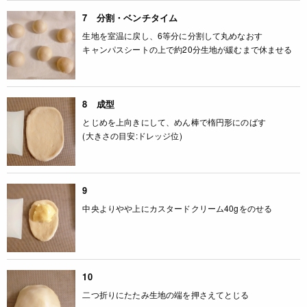
7 分割・ベンチタイム
生地を室温に戻し、6等分に分割して丸めなおす
キャンパスシートの上で約20分生地が緩むまで休ませる
8 成型
とじめを上向きにして、めん棒で楕円形にのばす
(大きさの目安:ドレッジ位)
9
中央よりやや上にカスタードクリーム40gをのせる
10
二つ折りにたたみ生地の端を押さえてとじる