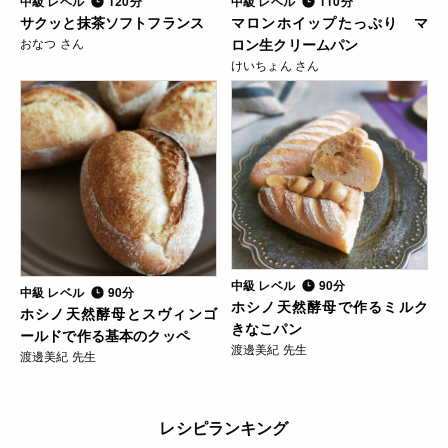
中級 レベル
120分
中級 レベル
110分
サクッと抹茶ソフトフランス
マロンホイップたっぷり マ
おなつ さん
ロン生クリームパン
けいちょん さん
中級 レベル
90分
中級 レベル
90分
ホシノ天然酵母で作るミルク
ホシノ天然酵母とスヴィンゴ
きなこパン
ールドで作る基本のクッペ
渡邊美紀 先生
渡邊美紀 先生
レシピランキング