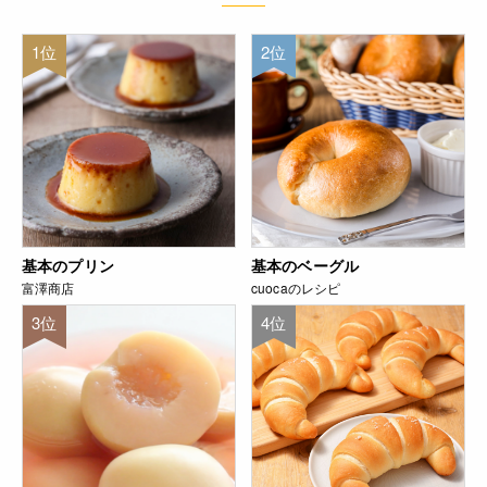
1位
2位
基本のプリン
基本のベーグル
富澤商店
cuocaのレシピ
3位
4位