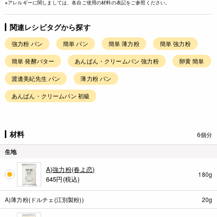
※アレルギーに関しましては、各自ご使用の材料の表記をご参照ください。
関連レシピタグから探す
強力粉 パン
簡単 パン
簡単 薄力粉
簡単 強力粉
簡単 発酵バター
あんぱん・クリームパン 強力粉
卵黄 簡単
渡邊美紀先生 パン
薄力粉 パン
あんぱん・クリームパン 初級
材料
6個分
生地
A)強力粉(春よ恋)
180g
645
円(税込)
A)薄力粉(ドルチェ(江別製粉))
20g