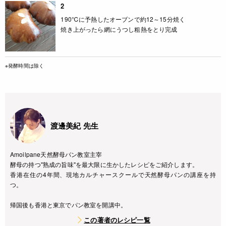
2
190℃に予熱したオーブンで約12～15分焼く
焼き上がったら網にうつし粗熱をとり完成
※発酵時間は除く
渡邊美紀 先生
Amoilpane天然酵母パン教室主宰
酵母の持つ"熟成の旨味"を最大限に生かしたレシピをご紹介します。
香港在住の4年間、現地カルチャースクールで天然酵母パンの講座を持
つ。
帰国後も香港と東京でパン教室を開講中。
この著者のレシピ一覧