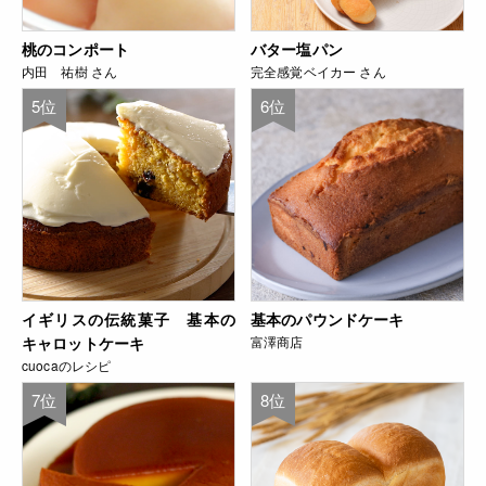
桃のコンポート
バター塩パン
内田 祐樹 さん
完全感覚ベイカー さん
5位
6位
イギリスの伝統菓子 基本の
基本のパウンドケーキ
キャロットケーキ
富澤商店
cuocaのレシピ
7位
8位