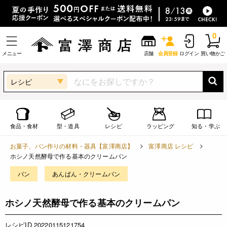
0
メニュー
店舗
会員登録
ログイン
買い物かご
レシピ
食品・食材
型・道具
レシピ
ラッピング
知る・学ぶ
お菓子、パン作りの材料・器具【富澤商店】
富澤商店 レシピ
ホシノ天然酵母で作る基本のクリームパン
パン
あんぱん・クリームパン
ホシノ天然酵母で作る基本のクリームパン
レシピID 20220115121754