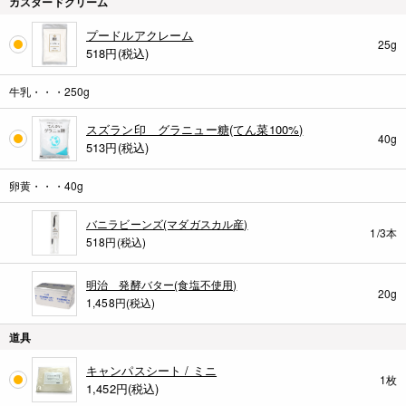
カスタードクリーム
プードルアクレーム
25g
518
円(税込)
牛乳・・・250g
スズラン印 グラニュー糖(てん菜100%)
40g
513
円(税込)
卵黄・・・40g
バニラビーンズ(マダガスカル産)
1/3本
518円(税込)
明治 発酵バター(食塩不使用)
20g
1,458円(税込)
道具
キャンパスシート / ミニ
1枚
1,452
円(税込)