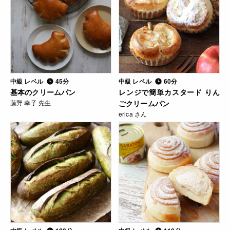
中級 レベル
45分
中級 レベル
60分
基本のクリームパン
レンジで簡単カスタード りん
藤野 幸子 先生
ごクリームパン
erica さん