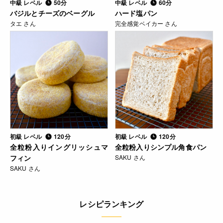
中級 レベル
50分
中級 レベル
60分
バジルとチーズのベーグル
ハード塩パン
タエ さん
完全感覚ベイカー さん
初級 レベル
120分
初級 レベル
120分
全粒粉入りイングリッシュマ
全粒粉入りシンプル角食パン
フィン
SAKU さん
SAKU さん
レシピランキング