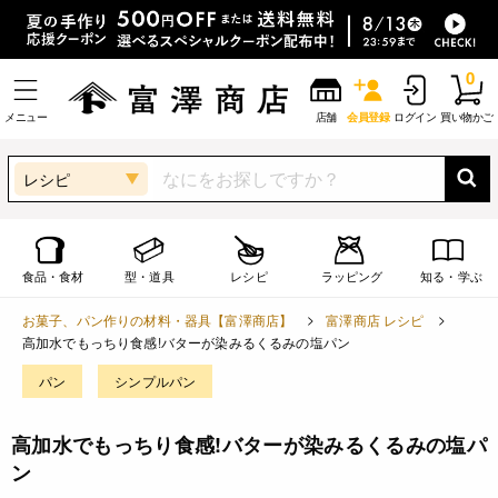
0
メニュー
店舗
会員登録
ログイン
買い物かご
レシピ
食品・食材
型・道具
レシピ
ラッピング
知る・学ぶ
お菓子、パン作りの材料・器具【富澤商店】
富澤商店 レシピ
高加水でもっちり食感!バターが染みるくるみの塩パン
パン
シンプルパン
高加水でもっちり食感!バターが染みるくるみの塩パ
ン