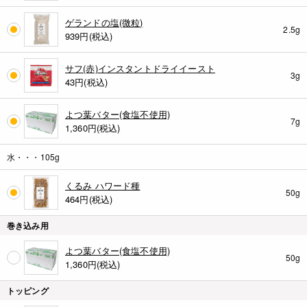
ゲランドの塩(微粒)
2.5g
939
円(税込)
サフ(赤)インスタントドライイースト
3g
43
円(税込)
よつ葉バター(食塩不使用)
7g
1,360
円(税込)
水・・・105g
くるみ ハワード種
50g
464
円(税込)
巻き込み用
よつ葉バター(食塩不使用)
50g
1,360
円(税込)
トッピング