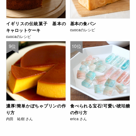
イギリスの伝統菓子 基本の
基本の食パン
キャロットケーキ
cuocaのレシピ
cuocaのレシピ
9位
10位
濃厚!簡単かぼちゃプリンの作
食べられる宝石!可愛い琥珀糖
り方
の作り方
内田 祐樹 さん
erica さん