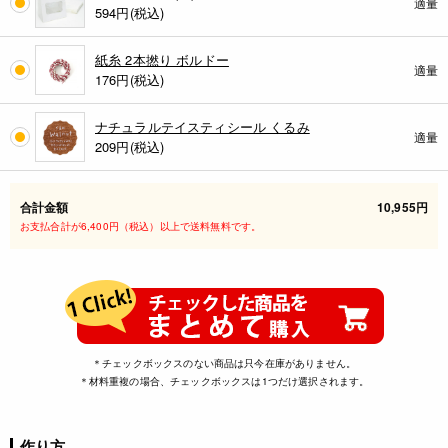
適量
594
円(税込)
紙糸 2本撚り ボルドー
適量
176
円(税込)
ナチュラルテイスティシール くるみ
適量
209
円(税込)
合計金額
10,955円
お支払合計が6,400円（税込）以上で送料無料です。
＊チェックボックスのない商品は只今在庫がありません。
＊材料重複の場合、チェックボックスは1つだけ選択されます。
作り方