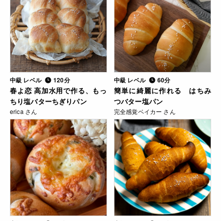
中級 レベル
120分
中級 レベル
60分
春よ恋 高加水用で作る、もっ
簡単に綺麗に作れる はちみ
ちり塩バターちぎりパン
つバター塩パン
erica さん
完全感覚ベイカー さん