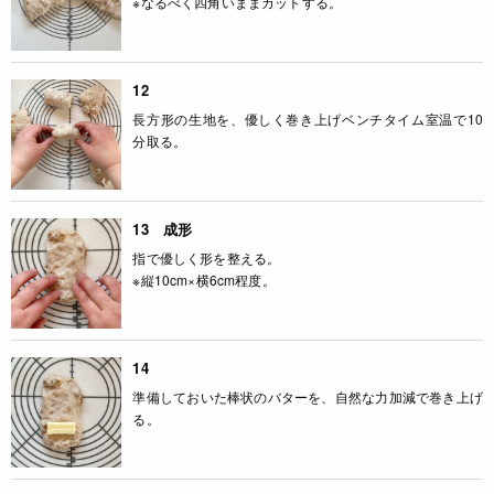
※なるべく四角いままカットする。
12
長方形の生地を、優しく巻き上げベンチタイム室温で10
分取る。
13 成形
指で優しく形を整える。
※縦10cm×横6cm程度。
14
準備しておいた棒状のバターを、自然な力加減で巻き上げ
る。