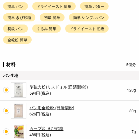
簡単 パン
ドライイースト 簡単
簡単 バター
簡単 きび砂糖
初級 簡単
簡単 シンプルパン
初級 パン
くるみ 簡単
ドライイースト 初級
全粒粉 簡単
材料
5個分
パン生地
準強力粉(リスドォル(日清製粉))
120g
594
円(税込)
パン用全粒粉 (日清製粉)
30g
626
円(税込)
カップ印 きび砂糖
7g
486
円(税込)