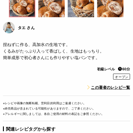
タエ さん
捏ねずに作る、高加水の生地です。
くるみがたっぷり入って香ばしく、生地はもっちり。
簡単成形で初心者さんにも作りやすい塩パンです。
初級レベル
60分
オーブン
この著者のレシピ一覧
※レシピや画像の無断転載、営利目的利用はご遠慮ください。
※終売商品が含まれている可能性がありますので、ご了承ください。
※アレルギーに関しましては、各自ご使用の材料の表記をご参照ください。
関連レシピタグから探す