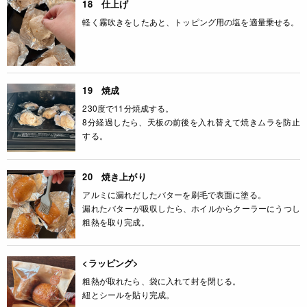
18 仕上げ
軽く霧吹きをしたあと、トッピング用の塩を適量乗せる。
19 焼成
230度で11分焼成する。
8分経過したら、天板の前後を入れ替えて焼きムラを防止
する。
20 焼き上がり
アルミに漏れだしたバターを刷毛で表面に塗る。
漏れたバターが吸収したら、ホイルからクーラーにうつし
粗熱を取り完成。
<ラッピング>
粗熱が取れたら、袋に入れて封を閉じる。
紐とシールを貼り完成。