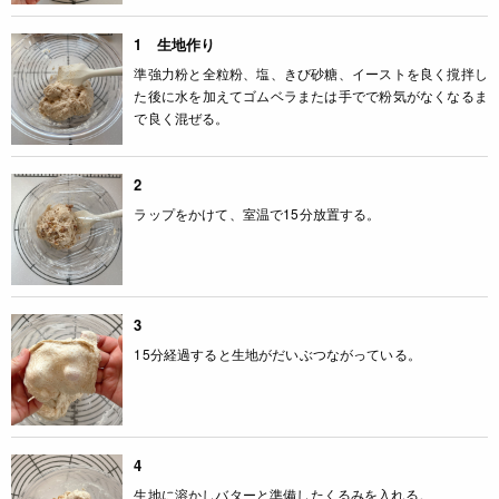
1 生地作り
準強力粉と全粒粉、塩、きび砂糖、イーストを良く撹拌し
た後に水を加えてゴムベラまたは手でで粉気がなくなるま
で良く混ぜる。
2
ラップをかけて、室温で15分放置する。
3
15分経過すると生地がだいぶつながっている。
4
生地に溶かしバターと準備したくるみを入れる。