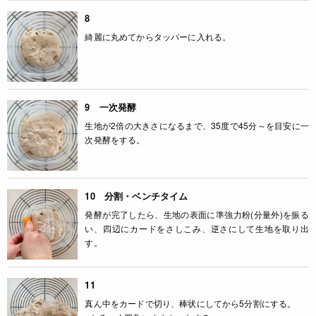
8
綺麗に丸めてからタッパーに入れる。
9 一次発酵
生地が2倍の大きさになるまで、35度で45分～を目安に一
次発酵をする。
10 分割・ベンチタイム
発酵が完了したら、生地の表面に準強力粉(分量外)を振る
い、四辺にカードをさしこみ、逆さにして生地を取り出
す。
11
真ん中をカードで切り、棒状にしてから5分割にする。