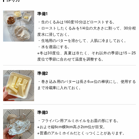
準備1
・生のくるみは160度10分ほどローストする。
・ローストしたくるみを1/4位の大きさに割って、30分程
度水に浸しておく。
・生地用のバターを溶かして、人肌に冷ましておく。
・水を適温にする。
※冬は30度位、真夏は冷たく、それ以外の季節は15～25
度位で季節に合わせて温度を調整する。
準備2
・巻き込み用のバターは長さ6㎝位の棒状にし、使用する
まで冷蔵庫に入れておく。
準備3
・フライパン用アルミホイルをお皿の形にする。
※およそ縦6cm横9cm高さ2cm位が目安。
※普通のアルミホイルだとくっつくことがあります。