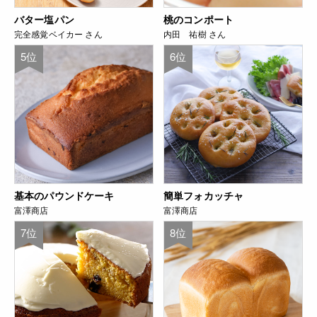
バター塩パン
桃のコンポート
完全感覚ベイカー さん
内田 祐樹 さん
5位
6位
基本のパウンドケーキ
簡単フォカッチャ
富澤商店
富澤商店
7位
8位