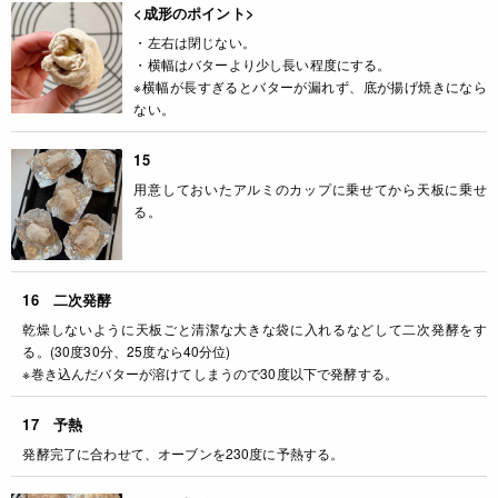
<成形のポイント>
・左右は閉じない。
・横幅はバターより少し長い程度にする。
※横幅が長すぎるとバターが漏れず、底が揚げ焼きになら
ない。
15
用意しておいたアルミのカップに乗せてから天板に乗せ
る。
16 二次発酵
乾燥しないように天板ごと清潔な大きな袋に入れるなどして二次発酵をす
る。(30度30分、25度なら40分位)
※巻き込んだバターが溶けてしまうので30度以下で発酵する。
17 予熱
発酵完了に合わせて、オーブンを230度に予熱する。