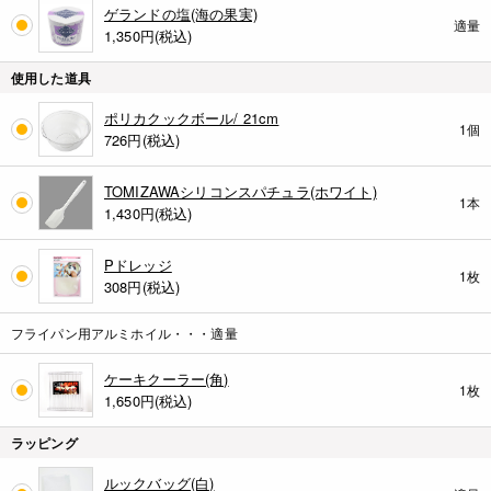
ゲランドの塩(海の果実)
適量
1,350
円(税込)
使用した道具
ポリカクックボール/ 21cm
1個
726
円(税込)
TOMIZAWAシリコンスパチュラ(ホワイト)
1本
1,430
円(税込)
Pドレッジ
1枚
308
円(税込)
フライパン用アルミホイル・・・適量
ケーキクーラー(角)
1枚
1,650
円(税込)
ラッピング
ルックバッグ(白)