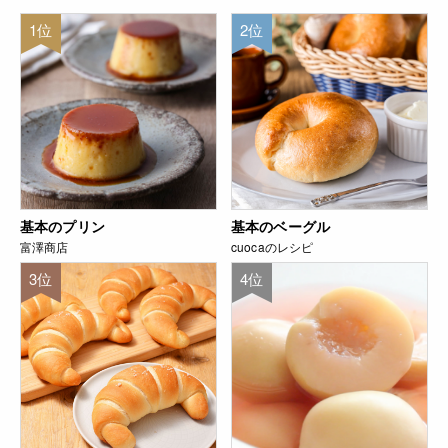
1位
2位
基本のプリン
基本のベーグル
富澤商店
cuocaのレシピ
3位
4位