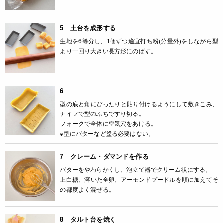
5 土台を成形する
生地を6等分し、1個ずつ適宜打ち粉(分量外)をしながら型
より一回り大きい長方形にのばす。
6
型の底と角にぴったりと貼り付けるようにして敷きこみ、
ナイフで型のふちですり切る。
フォークで全体に空気穴をあける。
※型にバターなど塗る必要はない。
7 クレーム・ダマンドを作る
バターをやわらかくし、泡立て器でクリーム状にする。
上白糖、溶いた全卵、アーモンドプードルを順に加えてそ
の都度よく混ぜる。
8 タルト台を焼く