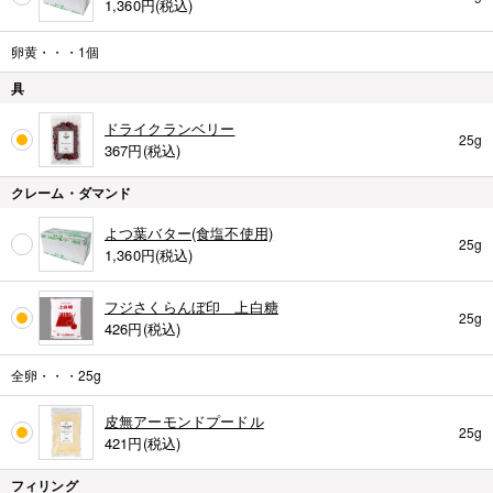
1,360
円(税込)
卵黄・・・1個
具
ドライクランベリー
25g
367
円(税込)
クレーム・ダマンド
よつ葉バター(食塩不使用)
25g
1,360
円(税込)
フジさくらんぼ印 上白糖
25g
426
円(税込)
全卵・・・25g
皮無アーモンドプードル
25g
421
円(税込)
フィリング