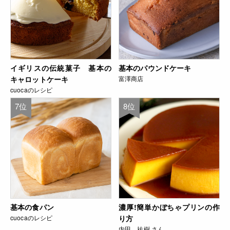
イギリスの伝統菓子 基本の
基本のパウンドケーキ
キャロットケーキ
富澤商店
cuocaのレシピ
7位
8位
基本の食パン
濃厚!簡単かぼちゃプリンの作
cuocaのレシピ
り方
内田 祐樹 さん