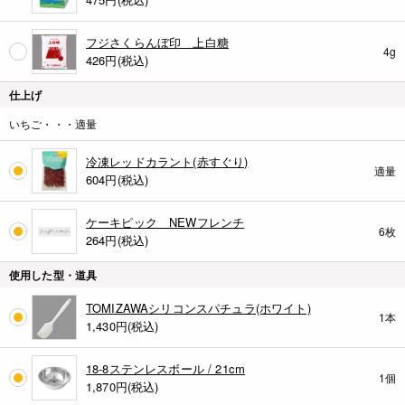
フジさくらんぼ印 上白糖
4g
426
円(税込)
仕上げ
いちご・・・適量
冷凍レッドカラント(赤すぐり)
適量
604
円(税込)
ケーキピック NEWフレンチ
6枚
264
円(税込)
使用した型・道具
TOMIZAWAシリコンスパチュラ(ホワイト)
1本
1,430
円(税込)
18-8ステンレスボール / 21cm
1個
1,870
円(税込)