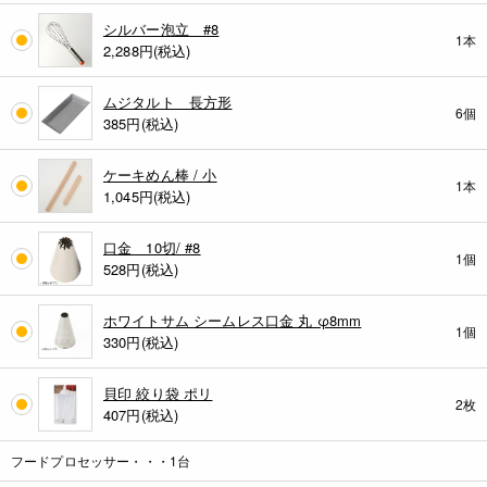
シルバー泡立 #8
1本
2,288
円(税込)
ムジタルト 長方形
6個
385
円(税込)
ケーキめん棒 / 小
1本
1,045
円(税込)
口金 10切/ #8
1個
528
円(税込)
ホワイトサム シームレス口金 丸 φ8mm
1個
330
円(税込)
貝印 絞り袋 ポリ
2枚
407
円(税込)
フードプロセッサー・・・1台