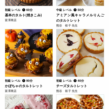
初級 レベル
60分
中級 レベル
50分
基本のタルト(焼きこみ)
アミアン風キャラメルりんご
富澤商店
のタルトレット
熊谷 裕子 先生
初級 レベル
90分
初級 レベル
40分
かぼちゃのタルトレット
チーズタルトレット
富澤商店
熊谷 裕子 先生