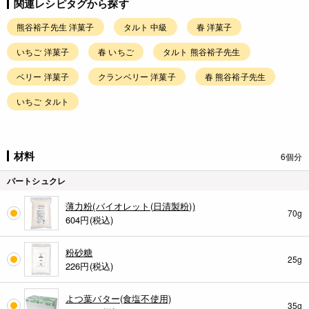
関連レシピタグから探す
熊谷裕子先生 洋菓子
タルト 中級
春 洋菓子
いちご 洋菓子
春 いちご
タルト 熊谷裕子先生
ベリー 洋菓子
クランベリー 洋菓子
春 熊谷裕子先生
いちご タルト
材料
6個分
パートシュクレ
薄力粉(バイオレット(日清製粉))
70g
604
円(税込)
粉砂糖
25g
226
円(税込)
よつ葉バター(食塩不使用)
35g