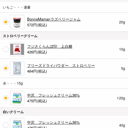
いちご・・・適量
BonneMamanラズベリージャム
20g
572
円(税込)
ストロベリークリーム
フジさくらんぼ印 上白糖
10g
426
円(税込)
フリーズドライパウダー ストロベリー
5g
464
円(税込)
水・・・15g
中沢 フレッシュクリーム36%
120g
475
円(税込)
白いクリーム
中沢 フレッシュクリーム36%
40g
475
円(税込)