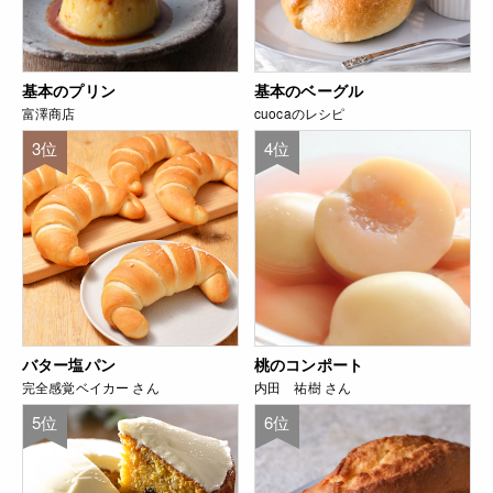
基本のプリン
基本のベーグル
富澤商店
cuocaのレシピ
3位
4位
バター塩パン
桃のコンポート
完全感覚ベイカー さん
内田 祐樹 さん
5位
6位