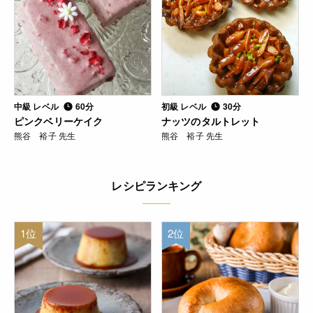
中級 レベル
60分
初級 レベル
30分
ピンクベリーケイク
ナッツのタルトレット
熊谷 裕子 先生
熊谷 裕子 先生
レシピランキング
1位
2位