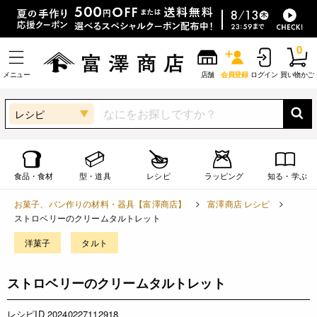
0
メニュー
店舗
会員登録
ログイン
買い物かご
レシピ
食品・食材
型・道具
レシピ
ラッピング
知る・学ぶ
お菓子、パン作りの材料・器具【富澤商店】
富澤商店 レシピ
ストロベリーのクリームタルトレット
洋菓子
タルト
ストロベリーのクリームタルトレット
レシピID 20240227112918