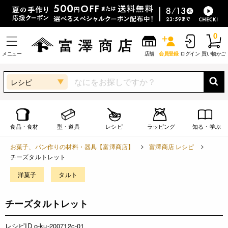
0
メニュー
店舗
会員登録
ログイン
買い物かご
レシピ
食品・食材
型・道具
レシピ
ラッピング
知る・学ぶ
お菓子、パン作りの材料・器具【富澤商店】
富澤商店 レシピ
チーズタルトレット
洋菓子
タルト
チーズタルトレット
レシピID o-ku-200712c-01