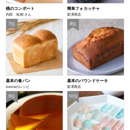
桃のコンポート
簡単フォカッチャ
内田 祐樹 さん
富澤商店
7位
8位
基本の食パン
基本のパウンドケーキ
cuocaのレシピ
富澤商店
9位
10位