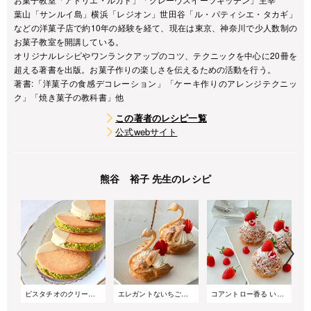
葉山「サンルイ島」横浜「レジオン」世田谷「ル・パティシエ・タカギ」
などの洋菓子店で約10年の経験を経て、現在は東京、神奈川で少人数制の
お菓子教室を開講している。
オリジナルレシピやワンランクアップのコツ、テクニックを中心に20冊を
超える著書を出版。お菓子作りの楽しさを伝えるための活動を行う。
著書:「洋菓子の食感デコレーション」「ケーキ作りのアレンジテクニッ
ク」「焼き菓子の教科書」他
この著者のレシピ一覧
公式webサイト
熊谷 裕子 先生のレシピ
ピスタチオのクリームサンドクッキー
エレガントないちごのスワンシュー
コアントロー香る いちごのクリームパイ