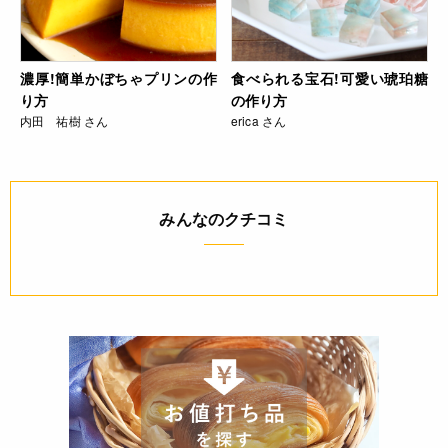
濃厚!簡単かぼちゃプリンの作
食べられる宝石!可愛い琥珀糖
り方
の作り方
内田 祐樹 さん
erica さん
みんなのクチコミ