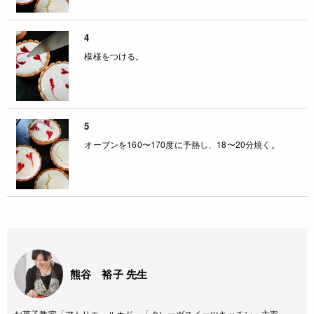
4
模様をつける。
5
オーブンを160〜170度に予熱し、18〜20分焼く。
熊谷 裕子 先生
お菓子教室「アトリエ・ルカド」「クレーヴスイーツキッチン」主宰