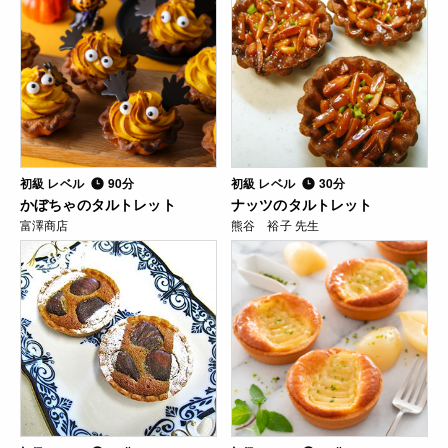
初級 レベル
90分
初級 レベル
30分
かぼちゃのタルトレット
ナッツのタルトレット
富澤商店
熊谷 裕子 先生