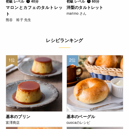
初級 レベル
40分
初級 レベル
60分
マロンとカフェのタルトレッ
洋梨のタルトレット
ト
marimo さん
熊谷 裕子 先生
レシピランキング
1位
2位
基本のプリン
基本のベーグル
富澤商店
cuocaのレシピ