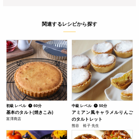
関連するレシピから探す
初級 レベル
60分
中級 レベル
50分
基本のタルト(焼きこみ)
アミアン風キャラメルりんご
富澤商店
のタルトレット
熊谷 裕子 先生