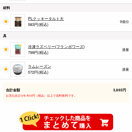
材料
PLクッキータルト大
9個分
583
円(税込)
具
冷凍ラズベリー(フランボワーズ)
適量
799
円(税込)
ラムレーズン
適量
572
円(税込)
合計金額
3,865円
お支払合計が6,400円（税込）以上で送料無料です。