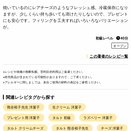
焼いているのにレアチーズのようなフレッシュ感。冷蔵保存になり
ますが、少しくらい持ち歩いても溶けたりしないので、プレゼント
にも安心です。フィリングを工夫すればいろいろなバリエーション
が。
初級レベル
40分
オーブン
この著者のレシピ一覧
※レシピや画像の無断転載、営利目的利用はご遠慮ください。
※終売商品が含まれている可能性がありますので、ご了承ください。
※アレルギーに関しましては、各自ご使用の材料の表記をご参照ください。
関連レシピタグから探す
熊谷裕子先生 洋菓子
生クリーム 洋菓子
プレゼント用 洋菓子
タルト 初級
ラズベリー 洋菓子
タルト クリームチーズ
タルト 熊谷裕子先生
チーズ 洋菓子