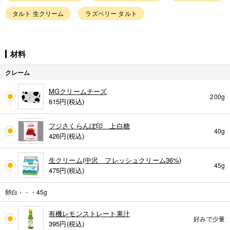
タルト 生クリーム
ラズベリー タルト
材料
クレーム
MGクリームチーズ
200g
615
円(税込)
フジさくらんぼ印 上白糖
40g
426
円(税込)
生クリーム(中沢 フレッシュクリーム36%)
45g
475
円(税込)
卵白・・・45g
有機レモンストレート果汁
好みで少量
395
円(税込)