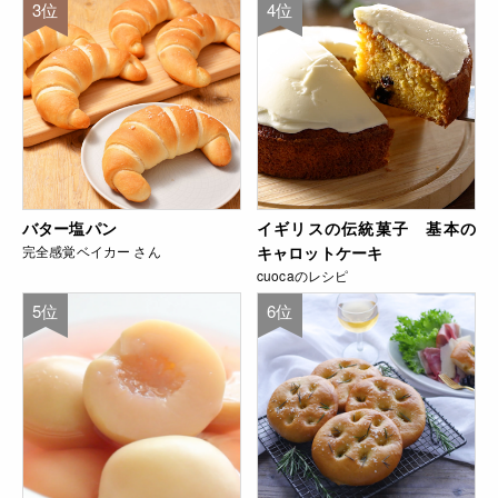
3位
4位
バター塩パン
イギリスの伝統菓子 基本の
完全感覚ベイカー さん
キャロットケーキ
cuocaのレシピ
5位
6位