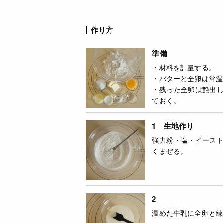
作り方
準備
・材料を計量する。
・バターと全卵は常温
・残った全卵は艶出
ておく。
1 生地作り
強力粉・塩・イース
くまぜる。
2
温めた牛乳に全卵と練