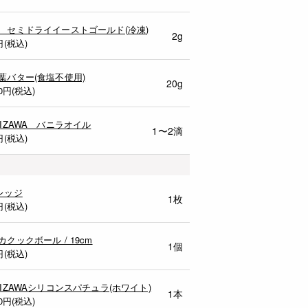
 セミドライイーストゴールド(冷凍)
2g
円(税込)
葉バター(食塩不使用)
20g
0
円(税込)
MIZAWA バニラオイル
1〜2滴
円(税込)
レッジ
1枚
円(税込)
カクックボール / 19cm
1個
円(税込)
MIZAWAシリコンスパチュラ(ホワイト)
1本
0
円(税込)