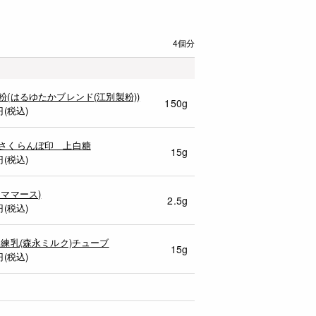
4個分
粉(はるゆたかブレンド(江別製粉))
150g
円(税込)
さくらんぼ印 上白糖
15g
円(税込)
シママース)
2.5g
円(税込)
 練乳(森永ミルク)チューブ
15g
円(税込)