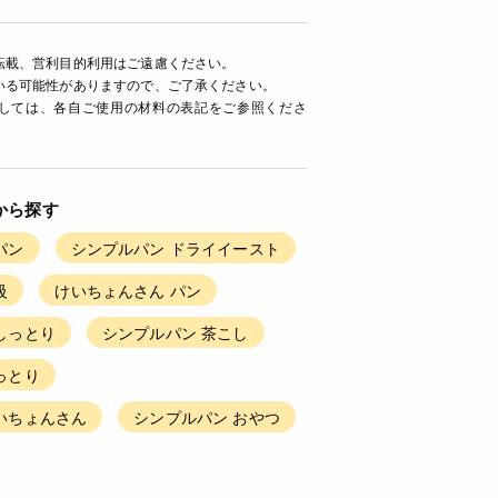
転載、営利目的利用はご遠慮ください。
いる可能性がありますので、ご了承ください。
ましては、各自ご使用の材料の表記をご参照くださ
から探す
パン
シンプルパン ドライイースト
級
けいちょんさん パン
しっとり
シンプルパン 茶こし
っとり
いちょんさん
シンプルパン おやつ