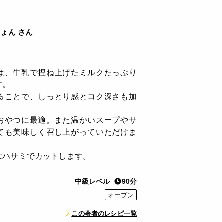
ょん さん
は、牛乳で捏ね上げたミルクたっぷり
す。
ることで、しっとり感とコク深さも加
おやつに最適。また温かいスープやサ
ても美味しく召し上がっていただけま
はハサミでカットします。
中級レベル
90分
オーブン
この著者のレシピ一覧