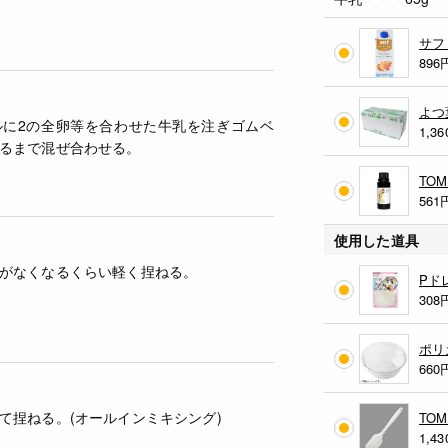
サフ
896
よつ
ルに2の全卵等を合わせた牛乳を注ぎゴムベ
1,36
るまで混ぜ合わせる。
TO
561
使用した道具
がなくなるくらい軽く捏ねる。
Pド
308
ポリ
660
て捏ねる。(オールインミキシング)
TO
1,43