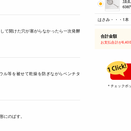
18
638
はさみ・・・1本
をして開けた穴が塞がらなかったら一次発酵
合計金額
お支払合計が6,4
ボウル等を被せて乾燥を防ぎながらベンチタ
＊チェックボ
形にのばす。