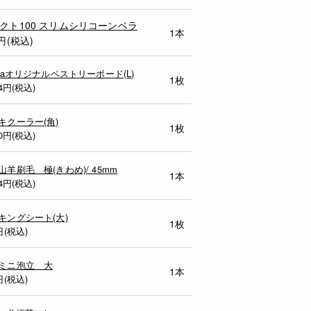
クト100 スリムシリコーンベラ
1本
円(税込)
ocaオリジナルペストリーボード(L)
1枚
4
円(税込)
キクーラー(角)
1枚
0
円(税込)
山羊刷毛 極(きわめ)/ 45mm
1本
4
円(税込)
キングシート(大)
1枚
円(税込)
ミニ泡立 大
1本
円(税込)