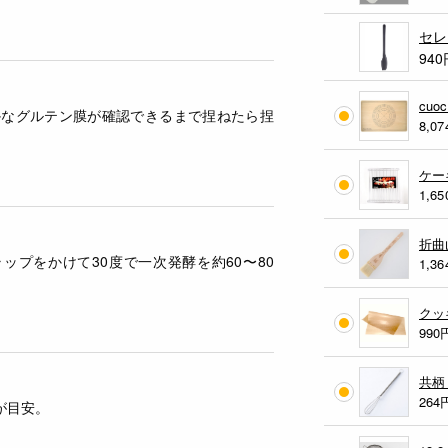
セレ
940
cu
かなグルテン膜が確認できるまで捏ねたら捏
8,07
ケー
1,65
折曲
ップをかけて30度で一次発酵を約60〜80
1,36
クッ
990
共柄
264
が目安。