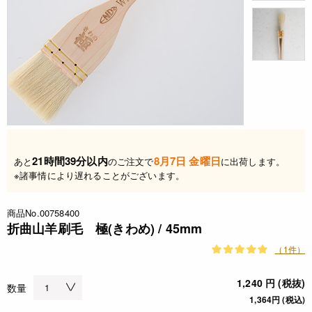
21時間39分以内
8月7日 金曜日
あと
のご注文で
に出荷します。
※諸事情により遅れることがございます。
商品No.00758400
折曲山羊刷毛 極(きわめ) / 45mm
（1件）
1,240 円 (税抜)
数量
1,364円 (税込)