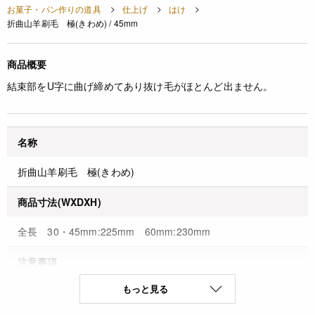
お菓子・パン作りの道具
仕上げ
はけ
折曲山羊刷毛 極(きわめ) / 45mm
商品概要
結束部をU字に曲げ締めてあり抜け毛がほとんど出ません。
名称
折曲山羊刷毛 極(きわめ)
商品寸法(WXDXH)
全長 30・45mm:225mm 60mm:230mm
注意事項
もっと見る
◆商品の在庫・販売状況について◆
・諸事情により、予告なく販売終了になる場合がございます。