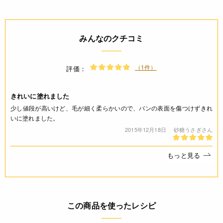
予めご了承ください。
・当サイトに掲載されている商品は、ご購入可能な状態にあっ
ても必ずしも在庫を保証するものではありません。予めご了承
みんなのクチコミ
ください。
詳細
（1件）
評価：
◆材質 刷毛部:高級山羊尾毛 柄:ヒノキ
きれいに塗れました
ご利用方法
少し値段が高いけど、毛が細く柔らかいので、パンの表面を傷つけずきれ
いに塗れました。
* はじめてご使用の際は中性洗剤でよく洗って下さい。
2015年12月18日
砂糖うさぎさん
* 使用後は中性洗剤を付けた柔らかいスポンジで洗い、よく乾
かしてから保管してください。
* 天然の山羊毛を使用しておりますため、多少の臭いがござい
もっと見る
ます。予めご了承ください。
JANコード
この商品を使ったレシピ
4562181314827