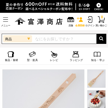
0
メニュー
店舗
会員登録
ログイン
買い物かご
商品
食品・食材
型・道具
レシピ
ラッピング
知る・学ぶ