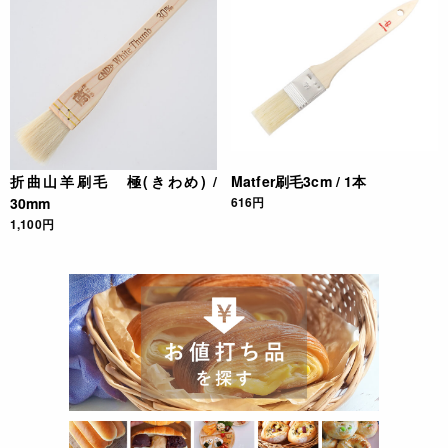
折曲山羊刷毛 極(きわめ) /
Matfer刷毛3cm / 1本
30mm
616円
1,100円