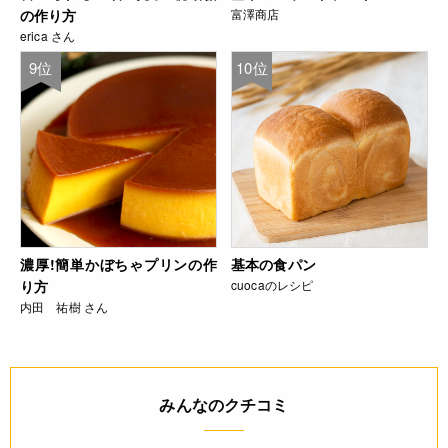
の作り方
富澤商店
erica さん
9位
10位
濃厚!簡単かぼちゃプリンの作
基本の食パン
り方
cuocaのレシピ
内田 祐樹 さん
みんなのクチコミ