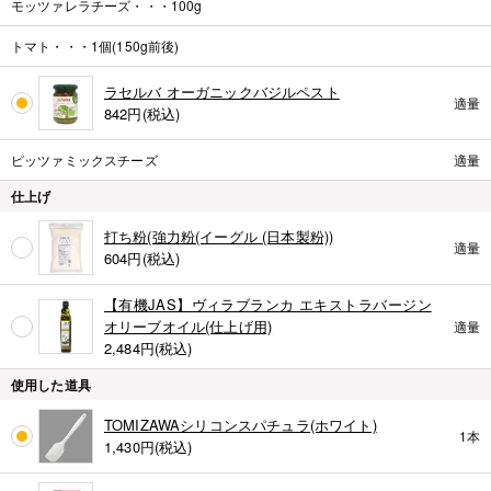
モッツァレラチーズ・・・100g
トマト・・・1個(150g前後)
ラセルバ オーガニックバジルペスト
適量
842
円(税込)
ピッツァミックスチーズ
適量
仕上げ
打ち粉(強力粉(イーグル (日本製粉))
適量
604
円(税込)
【有機JAS】ヴィラブランカ エキストラバージン
オリーブオイル(仕上げ用)
適量
2,484
円(税込)
使用した道具
TOMIZAWAシリコンスパチュラ(ホワイト)
1本
1,430
円(税込)