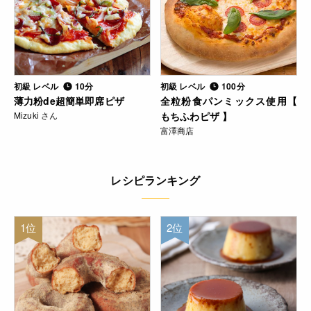
初級 レベル
10分
初級 レベル
100分
薄力粉de超簡単即席ピザ
全粒粉食パンミックス使用【
Mizuki さん
もちふわピザ 】
富澤商店
レシピランキング
1位
2位