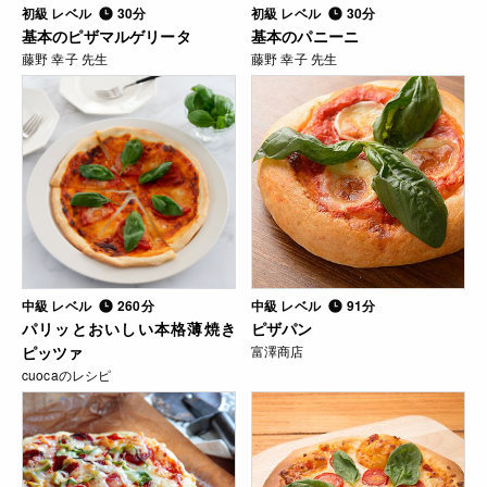
初級 レベル
30分
初級 レベル
30分
基本のピザマルゲリータ
基本のパニーニ
藤野 幸子 先生
藤野 幸子 先生
中級 レベル
260分
中級 レベル
91分
パリッとおいしい本格薄焼き
ピザパン
ピッツァ
富澤商店
cuocaのレシピ