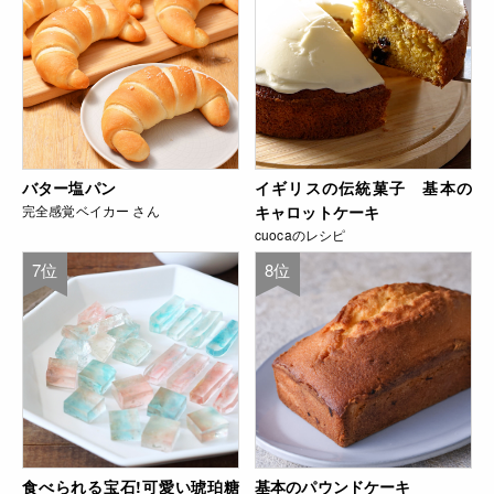
バター塩パン
イギリスの伝統菓子 基本の
完全感覚ベイカー さん
キャロットケーキ
cuocaのレシピ
7位
8位
食べられる宝石!可愛い琥珀糖
基本のパウンドケーキ