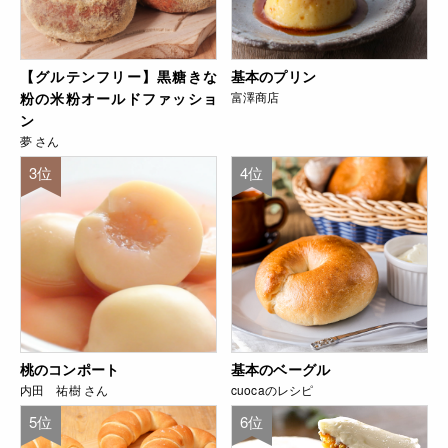
【グルテンフリー】黒糖きな
基本のプリン
粉の米粉オールドファッショ
富澤商店
ン
夢 さん
3位
4位
桃のコンポート
基本のベーグル
内田 祐樹 さん
cuocaのレシピ
5位
6位