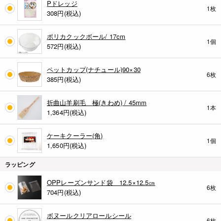
Pドレッジ
1枚
308
円(税込)
ポリカクックボール/ 17cm
1個
572
円(税込)
ペットカップ(ナチュール)90×30
6枚
385
円(税込)
折曲山羊刷毛 極(きわめ) / 45mm
1本
1,364
円(税込)
ケーキクーラー(角)
1個
1,650
円(税込)
ラッピング
OPPレーズンサンド袋 12.5×12.5㎝
6枚
704
円(税込)
ボヌールクリアロールシール
6枚