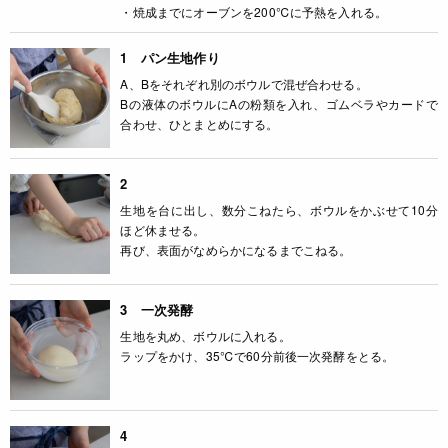
・焼成までにオーブンを200℃に予熱を入れる。
1 パン生地作り
A、Bをそれぞれ別のボウルで混ぜ合わせる。
Bの液体のボウルにAの粉類を入れ、ゴムベラやカードで
合わせ、ひとまとめにする。
2
生地を台に出し、数分こねたら、ボウルをかぶせて10分
ほど休ませる。
再び、表面がなめらかになるまでこねる。
3 一次発酵
生地を丸め、ボウルに入れる。
ラップをかけ、35℃で60分前後一次発酵をとる。
4