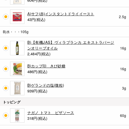
604
円(税込)
A)サフ(赤)インスタントドライイースト
2.5g
43
円(税込)
B)水・・・105g
B)【有機JAS】ヴィラブランカ エキストラバージ
ンオリーブオイル
16g
2,484
円(税込)
B)カップ印 きび砂糖
16g
486
円(税込)
B)ゲランドの塩(微粒)
3g
939
円(税込)
トッピング
ナガノ トマト ピザソース
60g
318
円(税込)