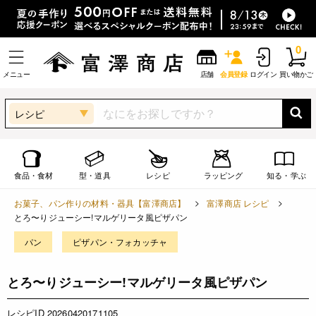
0
メニュー
店舗
会員登録
ログイン
買い物かご
レシピ
食品・食材
型・道具
レシピ
ラッピング
知る・学ぶ
お菓子、パン作りの材料・器具【富澤商店】
富澤商店 レシピ
とろ〜りジューシー!マルゲリータ風ピザパン
パン
ピザパン・フォカッチャ
とろ〜りジューシー!マルゲリータ風ピザパン
レシピID 20260420171105