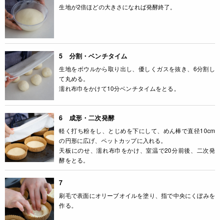
生地が2倍ほどの大きさになれば発酵終了。
5 分割・ベンチタイム
生地をボウルから取り出し、優しくガスを抜き、6分割し
て丸める。
濡れ布巾をかけて10分ベンチタイムをとる。
6 成形・二次発酵
軽く打ち粉をし、とじめを下にして、めん棒で直径10cm
の円形に広げ、ペットカップに入れる。
天板にのせ、濡れ布巾をかけ、室温で20分前後、二次発
酵をとる。
7
刷毛で表面にオリーブオイルを塗り、指で中央にくぼみを
作る。