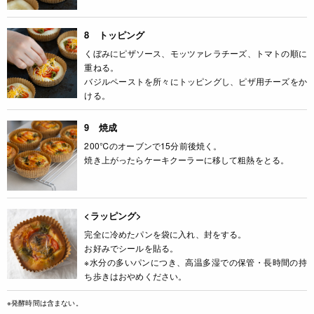
8 トッピング
くぼみにピザソース、モッツァレラチーズ、トマトの順に
重ねる。
バジルペーストを所々にトッピングし、ピザ用チーズをか
ける。
9 焼成
200℃のオーブンで15分前後焼く。
焼き上がったらケーキクーラーに移して粗熱をとる。
<ラッピング>
完全に冷めたパンを袋に入れ、封をする。
お好みでシールを貼る。
※水分の多いパンにつき、高温多湿での保管・長時間の持
ち歩きはおやめください。
※発酵時間は含まない。