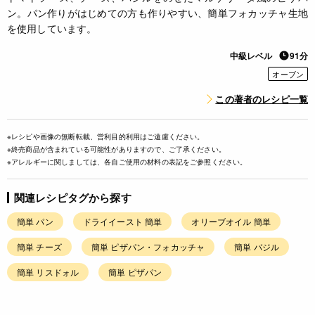
ン。パン作りがはじめての方も作りやすい、簡単フォカッチャ生地
を使用しています。
中級レベル
91分
オーブン
この著者のレシピ一覧
※レシピや画像の無断転載、営利目的利用はご遠慮ください。
※終売商品が含まれている可能性がありますので、ご了承ください。
※アレルギーに関しましては、各自ご使用の材料の表記をご参照ください。
関連レシピタグから探す
簡単 パン
ドライイースト 簡単
オリーブオイル 簡単
簡単 チーズ
簡単 ピザパン・フォカッチャ
簡単 バジル
簡単 リスドォル
簡単 ピザパン