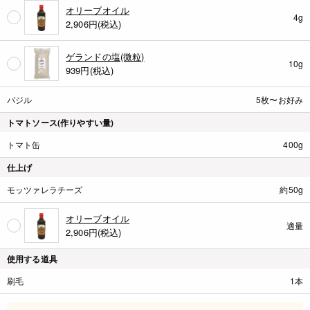
オリーブオイル
4g
2,906
円(税込)
ゲランドの塩(微粒)
10g
939
円(税込)
バジル
5枚〜お好み
トマトソース(作りやすい量)
トマト缶
400g
仕上げ
モッツァレラチーズ
約50g
オリーブオイル
適量
2,906
円(税込)
使用する道具
刷毛
1本