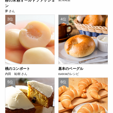
粉の米粉オールドファッショ
ン
夢 さん
3位
4位
桃のコンポート
基本のベーグル
内田 祐樹 さん
cuocaのレシピ
5位
6位