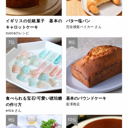
イギリスの伝統菓子 基本の
バター塩パン
キャロットケーキ
完全感覚ベイカー さん
cuocaのレシピ
7位
8位
食べられる宝石!可愛い琥珀糖
基本のパウンドケーキ
の作り方
富澤商店
erica さん
9位
10位