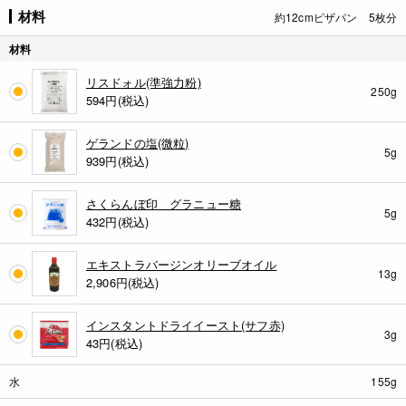
材料
約12cmピザパン 5枚分
材料
リスドォル(準強力粉)
250g
594
円(税込)
ゲランドの塩(微粒)
5g
939
円(税込)
さくらんぼ印 グラニュー糖
5g
432
円(税込)
エキストラバージンオリーブオイル
13g
2,906
円(税込)
インスタントドライイースト(サフ赤)
3g
43
円(税込)
水
155g