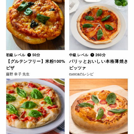
初級 レベル
50分
中級 レベル
260分
【グルテンフリー】米粉100%
パリッとおいしい本格薄焼き
ピザ
ピッツァ
藤野 幸子 先生
cuocaのレシピ