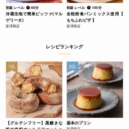
初級 レベル
60分
初級 レベル
100分
冷蔵生地で簡単ピッツァ(マル
全粒粉食パンミックス使用【
ゲリータ)
もちふわピザ 】
富澤商店
富澤商店
レシピランキング
1位
2位
【グルテンフリー】黒糖きな
基本のプリン
富澤商店