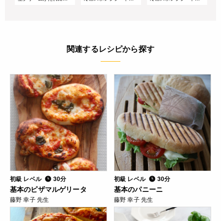
関連するレシピから探す
初級 レベル
30分
初級 レベル
30分
基本のピザマルゲリータ
基本のパニーニ
藤野 幸子 先生
藤野 幸子 先生