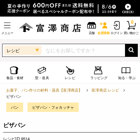
0
メニュー
店舗
会員登録
ログイン
買い物かご
レシピ
食品・食材
型・道具
レシピ
ラッピング
知る・学ぶ
お菓子、パン作りの材料・器具【富澤商店】
富澤商店 レシピ
ピザパン
パン
ピザパン・フォカッチャ
ピザパン
レシピID 9514