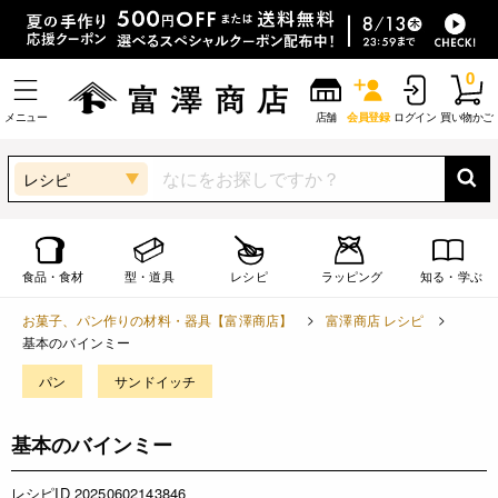
0
メニュー
店舗
会員登録
ログイン
買い物かご
レシピ
食品・食材
型・道具
レシピ
ラッピング
知る・学ぶ
お菓子、パン作りの材料・器具【富澤商店】
富澤商店 レシピ
基本のバインミー
パン
サンドイッチ
基本のバインミー
レシピID 20250602143846