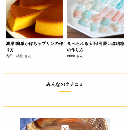
濃厚!簡単かぼちゃプリンの作
食べられる宝石!可愛い琥珀糖
り方
の作り方
内田 祐樹 さん
erica さん
みんなのクチコミ