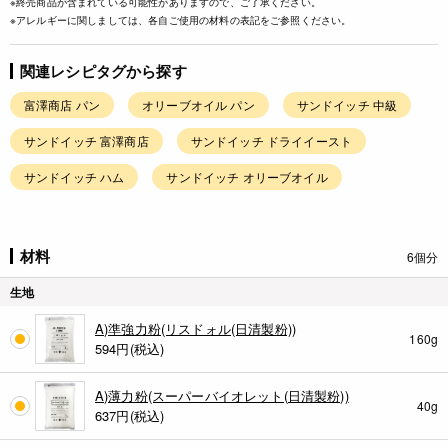
※終売商品が含まれている可能性がありますので、ご了承ください。
※アレルギーに関しましては、各自ご使用の材料の表記をご参照ください。
関連レシピタグから探す
富澤商店 パン
オリーブオイル パン
サンドイッチ 中級
サンドイッチ 富澤商店
サンドイッチ ドライイースト
サンドイッチ ハム
サンドイッチ オリーブオイル
材料
6個分
生地
A)準強力粉(リスドォル(日清製粉))
160g
594
円(税込)
A)薄力粉(スーパーバイオレット(日清製粉))
40g
637
円(税込)