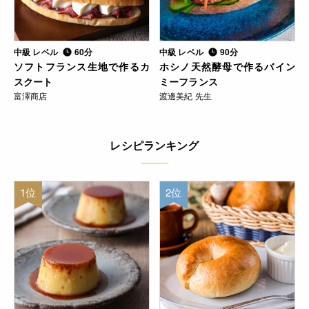
中級 レベル
60分
中級 レベル
90分
ソフトフランス生地で作るカ
ホシノ天然酵母で作るバイン
スクート
ミーフランス
富澤商店
渡邊美紀 先生
レシピランキング
1位
2位