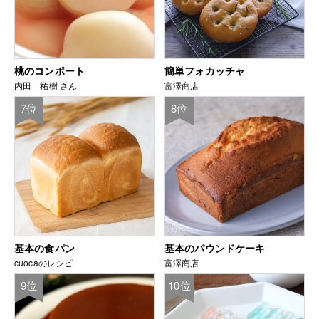
桃のコンポート
簡単フォカッチャ
内田 祐樹 さん
富澤商店
7位
8位
基本の食パン
基本のパウンドケーキ
cuocaのレシピ
富澤商店
9位
10位