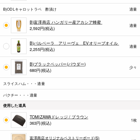
B)ODLキャロットラペ 酢漬け
適量
B)富澤商店 ハンガリー産アカシア蜂蜜
適量
2,592
円(税込)
B)バルベーラ アリーヴェ EVオリーブオイル
適量
2,255
円(税込)
B)ブラックペッパー(パウダー)
少々
680
円(税込)
スライスハム・・・適量
パクチー・・・適量
使用した道具
TOMIZAWAドレッジ / ブラウン
1枚
363
円(税込)
富澤商店オリジナルペストリーボード(S)