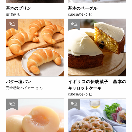
基本のプリン
基本のベーグル
富澤商店
cuocaのレシピ
3位
4位
バター塩パン
イギリスの伝統菓子 基本の
完全感覚ベイカー さん
キャロットケーキ
cuocaのレシピ
5位
6位