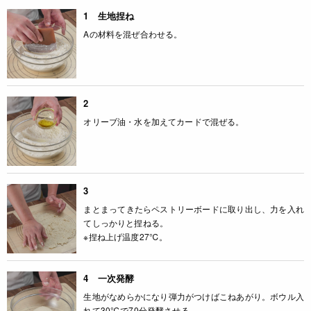
1 生地捏ね
Aの材料を混ぜ合わせる。
2
オリーブ油・水を加えてカードで混ぜる。
3
まとまってきたらペストリーボードに取り出し、力を入れ
てしっかりと捏ねる。
※捏ね上げ温度27℃。
4 一次発酵
生地がなめらかになり弾力がつけばこねあがり。ボウル入
れて30℃で70分発酵させる。