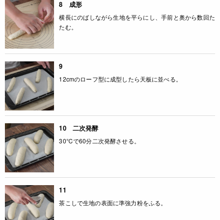
8 成形
横長にのばしながら生地を平らにし、手前と奥から数回た
たむ。
9
12cmのローフ型に成型したら天板に並べる。
10 二次発酵
30℃で60分二次発酵させる。
11
茶こしで生地の表面に準強力粉をふる。