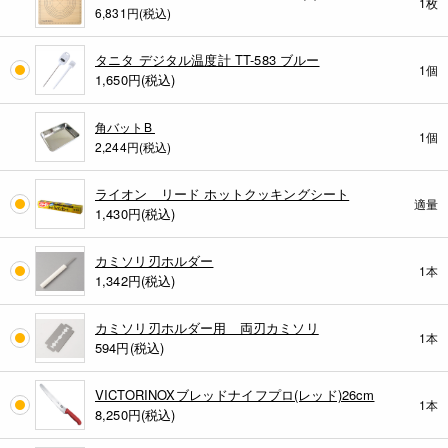
1枚
6,831円(税込)
タニタ デジタル温度計 TT-583 ブルー
1個
1,650
円(税込)
角バットB
1個
2,244円(税込)
ライオン リード ホットクッキングシート
適量
1,430
円(税込)
カミソリ刃ホルダー
1本
1,342
円(税込)
カミソリ刃ホルダー用 両刃カミソリ
1本
594
円(税込)
VICTORINOXブレッドナイフプロ(レッド)26cm
1本
8,250
円(税込)