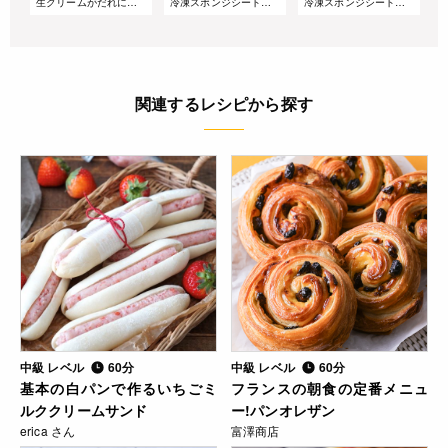
生クリームがだれにくい!サマーショートケーキ
冷凍スポンジシートで簡単!桃とアールグレイのズコットケーキ
冷凍スポンジシートで簡単!重ねるだけのベリーグラスケーキ
関連するレシピから探す
中級 レベル
60分
中級 レベル
60分
基本の白パンで作るいちごミ
フランスの朝食の定番メニュ
ルククリームサンド
ー!パンオレザン
erica さん
富澤商店