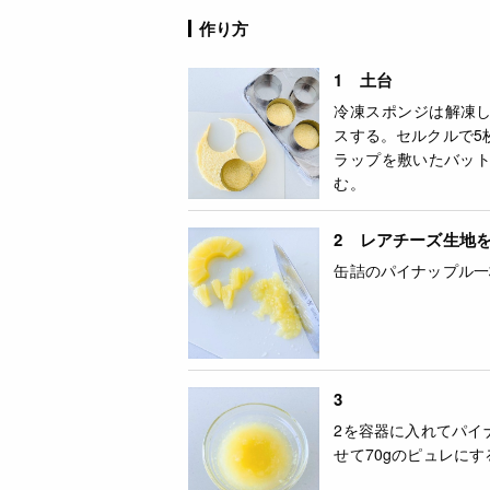
作り方
1 土台
冷凍スポンジは解凍し
スする。セルクルで5
ラップを敷いたバッ
む。
2 レアチーズ生地
缶詰のパイナップル一
3
2を容器に入れてパイ
せて70gのピュレにす