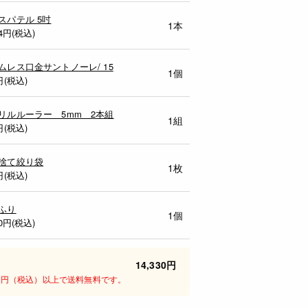
スパテル 5吋
1本
4
円(税込)
ムレス口金サントノーレ/ 15
1個
円(税込)
リルルーラー 5mm 2本組
1組
円(税込)
捨て絞り袋
1枚
円(税込)
ふり
1個
0
円(税込)
14,330円
00円（税込）以上で送料無料です。