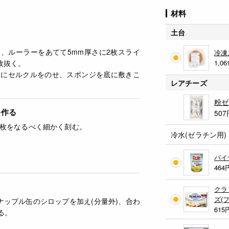
材料
土台
、ルーラーをあてて5mm厚さに2枚スライ
冷凍
枚抜く。
1,06
トにセルクルをのせ、スポンジを底に敷きこ
レアチーズ
粉ゼ
を作る
507
枚をなるべく細かく刻む。
冷水(ゼラチン用)
パイ
464
クラ
ズ(
ナップル缶のシロップを加え(分量外)、合わ
615
る。