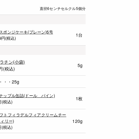
直径6センチセルクル5個分
スポンジケーキ(プレーン)5号
1台
9
円(税込)
ラチン(小袋)
5g
円(税込)
・・・25g
ナップル缶詰(ドール パイン)
1枚
円(税込)
フトフィラデルフィアクリームチー
フィリー)
120g
円(税込)