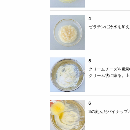
4
ゼラチンに冷水を加え
5
クリームチーズを数秒
クリーム状に練る。上
6
3の刻んだパイナップ