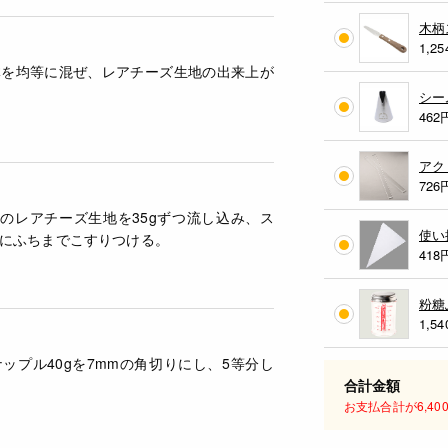
木柄
1,25
体を均等に混ぜ、レアチーズ生地の出来上が
シー
462
アク
726
0のレアチーズ生地を35gずつ流し込み、ス
使い
にふちまでこすりつける。
418
粉糖
1,54
ップル40gを7mmの角切りにし、5等分し
合計金額
お支払合計が6,4