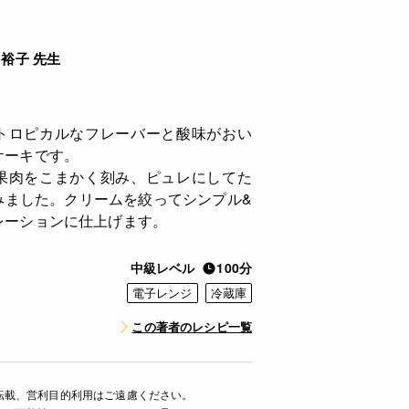
裕子 先生
トロピカルなフレーバーと酸味がおい
ケーキです。
果肉をこまかく刻み、ピュレにしてた
みました。クリームを絞ってシンプル&
レーションに仕上げます。
中級レベル
100分
電子レンジ
冷蔵庫
この著者のレシピ一覧
転載、営利目的利用はご遠慮ください。