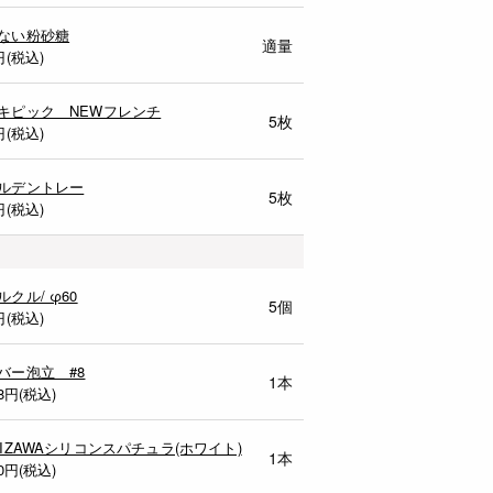
ない粉砂糖
適量
円(税込)
キピック NEWフレンチ
5枚
円(税込)
ルデントレー
5枚
円(税込)
ルクル/ φ60
5個
円(税込)
バー泡立 #8
1本
8
円(税込)
MIZAWAシリコンスパチュラ(ホワイト)
1本
0
円(税込)