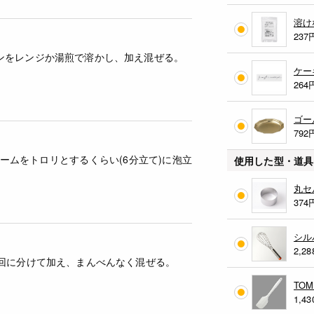
溶け
237
ンをレンジか湯煎で溶かし、加え混ぜる。
ケー
264
ゴー
792
ームをトロリとするくらい(6分立て)に泡立
使用した型・道具
丸セ
374
シル
2,28
2回に分けて加え、まんべんなく混ぜる。
TO
1,43