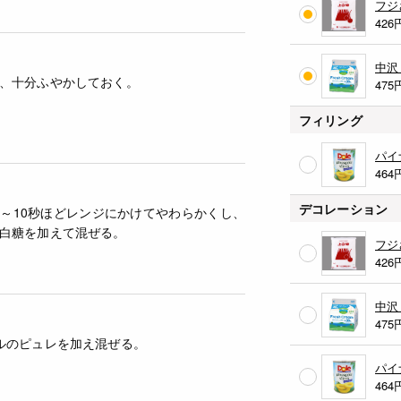
フジ
426
中沢
、十分ふやかしておく。
475
フィリング
パイ
464
デコレーション
～10秒ほどレンジにかけてやわらかくし、
白糖を加えて混ぜる。
フジ
426
中沢
475
ルのピュレを加え混ぜる。
パイ
464