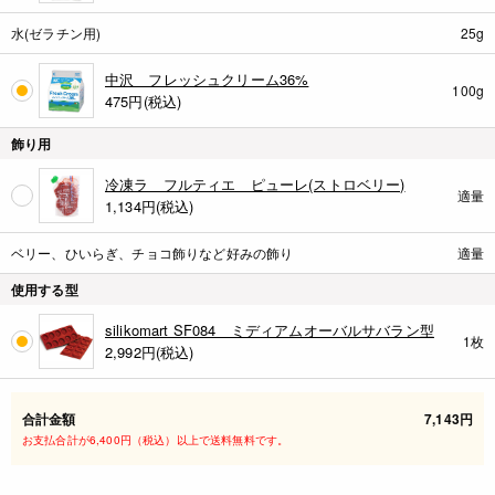
水(ゼラチン用)
25g
中沢 フレッシュクリーム36%
100g
475
円(税込)
飾り用
冷凍ラ フルティエ ピューレ(ストロベリー)
適量
1,134
円(税込)
ベリー、ひいらぎ、チョコ飾りなど好みの飾り
適量
使用する型
silikomart SF084 ミディアムオーバルサバラン型
1枚
2,992
円(税込)
合計金額
7,143円
お支払合計が6,400円（税込）以上で送料無料です。