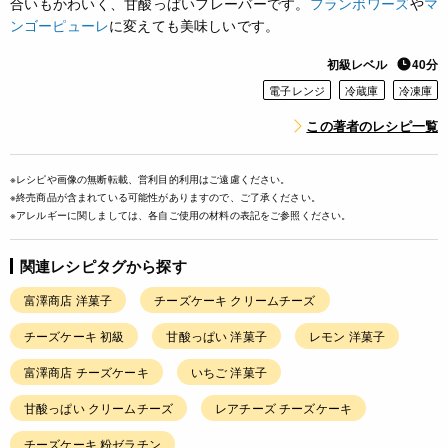
合いもかわいく、甘酸っぱいフレーバーです。
フランボワーズ
や
マ
ンゴーピューレ
に変えても美味しいです。
初級レベル
40分
電子レンジ
冷蔵庫
冷凍庫
この著者のレシピ一覧
※レシピや画像の無断転載、営利目的利用はご遠慮ください。
※終売商品が含まれている可能性がありますので、ご了承ください。
※アレルギーに関しましては、各自ご使用の材料の表記をご参照ください。
関連レシピタグから探す
富澤商店 洋菓子
チーズケーキ クリームチーズ
チーズケーキ 初級
甘酸っぱい 洋菓子
レモン 洋菓子
富澤商店 チーズケーキ
いちご 洋菓子
甘酸っぱい クリームチーズ
レアチーズ チーズケーキ
チーズケーキ 粉ゼラチン