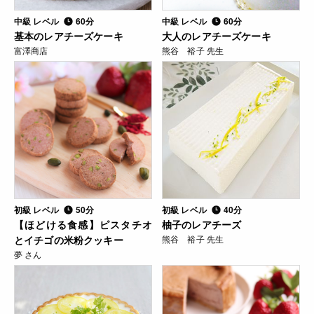
中級 レベル
60分
中級 レベル
60分
基本のレアチーズケーキ
大人のレアチーズケーキ
富澤商店
熊谷 裕子 先生
初級 レベル
50分
初級 レベル
40分
【ほどける食感】ピスタチオ
柚子のレアチーズ
とイチゴの米粉クッキー
熊谷 裕子 先生
夢 さん