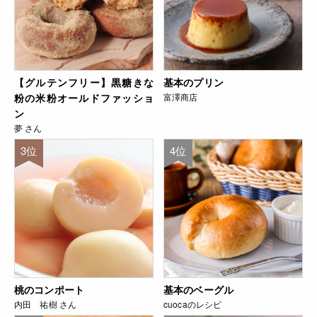
【グルテンフリー】黒糖きな
基本のプリン
粉の米粉オールドファッショ
富澤商店
ン
夢 さん
3位
4位
桃のコンポート
基本のベーグル
内田 祐樹 さん
cuocaのレシピ