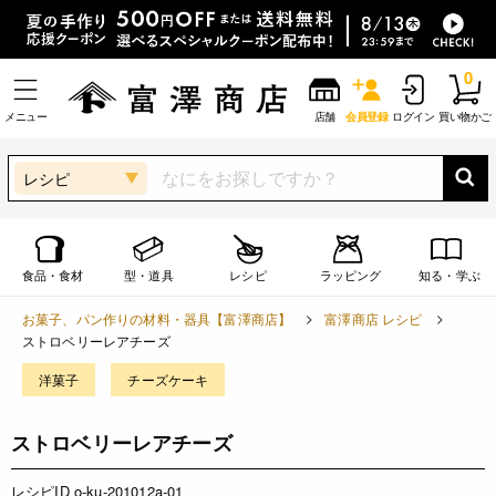
0
メニュー
店舗
会員登録
ログイン
買い物かご
レシピ
食品・食材
型・道具
レシピ
ラッピング
知る・学ぶ
お菓子、パン作りの材料・器具【富澤商店】
富澤商店 レシピ
ストロベリーレアチーズ
洋菓子
チーズケーキ
ストロベリーレアチーズ
レシピID o-ku-201012a-01