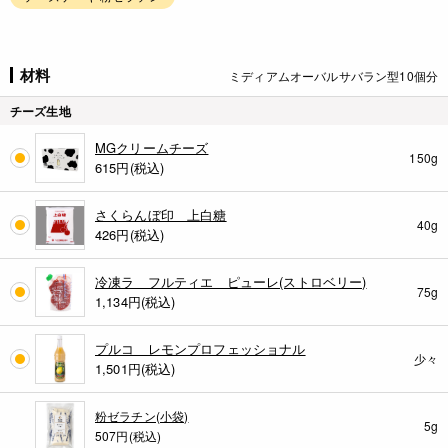
材料
ミディアムオーバルサバラン型10個分
チーズ生地
MGクリームチーズ
150g
615
円(税込)
さくらんぼ印 上白糖
40g
426
円(税込)
冷凍ラ フルティエ ピューレ(ストロベリー)
75g
1,134
円(税込)
プルコ レモンプロフェッショナル
少々
1,501
円(税込)
粉ゼラチン(小袋)
5g
507円(税込)