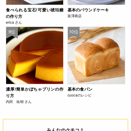
食べられる宝石!可愛い琥珀糖
基本のパウンドケーキ
の作り方
富澤商店
erica さん
9位
10位
濃厚!簡単かぼちゃプリンの作
基本の食パン
り方
cuocaのレシピ
内田 祐樹 さん
みんなのクチコミ