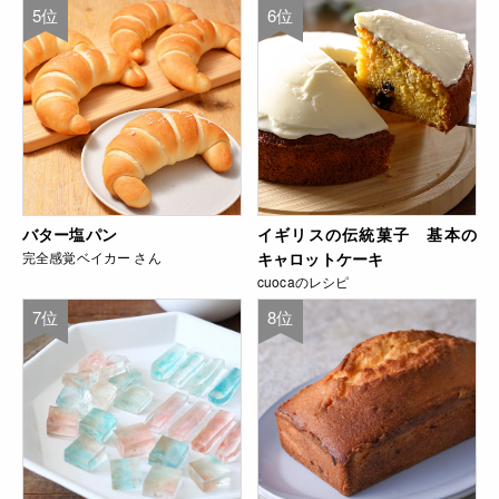
5位
6位
バター塩パン
イギリスの伝統菓子 基本の
完全感覚ベイカー さん
キャロットケーキ
cuocaのレシピ
7位
8位