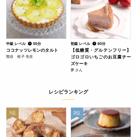
中級 レベル
50分
初級 レベル
60分
ココナッツレモンのタルト
【低糖質・グルテンフリー】
熊谷 裕子 先生
ゴロゴロいちごのお豆腐チー
ズケーキ
夢 さん
レシピランキング
1位
2位