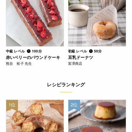
中級 レベル
100分
初級 レベル
50分
赤いベリーのパウンドケーキ
豆乳ドーナツ
熊谷 裕子 先生
富澤商店
レシピランキング
1位
2位