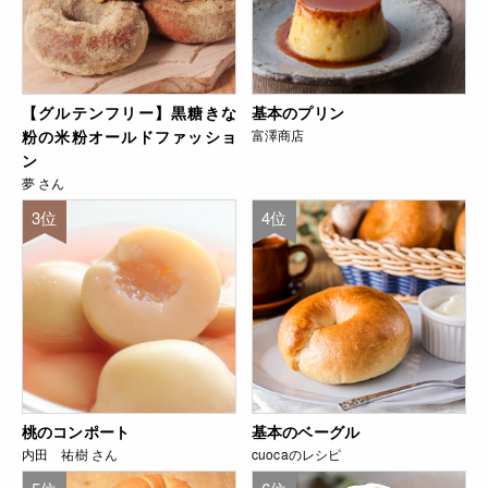
【グルテンフリー】黒糖きな
基本のプリン
粉の米粉オールドファッショ
富澤商店
ン
夢 さん
3位
4位
桃のコンポート
基本のベーグル
内田 祐樹 さん
cuocaのレシピ