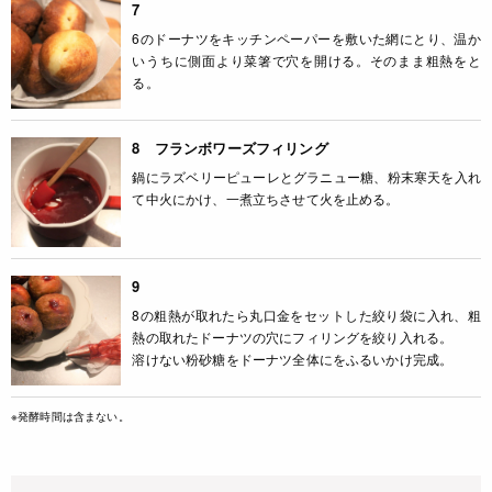
7
6のドーナツをキッチンペーパーを敷いた網にとり、温か
いうちに側面より菜箸で穴を開ける。そのまま粗熱をと
る。
8 フランボワーズフィリング
鍋にラズベリーピューレとグラニュー糖、粉末寒天を入れ
て中火にかけ、一煮立ちさせて火を止める。
9
8の粗熱が取れたら丸口金をセットした絞り袋に入れ、粗
熱の取れたドーナツの穴にフィリングを絞り入れる。
溶けない粉砂糖をドーナツ全体にをふるいかけ完成。
※発酵時間は含まない。