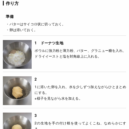
作り方
準備
・バターはサイコロ状に切っておく。
・卵は溶いておく。
1 ドーナツ生地
ボウルに強力粉と薄力粉、バター、グラニュー糖を入れ、
ドライイーストと塩を対角線上に入れる。
2
1に溶いた卵を入れ、水を少しずつ加えながらひとまとめ
にする。
※様子を見ながら水を加える。
3
2の生地を手の付け根を使ってよくこね、なめらかにす
る。