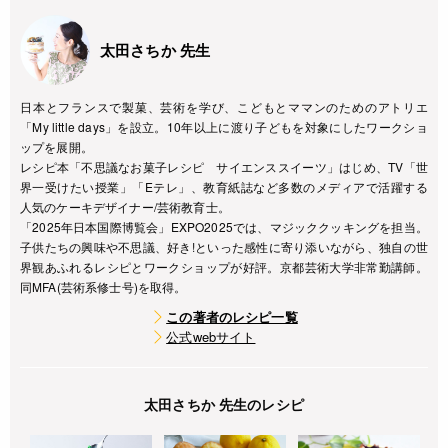
太田さちか 先生
日本とフランスで製菓、芸術を学び、こどもとママンのためのアトリエ
「My little days」を設立。10年以上に渡り子どもを対象にしたワークショ
ップを展開。
レシピ本「不思議なお菓子レシピ サイエンススイーツ」はじめ、TV「世
界一受けたい授業」「Eテレ」、教育紙誌など多数のメディアで活躍する
人気のケーキデザイナー/芸術教育士。
「2025年日本国際博覧会」EXPO2025では、マジッククッキングを担当。
子供たちの興味や不思議、好き!といった感性に寄り添いながら、独自の世
界観あふれるレシピとワークショップが好評。京都芸術大学非常勤講師。
同MFA(芸術系修士号)を取得。
この著者のレシピ一覧
公式webサイト
太田さちか 先生のレシピ