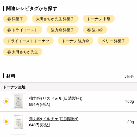
関連レシピタグから探す
春 洋菓子
太田さちか先生 洋菓子
ドーナツ 中級
春 ドライイースト
強力粉 洋菓子
春 強力粉
ドライイースト ドーナツ
ドーナツ 強力粉
ベリー 洋菓子
春 太田さちか先生
材料
5個分
ドーナツ生地
強力粉(リスドォル(日清製粉))
100g
594
円(税込)
薄力粉(ドルチェ(江別製粉))
30g
648
円(税込)