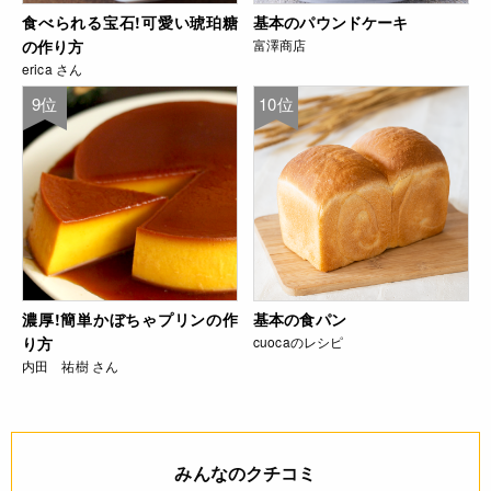
食べられる宝石!可愛い琥珀糖
基本のパウンドケーキ
の作り方
富澤商店
erica さん
9位
10位
濃厚!簡単かぼちゃプリンの作
基本の食パン
り方
cuocaのレシピ
内田 祐樹 さん
みんなのクチコミ