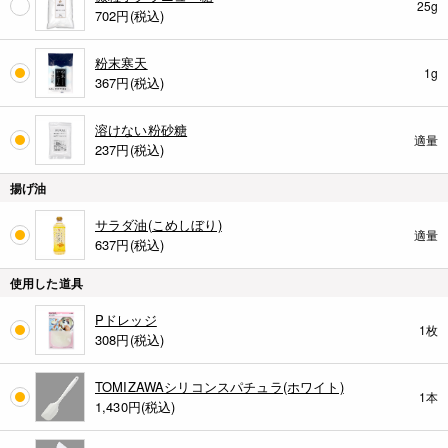
25g
702
円(税込)
粉末寒天
1g
367
円(税込)
溶けない粉砂糖
適量
237
円(税込)
揚げ油
サラダ油(こめしぼり)
適量
637
円(税込)
使用した道具
Pドレッジ
1枚
308
円(税込)
TOMIZAWAシリコンスパチュラ(ホワイト)
1本
1,430
円(税込)