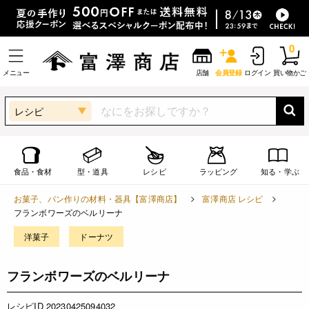
0
メニュー
店舗
会員登録
ログイン
買い物かご
レシピ
食品・食材
型・道具
レシピ
ラッピング
知る・学ぶ
お菓子、パン作りの材料・器具【富澤商店】
富澤商店 レシピ
フランボワーズのベルリーナ
洋菓子
ドーナツ
フランボワーズのベルリーナ
レシピID 20230425094032