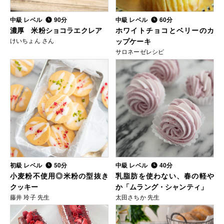
中級 レベル
90分
中級 レベル
60分
濃厚 米粉ショコラエクレア
ホワイトチョコとベリーのカ
けいちょん さん
ップケーキ
サロネーゼレシピ
初級 レベル
50分
中級 レベル
40分
小麦粉不使用◎米粉の型抜き
乳脂肪を使わない、春の軽や
クッキー
か「ムラング・シャンティ」
藤井 玲子 先生
太田さちか 先生