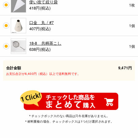
使い捨て絞り袋
1枚
418
円(税込)
口金 丸 / #7
1個
407
円(税込)
18-8 共柄茶こし
1個
638
円(税込)
合計金額
9,471円
お支払合計が6,400円（税込）以上で送料無料です。
＊チェックボックスのない商品は只今在庫がありません。
＊材料重複の場合、チェックボックスは1つだけ選択されます。