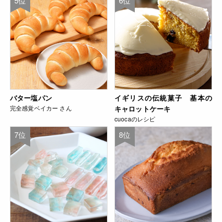
5位
6位
バター塩パン
イギリスの伝統菓子 基本の
完全感覚ベイカー さん
キャロットケーキ
cuocaのレシピ
7位
8位