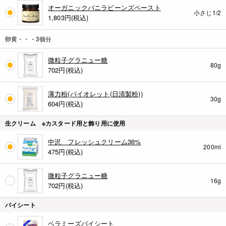
オーガニックバニラビーンズペースト
小さじ1/2
1,803
円(税込)
卵黄・・・3個分
微粒子グラニュー糖
80g
702
円(税込)
薄力粉(バイオレット(日清製粉))
30g
604
円(税込)
生クリーム ※カスタード用と飾り用に使用
中沢 フレッシュクリーム36%
200ml
475
円(税込)
微粒子グラニュー糖
16g
702
円(税込)
パイシート
ベラミーズパイシート