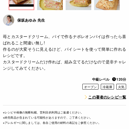
保坂あゆみ 先生
苺とカスタードクリーム、パイで作るナポレオンパイは作ったら喜
ばれること間違い無し!
作るのが大変そうに見えるけど、パイシートを使って簡単に作れる
レシピです。
カスタードクリームだけ作れば、組み立てるだけなので是非チャレ
ンジしてみてください。
中級レベル
120分
オーブン
冷蔵庫
火気
この著者のレシピ一覧
※レシピや画像の無断転載、営利目的利用はご遠慮ください。
※終売商品が含まれている可能性がありますので、ご了承ください。
※アレルギーに関しましては、各自ご使用の材料の表記をご参照ください。