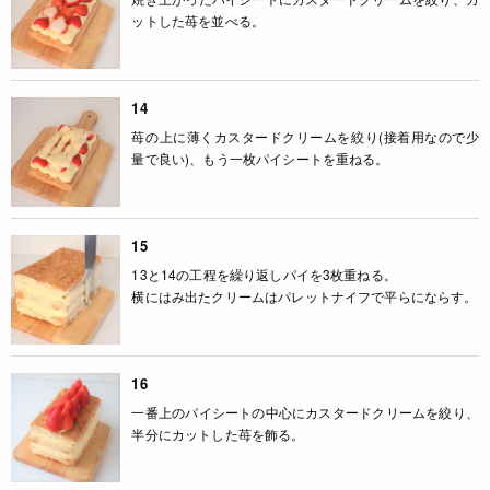
ットした苺を並べる。
14
苺の上に薄くカスタードクリームを絞り(接着用なので少
量で良い)、もう一枚パイシートを重ねる。
15
13と14の工程を繰り返しパイを3枚重ねる。
横にはみ出たクリームはパレットナイフで平らにならす。
16
一番上のパイシートの中心にカスタードクリームを絞り、
半分にカットした苺を飾る。