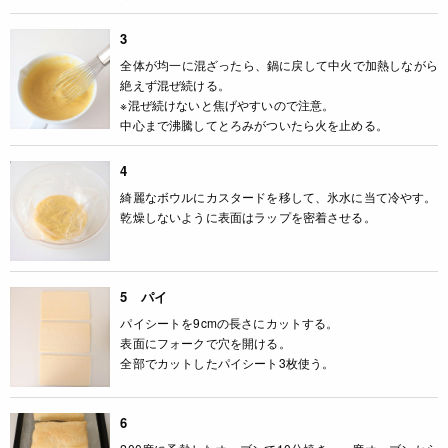
3
全体が均一に混ざったら、鍋に戻して中火で加熱しながら
絶えず混ぜ続ける。
※混ぜ続けないと焦げやすいので注意。
中心まで沸騰してとろみがついたら火を止める。
4
綺麗なボウルにカスタードを移して、氷水に当て冷やす。
乾燥しないように表面はラップを密着させる。
5 パイ
パイシートを9cmの長さにカットする。
表面にフォークで穴を開ける。
全部でカットしたパイシート3枚使う。
6