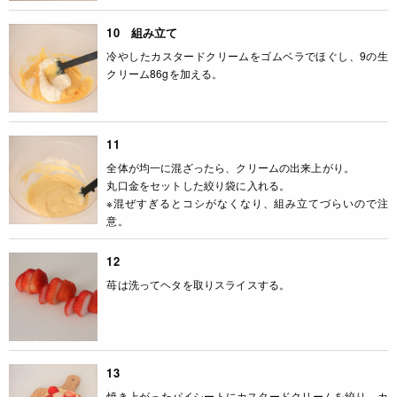
10 組み立て
冷やしたカスタードクリームをゴムベラでほぐし、9の生
クリーム86gを加える。
11
全体が均一に混ざったら、クリームの出来上がり。
丸口金をセットした絞り袋に入れる。
※混ぜすぎるとコシがなくなり、組み立てづらいので注
意。
12
苺は洗ってヘタを取りスライスする。
13
焼き上がったパイシートにカスタードクリームを絞り、カ