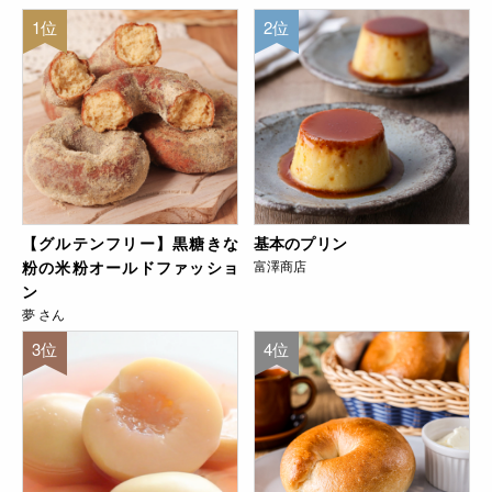
1位
2位
【グルテンフリー】黒糖きな
基本のプリン
粉の米粉オールドファッショ
富澤商店
ン
夢 さん
3位
4位