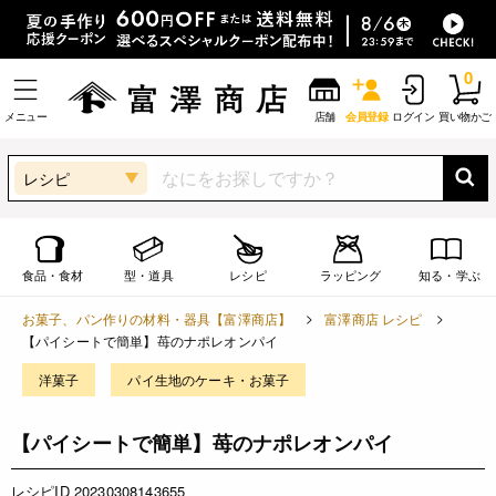
0
メニュー
店舗
会員登録
ログイン
買い物かご
レシピ
食品・食材
型・道具
レシピ
ラッピング
知る・学ぶ
お菓子、パン作りの材料・器具【富澤商店】
富澤商店 レシピ
【パイシートで簡単】苺のナポレオンパイ
洋菓子
パイ生地のケーキ・お菓子
【パイシートで簡単】苺のナポレオンパイ
レシピID 20230308143655