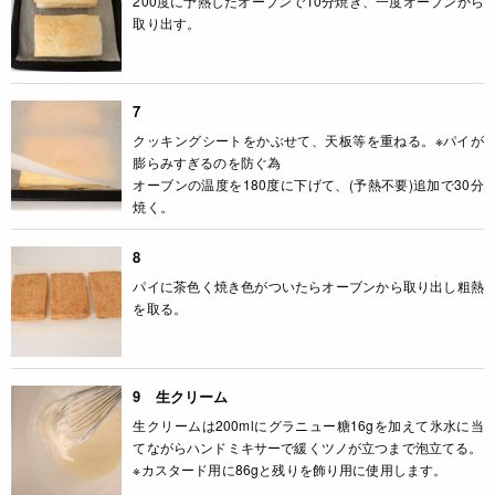
200度に予熱したオーブンで10分焼き、一度オーブンから
取り出す。
7
クッキングシートをかぶせて、天板等を重ねる。※パイが
膨らみすぎるのを防ぐ為
オーブンの温度を180度に下げて、(予熱不要)追加で30分
焼く。
8
パイに茶色く焼き色がついたらオーブンから取り出し粗熱
を取る。
9 生クリーム
生クリームは200mlにグラニュー糖16gを加えて氷水に当
てながらハンドミキサーで緩くツノが立つまで泡立てる。
※カスタード用に86gと残りを飾り用に使用します。