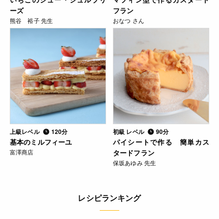
ーズ
フラン
熊谷 裕子 先生
おなつ さん
上級レベル
120分
初級 レベル
90分
基本のミルフィーユ
パイシートで作る 簡単カス
富澤商店
タードフラン
保坂あゆみ 先生
レシピランキング