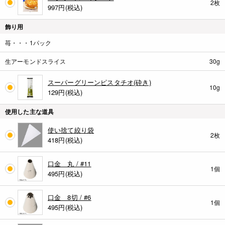
2枚
997
円(税込)
飾り用
苺・・・1パック
生アーモンドスライス
30g
スーパーグリーンピスタチオ(砕き)
10g
129
円(税込)
使用した主な道具
使い捨て絞り袋
2枚
418
円(税込)
口金 丸 / #11
1個
495
円(税込)
口金 8切 / #6
1個
495
円(税込)