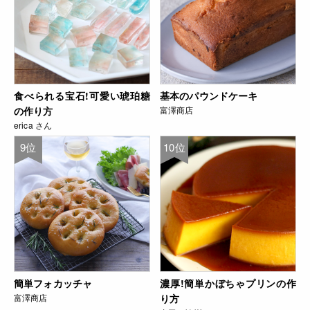
食べられる宝石!可愛い琥珀糖
基本のパウンドケーキ
の作り方
富澤商店
erica さん
9位
10位
簡単フォカッチャ
濃厚!簡単かぼちゃプリンの作
富澤商店
り方