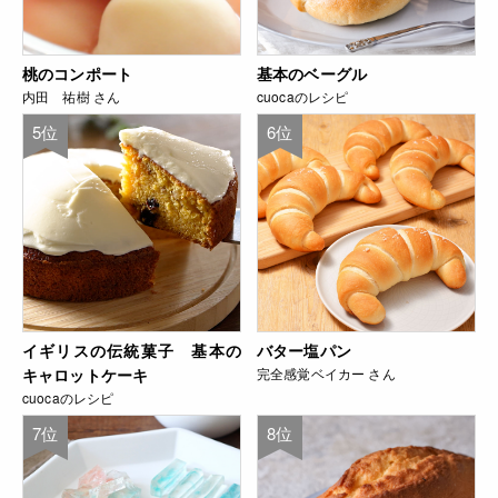
桃のコンポート
基本のベーグル
内田 祐樹 さん
cuocaのレシピ
5位
6位
イギリスの伝統菓子 基本の
バター塩パン
キャロットケーキ
完全感覚ベイカー さん
cuocaのレシピ
7位
8位