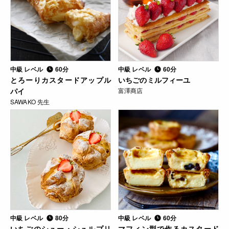
中級 レベル
60分
中級 レベル
60分
とろーりカスタードアップル
いちごのミルフィーユ
パイ
富澤商店
SAWAKO 先生
中級 レベル
80分
中級 レベル
60分
いちごのシュー・シュルプリ
マフィン型で作るカスタード