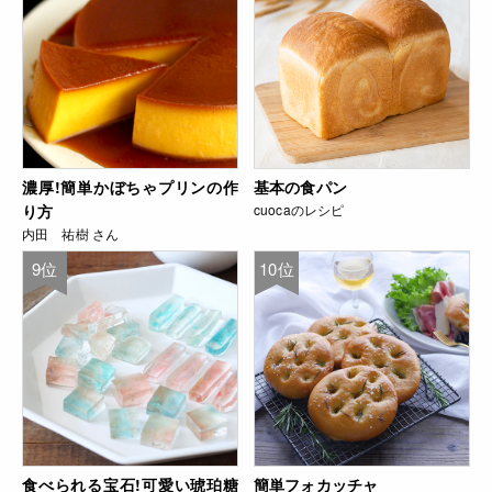
濃厚!簡単かぼちゃプリンの作
基本の食パン
り方
cuocaのレシピ
内田 祐樹 さん
9位
10位
食べられる宝石!可愛い琥珀糖
簡単フォカッチャ