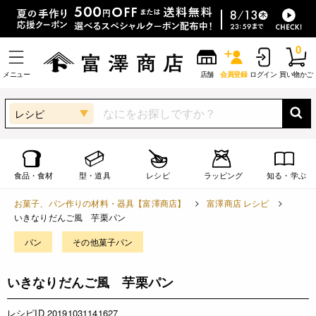
0
メニュー
店舗
会員登録
ログイン
買い物かご
レシピ
食品・食材
型・道具
レシピ
ラッピング
知る・学ぶ
お菓子、パン作りの材料・器具【富澤商店】
富澤商店 レシピ
いきなりだんご風 芋栗パン
パン
その他菓子パン
いきなりだんご風 芋栗パン
レシピID 20191031141627