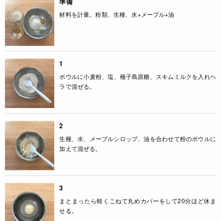
準備
材料を計量。粉類、生種、水+メープル+油
1
ボウルに小麦粉、塩、種子島原糖、スキムミルクを入れヘ
ラで混ぜる。
2
生種、水、メープルシロップ、油を合わせて粉のボウルに
加えて混ぜる。
3
まとまったら軽くこねて丸めカバーをして20分ほど休ま
せる。