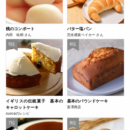
桃のコンポート
バター塩パン
内田 祐樹 さん
完全感覚ベイカー さん
5位
6位
イギリスの伝統菓子 基本の
基本のパウンドケーキ
キャロットケーキ
富澤商店
cuocaのレシピ
7位
8位