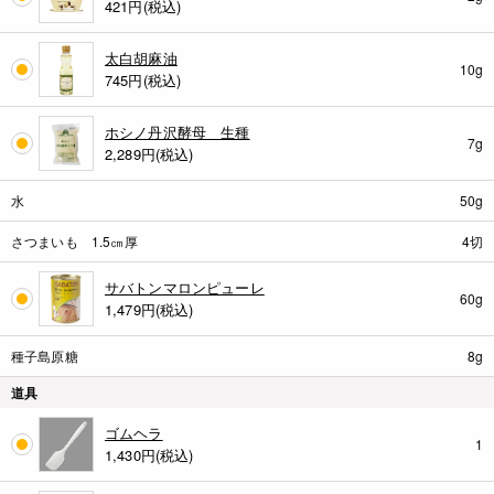
421
円(税込)
太白胡麻油
10g
745
円(税込)
ホシノ丹沢酵母 生種
7g
2,289
円(税込)
水
50g
さつまいも 1.5㎝厚
4切
サバトンマロンピューレ
60g
1,479
円(税込)
種子島原糖
8g
道具
ゴムヘラ
1
1,430
円(税込)