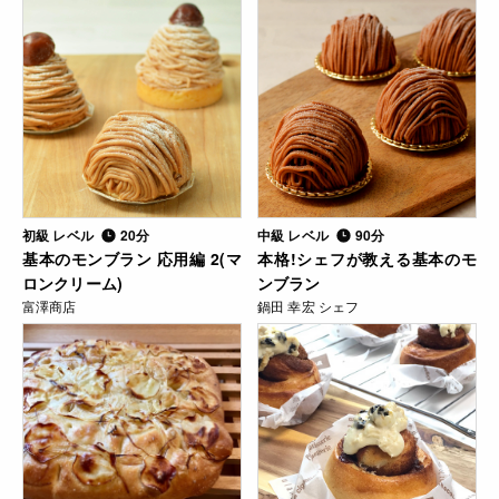
初級 レベル
20分
中級 レベル
90分
基本のモンブラン 応用編 2(マ
本格!シェフが教える基本のモ
ロンクリーム)
ンブラン
富澤商店
鍋田 幸宏 シェフ