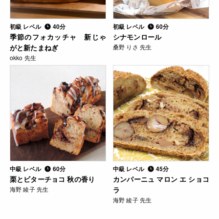
初級 レベル
40分
初級 レベル
60分
季節のフォカッチャ 新じゃ
シナモンロール
がと新たまねぎ
桑野 りさ 先生
okko 先生
中級 レベル
60分
中級 レベル
45分
栗とビターチョコ 秋の香り
カンパーニュ マロン エ ショコ
海野 綾子 先生
ラ
海野 綾子 先生