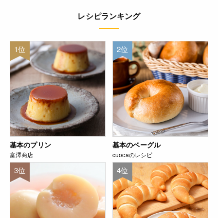
レシピランキング
1位
2位
基本のプリン
基本のベーグル
富澤商店
cuocaのレシピ
3位
4位