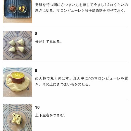
発酵を待つ間にさつまいもを蒸して冷まし1.5㎝くらいの
厚さに切る。マロンピューレと種子島原糖を混ぜておく。
8
分割して丸める。
9
めん棒で丸く伸ばす。真ん中に7のマロンピューレを置
き、その上にさつまいもをのせる。
10
上下左右をつまむ。