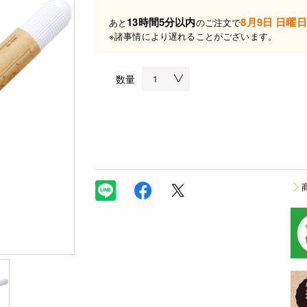
13時間5分以内
8月9日 日曜日
あと
のご注文で
※諸事情により遅れることがございます。
数量