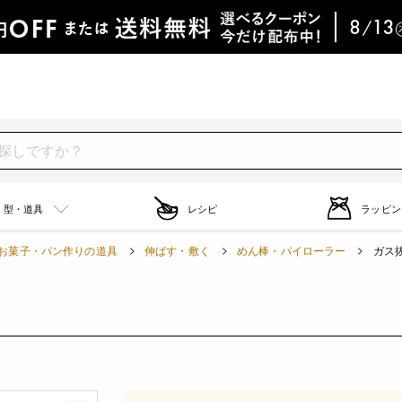
型・道具
レシピ
ラッピン
お菓子・パン作りの道具
伸ばす・敷く
めん棒・パイローラー
ガス抜