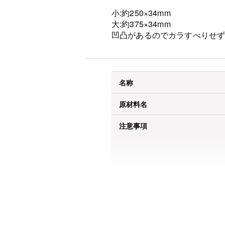
小:約250×34mm
大:約375×34mm
凹凸があるのでカラすべりせ
名称
原材料名
注意事項
詳細