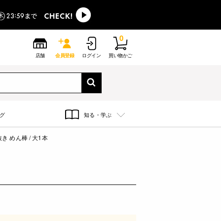
0
店舗
会員登録
ログイン
買い物かご
グ
知る・学ぶ
き めん棒 / 大1本