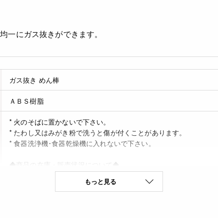
ず均一にガス抜きができます。
ガス抜き めん棒
ＡＢＳ樹脂
* 火のそばに置かないで下さい。
* たわし又はみがき粉で洗うと傷が付くことがあります。
* 食器洗浄機･食器乾燥機に入れないで下さい。
◆商品の在庫・販売状況について◆
・諸事情により、予告なく販売終了になる場合がございます。予め
もっと見る
・当サイトに掲載されている商品は、ご購入可能な状態にあっても
ありません。予めご了承ください。
◆耐熱/耐冷温度 80度/-30度