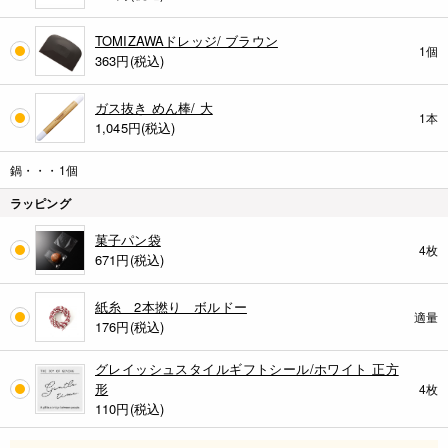
TOMIZAWAドレッジ/ ブラウン
1個
363
円(税込)
ガス抜き めん棒/ 大
1本
1,045
円(税込)
鍋・・・1個
ラッピング
菓子パン袋
4枚
671
円(税込)
紙糸 2本撚り ボルドー
適量
176
円(税込)
グレイッシュスタイルギフトシール/ホワイト 正方
形
4枚
110
円(税込)