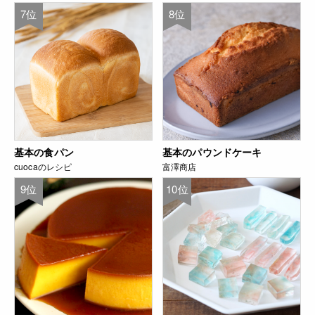
7位
8位
基本の食パン
基本のパウンドケーキ
cuocaのレシピ
富澤商店
9位
10位