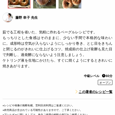
藤野 幸子 先生
茹でる工程を省いた、気軽に作れるベーグルレシピです。
もっちりとした食感はそのままに、少ない手間で本格的な味わい
に。成形時は空気が入らないようにしっかり巻き、とじ目をきちん
と閉じるのがきれいに仕上げるコツ。焼成前の仕上げ発酵も見た目
で判断し、過発酵にならないよう注意しましょう。
ケトリング液を生地にかけたら、すぐに焼くようにするときれいに
焼きあがります。
中級レベル
60分
オーブン
この著者のレシピ一覧
※レシピや画像の無断転載、営利目的利用はご遠慮ください。
※終売商品が含まれている可能性がありますので、ご了承ください。
※アレルギーに関しましては、各自ご使用の材料の表記をご参照ください。