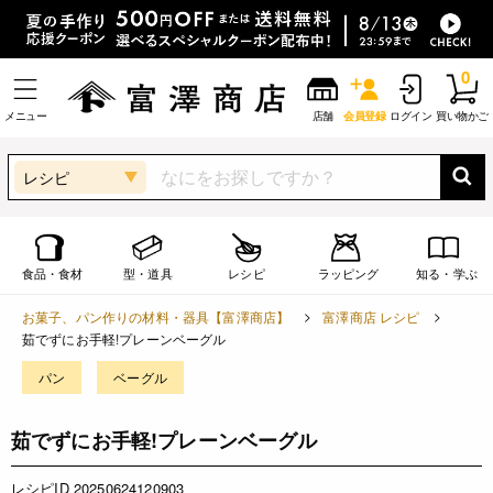
0
メニュー
店舗
会員登録
ログイン
買い物かご
レシピ
食品・食材
型・道具
レシピ
ラッピング
知る・学ぶ
お菓子、パン作りの材料・器具【富澤商店】
富澤商店 レシピ
茹でずにお手軽!プレーンベーグル
パン
ベーグル
茹でずにお手軽!プレーンベーグル
レシピID 20250624120903