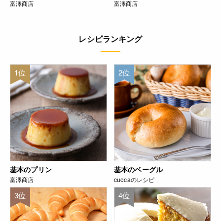
富澤商店
富澤商店
レシピランキング
1位
2位
基本のプリン
基本のベーグル
富澤商店
cuocaのレシピ
3位
4位