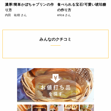
濃厚!簡単かぼちゃプリンの作
食べられる宝石!可愛い琥珀糖
り方
の作り方
内田 祐樹 さん
erica さん
みんなのクチコミ