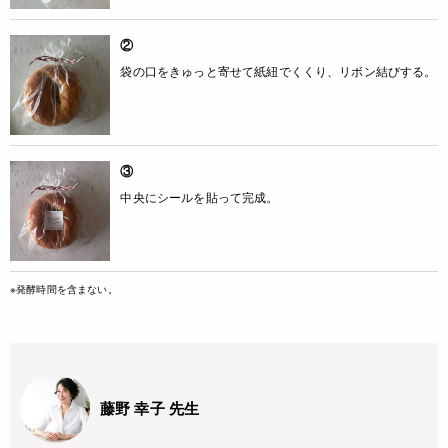
②
袋の口をきゅっと寄せて紙紐でくくり、リボン結びする。
③
中央にシールを貼って完成。
※発酵時間を含まない。
藤野 幸子 先生