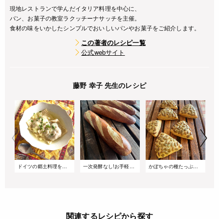
現地レストランで学んだイタリア料理を中心に、
パン、お菓子の教室ラクッチーナサッチを主催。
食材の味をいかしたシンプルでおいしいパンやお菓子をご紹介します。
この著者のレシピ一覧
公式webサイト
藤野 幸子 先生のレシピ
ドイツの郷土料理をお家で楽しむ!「マウルタッシェン」
一次発酵なし!お手軽ドイツパン【ラウゲンベックル】
かぼちゃの種たっぷり!ドイツの食事パン【キュルビスケルンブロートヒェン】
関連するレシピから探す