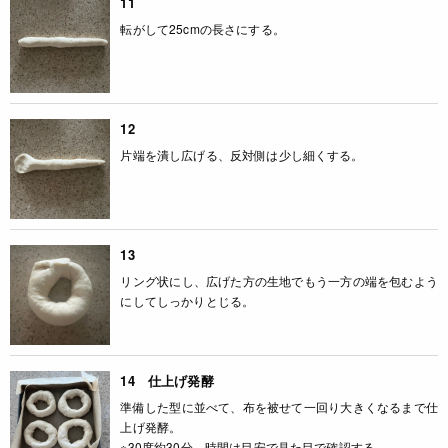
11
転がして25cmの長さにする。
12
片端を潰し広げる、反対側は少し細くする。
13
リング状にし、広げた方の生地でもう一方の端を包むよう
にしてしっかりとじる。
14 仕上げ発酵
準備した型に並べて、布を被せて一回り大きくなるまで仕
上げ発酵。
※30度約30分 時間は目安で見た目で確認する。