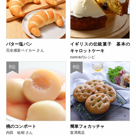
バター塩パン
イギリスの伝統菓子 基本の
完全感覚ベイカー さん
キャロットケーキ
cuocaのレシピ
5位
6位
桃のコンポート
簡単フォカッチャ
内田 祐樹 さん
富澤商店