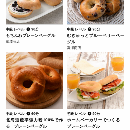
中級 レベル
90分
中級 レベル
90分
もちふわプレーンベーグル
むぎゅっとブルーベリーベー
富澤商店
グル
富澤商店
中級 レベル
60分
初級 レベル
90分
北海道産準強力粉100%で作
ホームベーカリーでつくる
る プレーンベーグル
プレーンベーグル