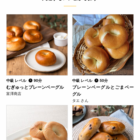
中級 レベル
90分
中級 レベル
50分
むぎゅっとプレーンベーグル
プレーンベーグルとごまベー
富澤商店
グル
タエ さん