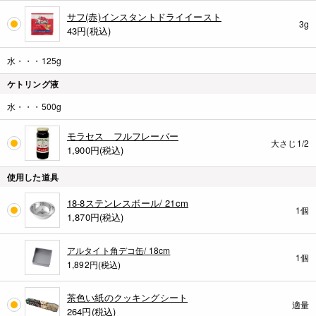
サフ(赤)インスタントドライイースト
3g
43
円(税込)
水・・・125g
ケトリング液
水・・・500g
モラセス フルフレーバー
大さじ1/2
1,900
円(税込)
使用した道具
18-8ステンレスボール/ 21cm
1個
1,870
円(税込)
アルタイト角デコ缶/ 18cm
1個
1,892円(税込)
茶色い紙のクッキングシート
適量
264
円(税込)