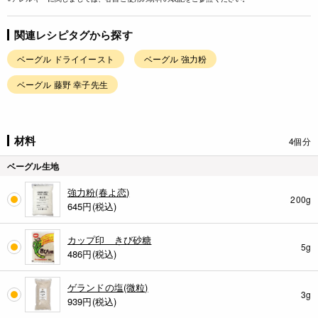
関連レシピタグから探す
ベーグル ドライイースト
ベーグル 強力粉
ベーグル 藤野 幸子先生
材料
4個分
ベーグル生地
強力粉(春よ恋)
200g
645
円(税込)
カップ印 きび砂糖
5g
486
円(税込)
ゲランドの塩(微粒)
3g
939
円(税込)