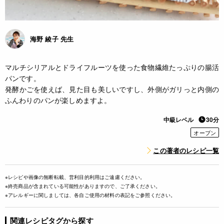
海野 綾子 先生
マルチシリアルとドライフルーツを使った食物繊維たっぷりの腸活
パンです。
発酵かごを使えば、見た目も美しいですし、外側がガリっと内側の
ふんわりのパンが楽しめますよ。
中級レベル
30分
オーブン
この著者のレシピ一覧
※レシピや画像の無断転載、営利目的利用はご遠慮ください。
※終売商品が含まれている可能性がありますので、ご了承ください。
※アレルギーに関しましては、各自ご使用の材料の表記をご参照ください。
関連レシピタグから探す