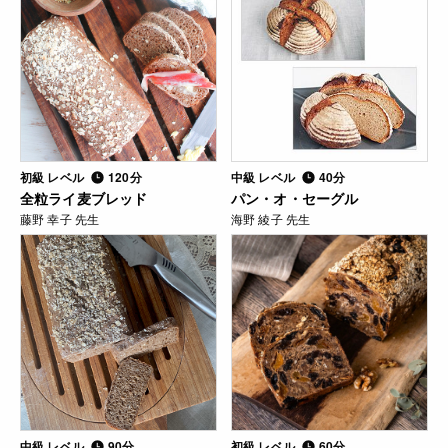
初級 レベル
120分
中級 レベル
40分
全粒ライ麦ブレッド
パン・オ・セーグル
藤野 幸子 先生
海野 綾子 先生
中級 レベル
90分
初級 レベル
60分