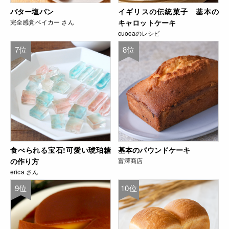
バター塩パン
イギリスの伝統菓子 基本の
完全感覚ベイカー さん
キャロットケーキ
cuocaのレシピ
7位
8位
食べられる宝石!可愛い琥珀糖
基本のパウンドケーキ
の作り方
富澤商店
erica さん
9位
10位