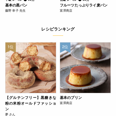
基本の黒パン
フルーツたっぷりライ麦パン
藤野 幸子 先生
富澤商店
レシピランキング
1位
2位
【グルテンフリー】黒糖きな
基本のプリン
粉の米粉オールドファッショ
富澤商店
ン
夢 さん