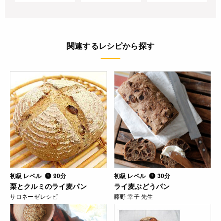
関連するレシピから探す
初級 レベル
90分
初級 レベル
30分
栗とクルミのライ麦パン
ライ麦ぶどうパン
サロネーゼレシピ
藤野 幸子 先生