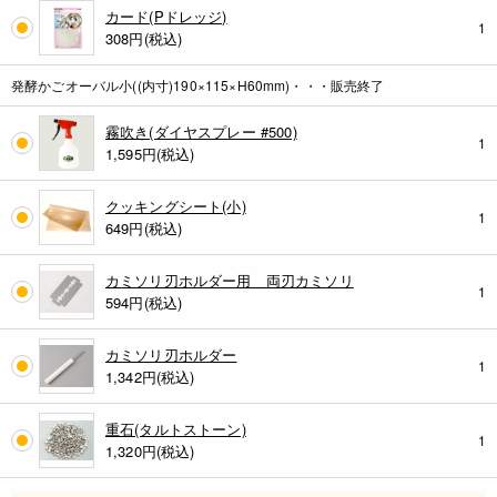
カード(Pドレッジ)
1
308
円(税込)
発酵かごオーバル小((内寸)190×115×H60mm)・・・販売終了
霧吹き(ダイヤスプレー #500)
1
1,595
円(税込)
クッキングシート(小)
1
649
円(税込)
カミソリ刃ホルダー用 両刃カミソリ
1
594
円(税込)
カミソリ刃ホルダー
1
1,342
円(税込)
重石(タルトストーン)
1
1,320
円(税込)