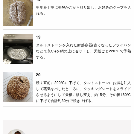
生地を丁寧に発酵かごから取り出し、お好みのクープを入
れる。
19
タルトストーンを入れた耐熱容器(古くなったフライパン
などで良い)を網の上にセットし、天板ごと220℃で予熱
する。
20
焼く直前に200℃に下げて、タルトストーンにお湯を注入
して蒸気を出したところに、クッキングシートをスライド
させるようにして天板に移し変え、約15分、その後180℃
に下げて合計約30分で焼き上げる。