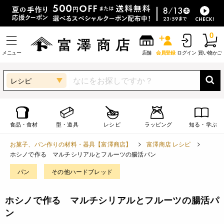
0
メニュー
店舗
会員登録
ログイン
買い物かご
レシピ
食品・食材
型・道具
レシピ
ラッピング
知る・学ぶ
お菓子、パン作りの材料・器具【富澤商店】
富澤商店 レシピ
ホシノで作る マルチシリアルとフルーツの腸活パン
パン
その他ハードブレッド
ホシノで作る マルチシリアルとフルーツの腸活パ
ン