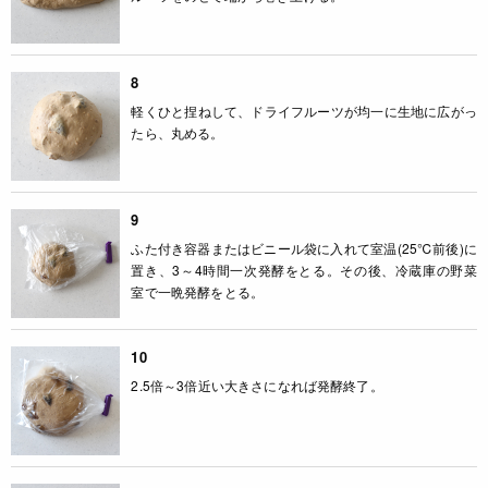
8
軽くひと捏ねして、ドライフルーツが均一に生地に広がっ
たら、丸める。
9
ふた付き容器またはビニール袋に入れて室温(25℃前後)に
置き、3～4時間一次発酵をとる。その後、冷蔵庫の野菜
室で一晩発酵をとる。
10
2.5倍～3倍近い大きさになれば発酵終了。