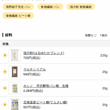
海野綾子先生 パン
食物繊維 パン
強力粉 食物繊維
食物繊維 ビート糖
材料
発酵かご 1個分
生地
強力粉(はるゆたかブレンド)
225g
723
円(税込)
マルチシリアル
25g
540
円(税込)
ホシノ 丹沢酵母パン種 生種
20g
2,289
円(税込)
北海道産ビート糖(てんさい糖)
20g
507
円(税込)