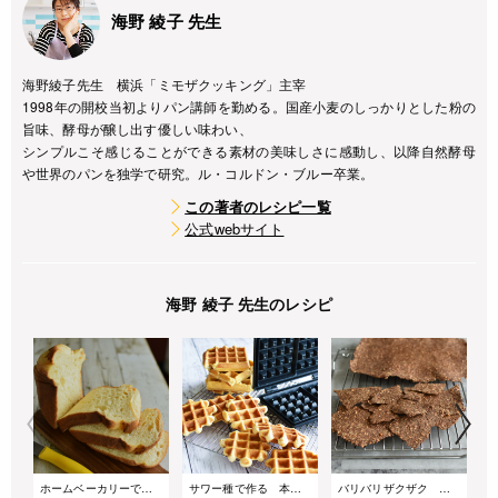
海野 綾子 先生
海野綾子先生 横浜「ミモザクッキング」主宰
1998年の開校当初よりパン講師を勤める。国産小麦のしっかりとした粉の
旨味、酵母が醸し出す優しい味わい、
シンプルこそ感じることができる素材の美味しさに感動し、以降自然酵母
や世界のパンを独学で研究。ル・コルドン・ブルー卒業。
この著者のレシピ一覧
公式webサイト
海野 綾子 先生のレシピ
ホームベーカリーで作る!ふんわりやわらか生食パン風ブリオッシュ食パン
サワー種で作る 本格ベルギーワッフル
バリバリザクザク クリスピー食感 やみつきクネッケブロート