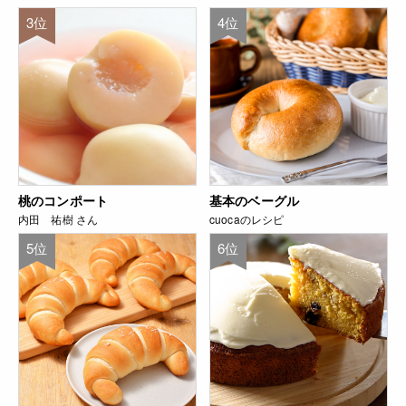
3位
4位
桃のコンポート
基本のベーグル
内田 祐樹 さん
cuocaのレシピ
5位
6位