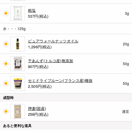
粗塩
3g
537
円(税込)
水・・・125g
ピュアウォールナッツオイル
20g
1,296
円(税込)
干あんず(トルコ産)無添加
50g
907
円(税込)
セミドライプルーン(フランス産)種抜
50g
2,505
円(税込)
成型時
押麦(国産)
適宜
259
円(税込)
あると便利な道具