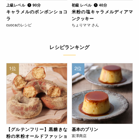
上級レベル
90分
初級 レベル
40分
キャラメルのボンボンショコ
米粉の塩キャラメルディアマ
ラ
ンクッキー
cuocaのレシピ
ちょりママ さん
レシピランキング
1位
2位
【グルテンフリー】黒糖きな
基本のプリン
粉の米粉オールドファッショ
富澤商店