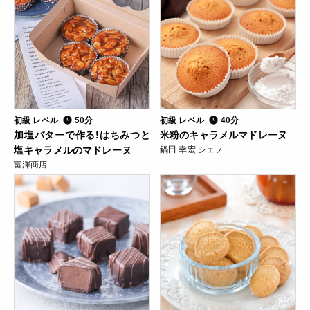
初級 レベル
50分
初級 レベル
40分
加塩バターで作る!はちみつと
米粉のキャラメルマドレーヌ
塩キャラメルのマドレーヌ
鍋田 幸宏 シェフ
富澤商店