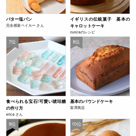
バター塩パン
イギリスの伝統菓子 基本の
完全感覚ベイカー さん
キャロットケーキ
cuocaのレシピ
7位
8位
食べられる宝石!可愛い琥珀糖
基本のパウンドケーキ
の作り方
富澤商店
erica さん
9位
10位