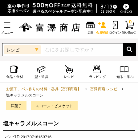
0
メニュー
店舗
会員登録
ログイン
買い物かご
レシピ
食品・食材
型・道具
レシピ
ラッピング
知る・学ぶ
お菓子、パン作りの材料・器具【富澤商店】
富澤商店 レシピ
塩キャラメルスコーン
洋菓子
スコーン・ビスケット
塩キャラメルスコーン
レシピID 20170718153716