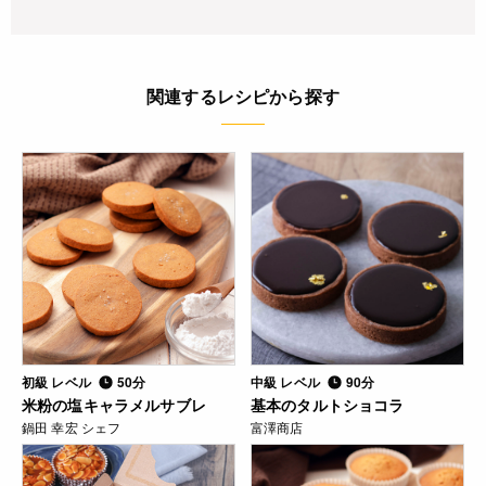
関連するレシピから探す
初級 レベル
50分
中級 レベル
90分
米粉の塩キャラメルサブレ
基本のタルトショコラ
鍋田 幸宏 シェフ
富澤商店