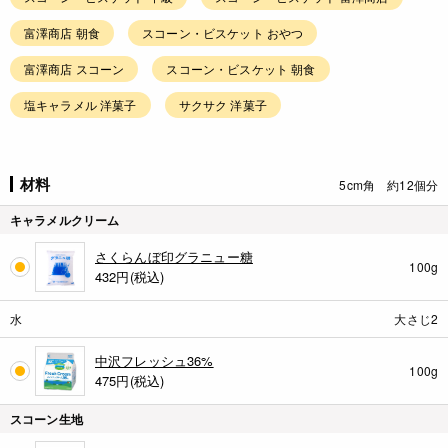
富澤商店 朝食
スコーン・ビスケット おやつ
富澤商店 スコーン
スコーン・ビスケット 朝食
塩キャラメル 洋菓子
サクサク 洋菓子
材料
5cm角 約12個分
キャラメルクリーム
さくらんぼ印グラニュー糖
100g
432
円(税込)
水
大さじ2
中沢フレッシュ36%
100g
475
円(税込)
スコーン生地