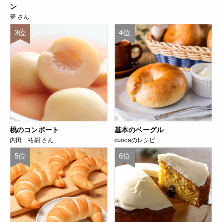
ン
夢 さん
3位
4位
桃のコンポート
基本のベーグル
内田 祐樹 さん
cuocaのレシピ
5位
6位