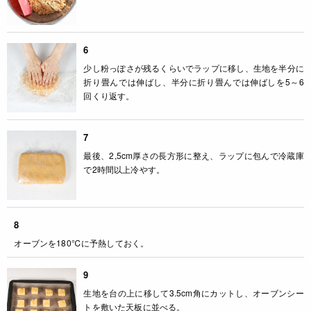
6
少し粉っぽさが残るくらいでラップに移し、生地を半分に
折り畳んでは伸ばし、半分に折り畳んでは伸ばしを5～6
回くり返す。
7
最後、2,5cm厚さの長方形に整え、ラップに包んで冷蔵庫
で2時間以上冷やす。
8
オーブンを180℃に予熱しておく。
9
生地を台の上に移して3.5cm角にカットし、オーブンシー
トを敷いた天板に並べる。