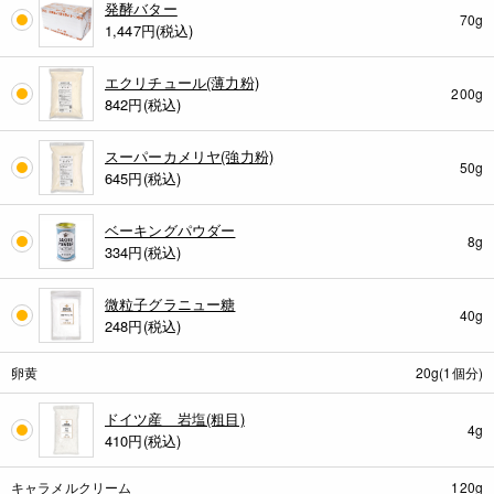
発酵バター
70g
1,447
円(税込)
エクリチュール(薄力粉)
200g
842
円(税込)
スーパーカメリヤ(強力粉)
50g
645
円(税込)
ベーキングパウダー
8g
334
円(税込)
微粒子グラニュー糖
40g
248
円(税込)
卵黄
20g(1個分)
ドイツ産 岩塩(粗目)
4g
410
円(税込)
キャラメルクリーム
120g