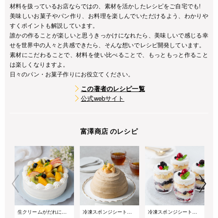
材料を扱っているお店ならではの、素材を活かしたレシピをご自宅でも!
美味しいお菓子やパン作り、お料理を楽しんでいただけるよう、わかりや
すくポイントも解説しています。
誰かの作ることが楽しいと思うきっかけになれたら、美味しいで感じる幸
せを世界中の人々と共感できたら、そんな想いでレシピ開発しています。
素材にこだわることで、材料を使い比べることで、もっともっと作ること
は楽しくなりますよ。
日々のパン・お菓子作りにお役立てください。
この著者のレシピ一覧
公式webサイト
富澤商店 のレシピ
生クリームがだれにくい!サマーショートケーキ
冷凍スポンジシートで簡単!桃とアールグレイのズコットケーキ
冷凍スポンジシートで簡単!重ねるだけのベリーグラスケーキ