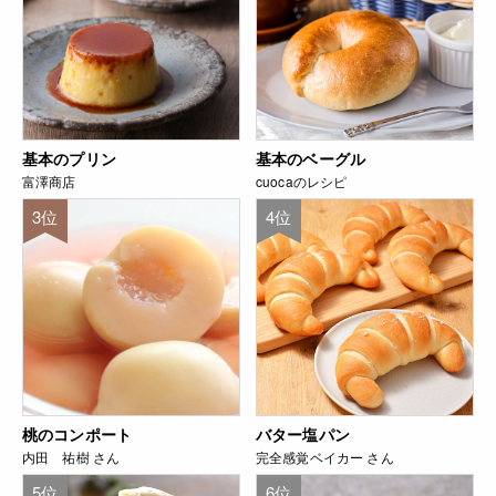
基本のプリン
基本のベーグル
富澤商店
cuocaのレシピ
3位
4位
桃のコンポート
バター塩パン
内田 祐樹 さん
完全感覚ベイカー さん
5位
6位