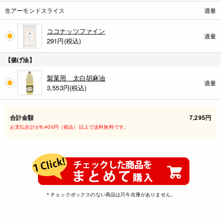
生アーモンドスライス
適量
ココナッツファイン
適量
291
円(税込)
【揚げ油】
製菓用 太白胡麻油
適量
3,553
円(税込)
合計金額
7,295円
お支払合計が6,400円（税込）以上で送料無料です。
＊チェックボックスのない商品は只今在庫がありません。