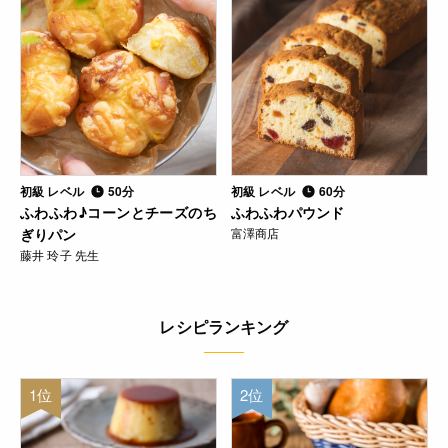
初級 レベル
50分
初級 レベル
60分
ふわふわ♪コーンとチーズのち
ふわふわパウンド
ぎりパン
富澤商店
藤井 玲子 先生
レシピランキング
1位
2位