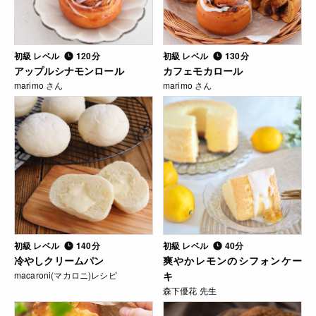
初級 レベル
120分
初級 レベル
130分
アップルシナモンロール
カフェモカロール
marimo さん
marimo さん
初級 レベル
140分
初級 レベル
40分
冷やしクリームパン
爽やかレモンのシフォンケー
macaroni(マカロニ)レシピ
キ
森下優花 先生