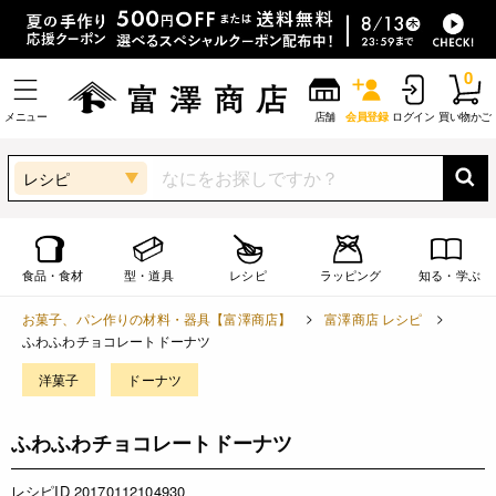
0
メニュー
店舗
会員登録
ログイン
買い物かご
レシピ
食品・食材
型・道具
レシピ
ラッピング
知る・学ぶ
お菓子、パン作りの材料・器具【富澤商店】
富澤商店 レシピ
ふわふわチョコレートドーナツ
洋菓子
ドーナツ
ふわふわチョコレートドーナツ
レシピID 20170112104930