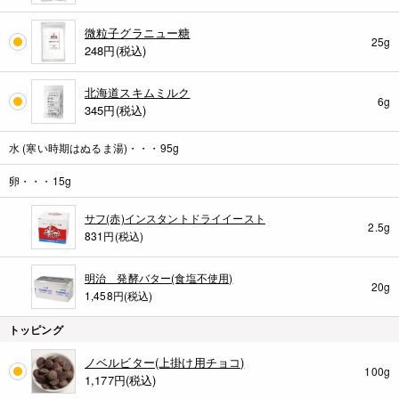
微粒子グラニュー糖
25g
248
円(税込)
北海道スキムミルク
6g
345
円(税込)
水 (寒い時期はぬるま湯)・・・95g
卵・・・15g
サフ(赤)インスタントドライイースト
2.5g
831円(税込)
明治 発酵バター(食塩不使用)
20g
1,458円(税込)
トッピング
ノベルビター(上掛け用チョコ)
100g
1,177
円(税込)