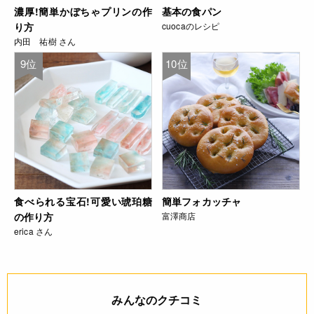
濃厚!簡単かぼちゃプリンの作
基本の食パン
り方
cuocaのレシピ
内田 祐樹 さん
9位
10位
食べられる宝石!可愛い琥珀糖
簡単フォカッチャ
の作り方
富澤商店
erica さん
みんなのクチコミ