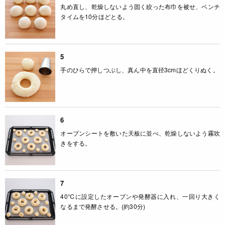
丸め直し、乾燥しないよう固く絞った布巾を被せ、ベンチ
タイムを10分ほどとる。
5
手のひらで押しつぶし、真ん中を直径3cmほどくりぬく。
6
オーブンシートを敷いた天板に並べ、乾燥しないよう霧吹
きをする。
7
40℃に設定したオーブンや発酵器に入れ、一回り大きく
なるまで発酵させる。(約30分)