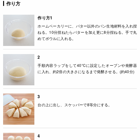
作り方
作り方1
ホームベーカリーに、バター以外のパン生地材料を入れ捏
ねる。10分捏ねたらバターを加え更に8分捏ねる。手で丸
めてボウルに入れる。
2
手順内容ラップをして40℃に設定したオーブンや発酵器
に入れ、約2倍の大きさになるまで発酵させる。(約40分)
3
台の上に出し、スケッパーで8等分にする。
4