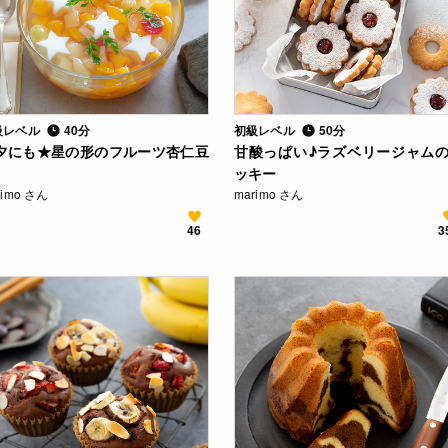
級レベル
40分
初級レベル
50分
夕にも★星の形のフルーツ杏仁豆
甘酸っぱい♪ラズベリージャム
ッキー
rimo さん
marimo さん
46
3