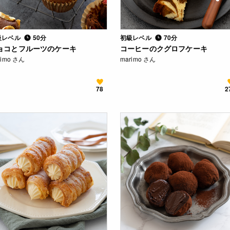
級レベル
50分
初級レベル
70分
ョコとフルーツのケーキ
コーヒーのクグロフケーキ
rimo さん
marimo さん
78
2