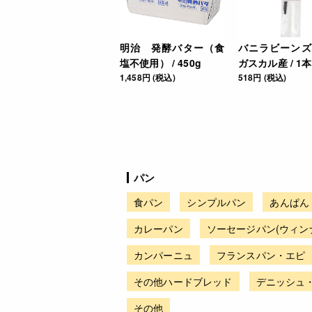
明治 発酵バター（食
バニラビーンズ
塩不使用） / 450g
ガスカル産 / 1本
1,458円 (税込)
518円 (税込)
パン
食パン
シンプルパン
あんぱん
カレーパン
ソーセージパン(ウィン
カンパーニュ
フランスパン・エピ
その他ハードブレッド
デニッシュ
その他