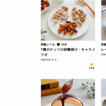
初級レベル
15分
初
7種のナッツの砂糖掛け・キャラメ
レ
リゼ
ma
marimo さん
114