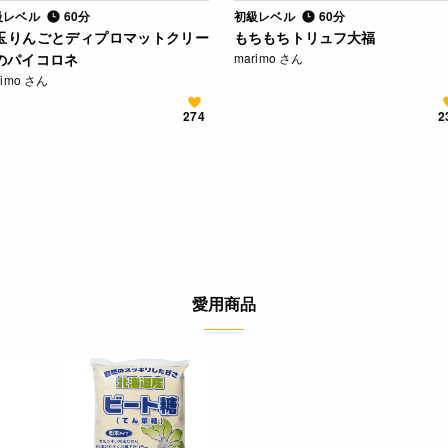
級レベル
60分
初級レベル
60分
玉りんごとディプロマットクリー
もちもちトリュフ大福
のパイコロネ
marimo さん
rimo さん
274
2
愛用商品