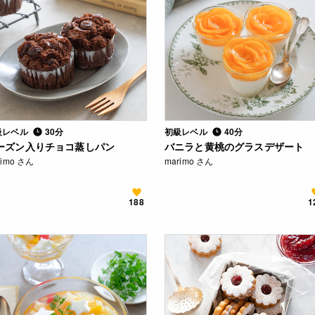
級レベル
30分
初級レベル
40分
ーズン入りチョコ蒸しパン
バニラと黄桃のグラスデザート
rimo さん
marimo さん
188
1