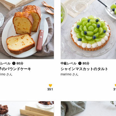
級レベル
60分
中級レベル
80分
子のパウンドケーキ
シャインマスカットのタルト
rimo さん
marimo さん
351
3