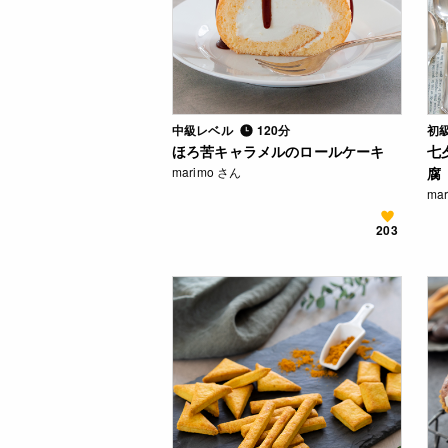
中級レベル
120分
初
ほろ苦キャラメルのロールケーキ
七
marimo さん
腐
ma
203