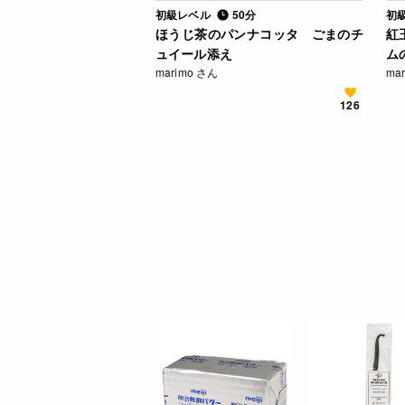
初級レベル
50分
初
ほうじ茶のパンナコッタ ごまのチ
紅
ュイール添え
ム
marimo さん
ma
126