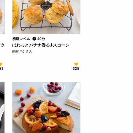
初級レベル
40分
のク
ほわっとバナナ香る♪スコーン
marimo さん
58
325