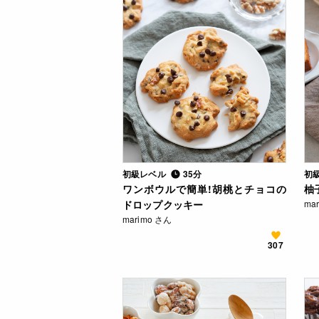
初級レベル
35分
初
ワンボウルで簡単!胡桃とチョコの
柚
ドロップクッキー
ma
marimo さん
307