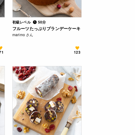
初級レベル
50分
フルーツたっぷりブランデーケーキ
marimo さん
71
123