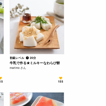
初級レベル
20分
牛乳で作る★ミルキーなわらび餅
marimo さん
15
155