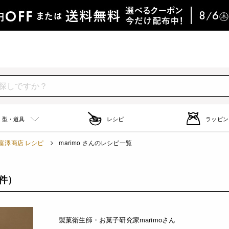
型・道具
レシピ
ラッピン
富澤商店 レシピ
marimo さんのレシピ一覧
7件）
製菓衛生師・お菓子研究家marimoさん