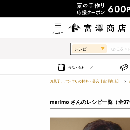
メニュー
レシピ
食品・食材
お菓子、パン作りの材料・器具【富澤商店】
marimo さんのレシピ一覧
（全9