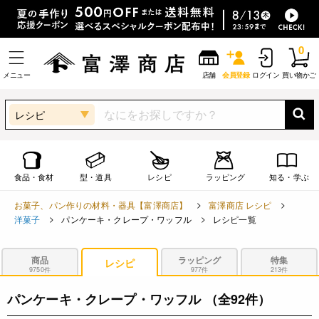
0
メニュー
店舗
会員登録
ログイン
買い物かご
レシピ
食品・食材
型・道具
レシピ
ラッピング
知る・学ぶ
お菓子、パン作りの材料・器具【富澤商店】
富澤商店 レシピ
洋菓子
パンケーキ・クレープ・ワッフル
レシピ一覧
商品
ラッピング
特集
レシピ
9750件
977件
213件
パンケーキ・クレープ・ワッフル
（全92件）