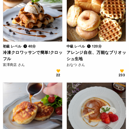
初級 レベル
40分
中級 レベル
120分
冷凍クロワッサンで簡単!クロッ
アレンジ自在、万能なブリオッ
フル
シュ生地
富澤商店 さん
おなつ さん
22
233