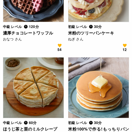
中級 レベル
120分
初級 レベル
30分
濃厚チョコレートワッフル
米粉のツリーパンケーキ
おなつ さん
ねぎ さん
54
12
中級 レベル
60分
初級 レベル
30分
ほうじ茶と栗のミルクレープ
米粉100%で作る!もっちりパン