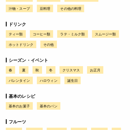
汁物・スープ
豆料理
その他の料理
ドリンク
ティー類
コーヒー類
ラテ・ミルク類
スムージー類
ホットドリンク
その他
シーズン・イベント
春
夏
秋
冬
クリスマス
お正月
バレンタイン
ハロウィン
誕生日
基本のレシピ
基本のお菓子
基本のパン
フルーツ