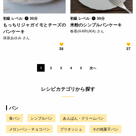
初級 レベル
30分
初級 レベル
30分
もっちりジャガイモとチーズの
米粉のシンプルパンケーキ
パンケーキ
春香(HARUKA) さん
保坂あゆみ さん
38
37
1
2
3
4
5
次へ
レシピカテゴリから探す
パン
食パン
シンプルパン
あんぱん・クリームパン
メロンパン・チョコパン
ブリオッシュ
その他菓子パン