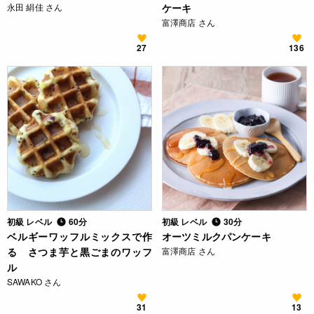
永田 絹佳 さん
ケーキ
富澤商店 さん
27
136
初級 レベル
60分
初級 レベル
30分
ベルギーワッフルミックスで作
オーツミルクパンケーキ
る さつま芋と黒ごまのワッフ
富澤商店 さん
ル
SAWAKO さん
31
13