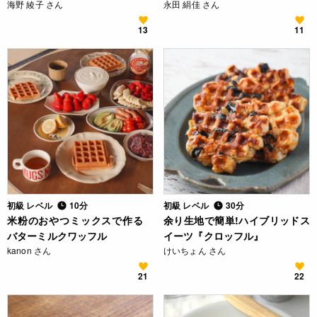
海野 綾子 さん
永田 絹佳 さん
13
11
初級 レベル
10分
初級 レベル
30分
米粉のおやつミックスで作る
余り生地で簡単!ハイブリッドス
バターミルクワッフル
イーツ『クロッフル』
kanon さん
けいちょん さん
21
22