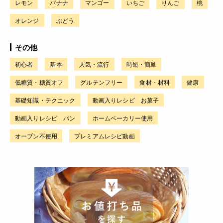
レモン
バナナ
マンゴー
いちご
りんご
桃
オレンジ
ぶどう
その他
初心者
基本
人気・流行
時短・簡単
低糖質・糖質オフ
グルテンフリー
食材・材料
健康
基礎知識・テクニック
動画入りレシピ お菓子
動画入りレシピ パン
ホームベーカリー使用
オーブン不使用
プレミアムレシピ動画