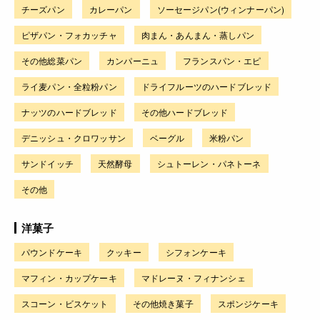
チーズパン
カレーパン
ソーセージパン(ウィンナーパン)
ピザパン・フォカッチャ
肉まん・あんまん・蒸しパン
その他総菜パン
カンパーニュ
フランスパン・エピ
ライ麦パン・全粒粉パン
ドライフルーツのハードブレッド
ナッツのハードブレッド
その他ハードブレッド
デニッシュ・クロワッサン
ベーグル
米粉パン
サンドイッチ
天然酵母
シュトーレン・パネトーネ
その他
洋菓子
パウンドケーキ
クッキー
シフォンケーキ
マフィン・カップケーキ
マドレーヌ・フィナンシェ
スコーン・ビスケット
その他焼き菓子
スポンジケーキ