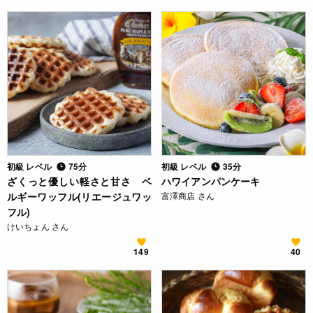
初級 レベル
75分
初級 レベル
35分
ざくっと優しい軽さと甘さ ベ
ハワイアンパンケーキ
ルギーワッフル(リエージュワッ
富澤商店 さん
フル)
けいちょん さん
149
40