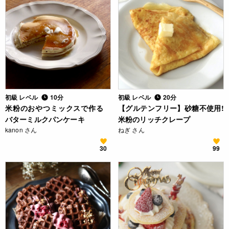
初級 レベル
10分
初級 レベル
20分
米粉のおやつミックスで作る
【グルテンフリー】砂糖不使用!
バターミルクパンケーキ
米粉のリッチクレープ
kanon さん
ねぎ さん
30
99