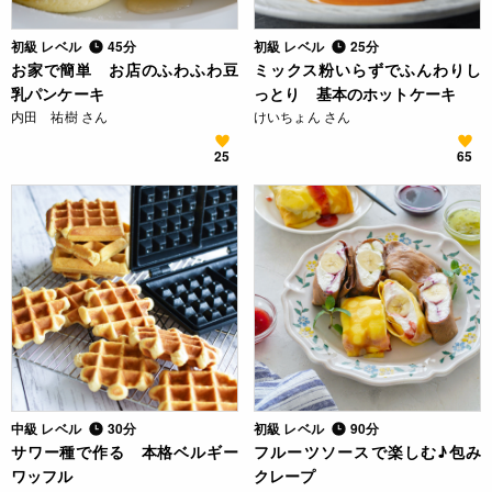
初級 レベル
45分
初級 レベル
25分
お家で簡単 お店のふわふわ豆
ミックス粉いらずでふんわりし
乳パンケーキ
っとり 基本のホットケーキ
内田 祐樹 さん
けいちょん さん
25
65
中級 レベル
30分
初級 レベル
90分
サワー種で作る 本格ベルギー
フルーツソースで楽しむ♪包み
ワッフル
クレープ