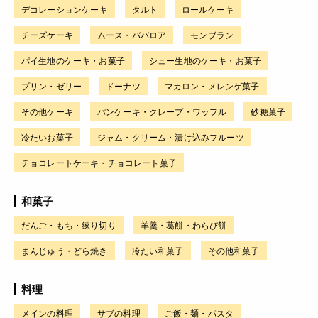
デコレーションケーキ
タルト
ロールケーキ
チーズケーキ
ムース・ババロア
モンブラン
パイ生地のケーキ・お菓子
シュー生地のケーキ・お菓子
プリン・ゼリー
ドーナツ
マカロン・メレンゲ菓子
その他ケーキ
パンケーキ・クレープ・ワッフル
砂糖菓子
冷たいお菓子
ジャム・クリーム・漬け込みフルーツ
チョコレートケーキ・チョコレート菓子
和菓子
だんご・もち・練り切り
羊羹・葛餅・わらび餅
まんじゅう・どら焼き
冷たい和菓子
その他和菓子
料理
メインの料理
サブの料理
ご飯・麺・パスタ