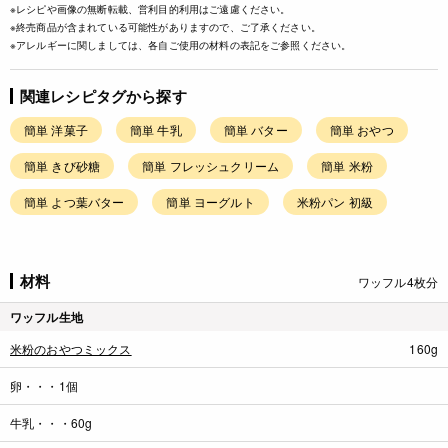
※レシピや画像の無断転載、営利目的利用はご遠慮ください。
※終売商品が含まれている可能性がありますので、ご了承ください。
※アレルギーに関しましては、各自ご使用の材料の表記をご参照ください。
関連レシピタグから探す
簡単 洋菓子
簡単 牛乳
簡単 バター
簡単 おやつ
簡単 きび砂糖
簡単 フレッシュクリーム
簡単 米粉
簡単 よつ葉バター
簡単 ヨーグルト
米粉パン 初級
材料
ワッフル4枚分
ワッフル生地
米粉のおやつミックス
160g
卵・・・1個
牛乳・・・60g