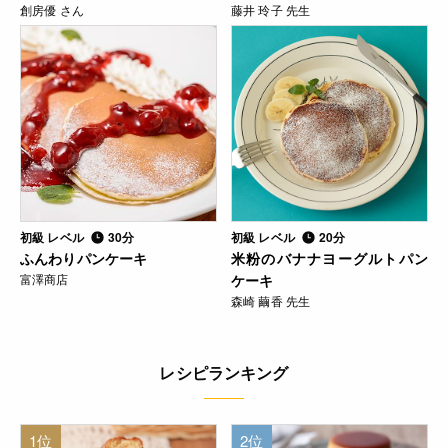
創房優 さん
藤井 玲子 先生
初級 レベル
30分
初級 レベル
20分
ふんわりパンケーキ
米粉のバナナヨーグルトパン
富澤商店
ケーキ
森崎 繭香 先生
レシピランキング
1位
2位