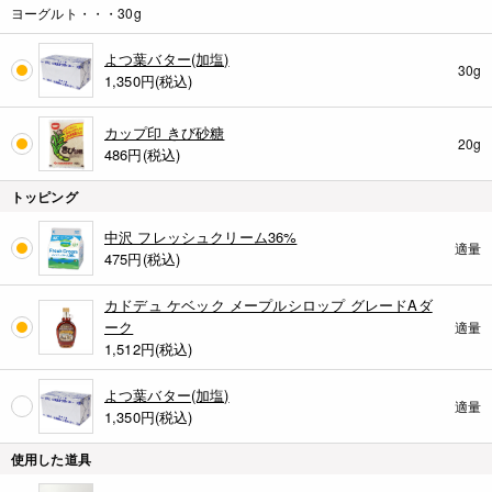
ヨーグルト・・・30g
よつ葉バター(加塩)
30g
1,350
円(税込)
カップ印 きび砂糖
20g
486
円(税込)
トッピング
中沢 フレッシュクリーム36%
適量
475
円(税込)
カドデュ ケベック メープルシロップ グレードAダ
ーク
適量
1,512
円(税込)
よつ葉バター(加塩)
適量
1,350
円(税込)
使用した道具