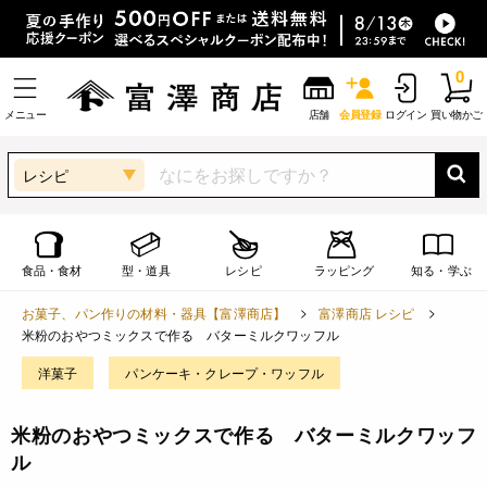
0
メニュー
店舗
会員登録
ログイン
買い物かご
レシピ
食品・食材
型・道具
レシピ
ラッピング
知る・学ぶ
お菓子、パン作りの材料・器具【富澤商店】
富澤商店 レシピ
米粉のおやつミックスで作る バターミルクワッフル
洋菓子
パンケーキ・クレープ・ワッフル
米粉のおやつミックスで作る バターミルクワッフ
ル