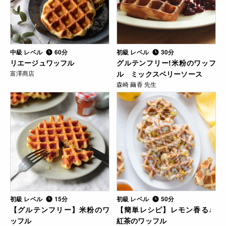
中級 レベル
60分
初級 レベル
30分
リエージュワッフル
グルテンフリー!米粉のワッフ
富澤商店
ル ミックスベリーソース
森崎 繭香 先生
初級 レベル
15分
初級 レベル
50分
【グルテンフリー】米粉のワ
【簡単レシピ】レモン香る♩
ッフル
紅茶のワッフル