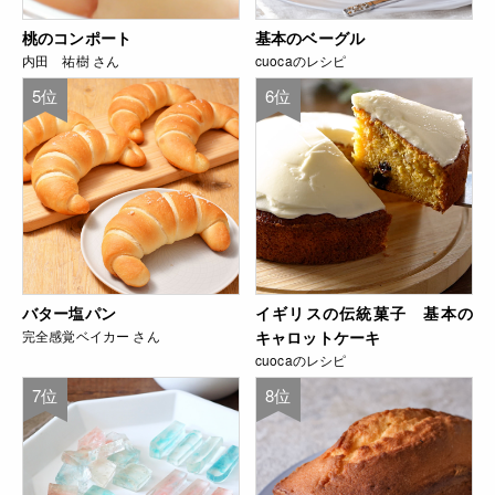
桃のコンポート
基本のベーグル
内田 祐樹 さん
cuocaのレシピ
5位
6位
バター塩パン
イギリスの伝統菓子 基本の
完全感覚ベイカー さん
キャロットケーキ
cuocaのレシピ
7位
8位