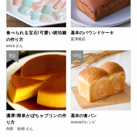
食べられる宝石!可愛い琥珀糖
基本のパウンドケーキ
の作り方
富澤商店
erica さん
9位
10位
濃厚!簡単かぼちゃプリンの作
基本の食パン
り方
cuocaのレシピ
内田 祐樹 さん