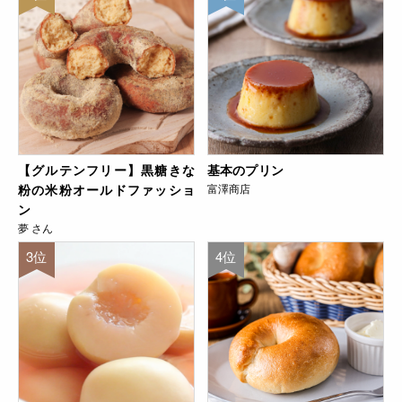
【グルテンフリー】黒糖きな
基本のプリン
粉の米粉オールドファッショ
富澤商店
ン
夢 さん
3位
4位