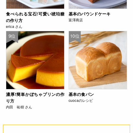
食べられる宝石!可愛い琥珀糖
基本のパウンドケーキ
の作り方
富澤商店
erica さん
9位
10位
濃厚!簡単かぼちゃプリンの作
基本の食パン
り方
cuocaのレシピ
内田 祐樹 さん