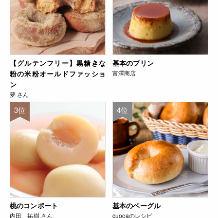
【グルテンフリー】黒糖きな
基本のプリン
粉の米粉オールドファッショ
富澤商店
ン
夢 さん
3位
4位
桃のコンポート
基本のベーグル
内田 祐樹 さん
cuocaのレシピ