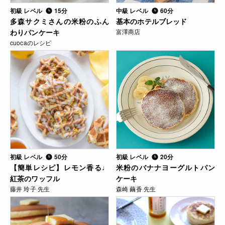
初級 レベル
15分
中級 レベル
60分
多森サクミさんの米粉のふん
基本のホテルブレッド
わりパンケーキ
富澤商店
cuocaのレシピ
初級 レベル
50分
初級 レベル
20分
【簡単レシピ】レモン香る♩
米粉のバナナヨーグルトパン
紅茶のワッフル
ケーキ
藤井 玲子 先生
森崎 繭香 先生