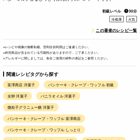
初級レベル
30分
冷蔵庫
火気
この著者のレシピ一覧
※レシピや画像の無断転載、営利目的利用はご遠慮ください。
※終売商品が含まれている可能性がありますので、ご了承ください。
※アレルギーに関しましては、各自ご使用の材料の表記をご参照ください。
関連レシピタグから探す
富澤商店 洋菓子
パンケーキ・クレープ・ワッフル 初級
全卵 洋菓子
バニラオイル 洋菓子
微粒子グラニュー糖 洋菓子
パンケーキ・クレープ・ワッフル 富澤商店
パンケーキ・クレープ・ワッフル しっとり