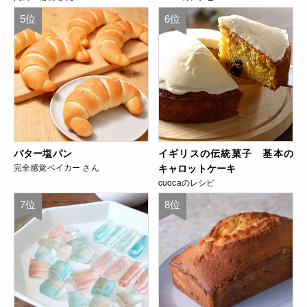
5位
6位
バター塩パン
イギリスの伝統菓子 基本の
完全感覚ベイカー さん
キャロットケーキ
cuocaのレシピ
7位
8位