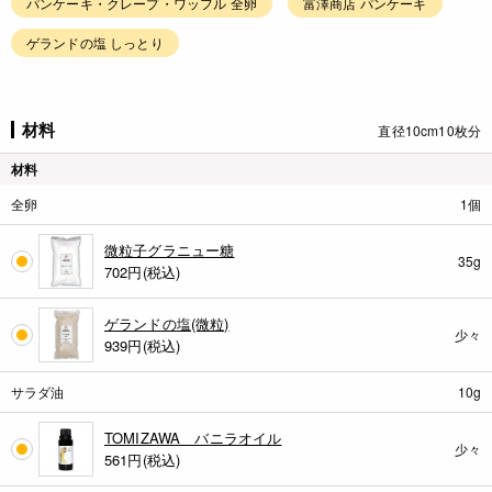
パンケーキ・クレープ・ワッフル 全卵
富澤商店 パンケーキ
ゲランドの塩 しっとり
材料
直径10cm10枚分
材料
全卵
1個
微粒子グラニュー糖
35g
702
円(税込)
ゲランドの塩(微粒)
少々
939
円(税込)
サラダ油
10g
TOMIZAWA バニラオイル
少々
561
円(税込)