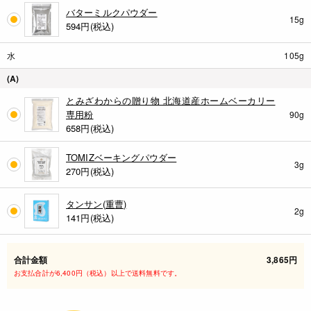
バターミルクパウダー
15g
594
円(税込)
水
105g
(A)
とみざわからの贈り物 北海道産ホームベーカリー
専用粉
90g
658
円(税込)
TOMIZベーキングパウダー
3g
270
円(税込)
タンサン(重曹)
2g
141
円(税込)
合計金額
3,865円
お支払合計が6,400円（税込）以上で送料無料です。