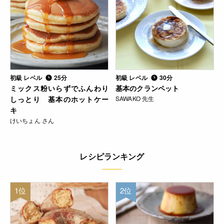
初級 レベル
25分
初級 レベル
30分
ミックス粉いらずでふんわり
基本のクランペット
しっとり 基本のホットケー
SAWAKO 先生
キ
けいちょん さん
レシピランキング
1位
2位