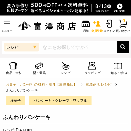
0
メニュー
店舗
会員登録
ログイン
買い物かご
レシピ
食品・食材
型・道具
レシピ
ラッピング
知る・学ぶ
お菓子、パン作りの材料・器具【富澤商店】
富澤商店 レシピ
ふんわりパンケーキ
洋菓子
パンケーキ・クレープ・ワッフル
ふんわりパンケーキ
レシピID 409001