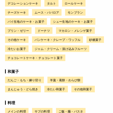
デコレーションケーキ
タルト
ロールケーキ
チーズケーキ
ムース・ババロア
モンブラン
パイ生地のケーキ・お菓子
シュー生地のケーキ・お菓子
プリン・ゼリー
ドーナツ
マカロン・メレンゲ菓子
その他ケーキ
パンケーキ・クレープ・ワッフル
砂糖菓子
冷たいお菓子
ジャム・クリーム・漬け込みフルーツ
チョコレートケーキ・チョコレート菓子
和菓子
だんご・もち・練り切り
羊羹・葛餅・わらび餅
まんじゅう・どら焼き
冷たい和菓子
その他和菓子
料理
メインの料理
サブの料理
ご飯・麺・パスタ