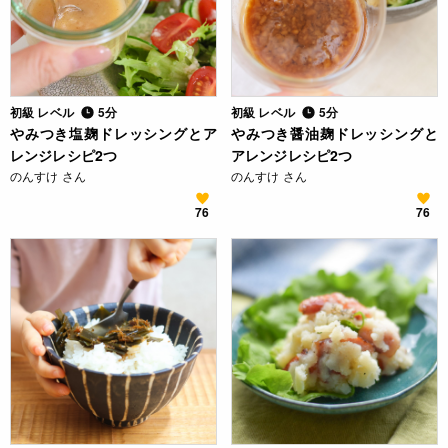
初級 レベル
5分
初級 レベル
5分
やみつき塩麹ドレッシングとア
やみつき醤油麹ドレッシングと
レンジレシピ2つ
アレンジレシピ2つ
のんすけ さん
のんすけ さん
76
76