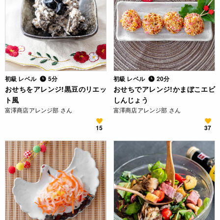
初級 レベル
5分
初級 レベル
20分
おせちをアレンジ!黒豆のリエッ
おせちでアレンジ!かまぼこエビ
ト風
しんじょう
富澤商店アレンジ部 さん
富澤商店アレンジ部 さん
15
37