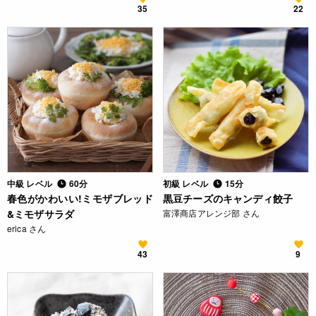
35
22
中級 レベル
60分
初級 レベル
15分
春色がかわいい!ミモザブレッド
黒豆チーズのキャンディ餃子
&ミモザサラダ
富澤商店アレンジ部 さん
erica さん
43
9