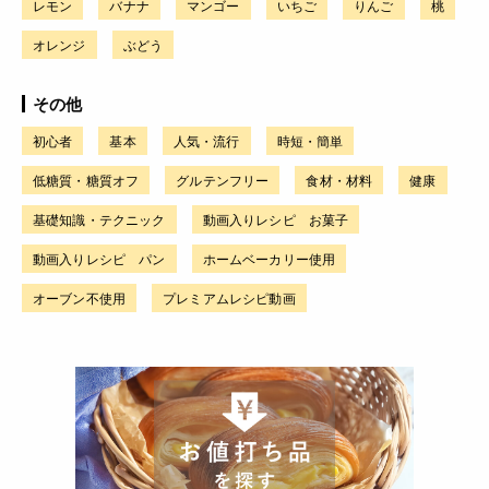
レモン
バナナ
マンゴー
いちご
りんご
桃
オレンジ
ぶどう
その他
初心者
基本
人気・流行
時短・簡単
低糖質・糖質オフ
グルテンフリー
食材・材料
健康
基礎知識・テクニック
動画入りレシピ お菓子
動画入りレシピ パン
ホームベーカリー使用
オーブン不使用
プレミアムレシピ動画