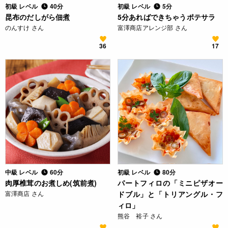
初級 レベル
40分
初級 レベル
5分
昆布のだしがら佃煮
5分あればできちゃうポテサラ
のんすけ さん
富澤商店アレンジ部 さん
36
17
中級 レベル
60分
初級 レベル
80分
肉厚椎茸のお煮しめ(筑前煮)
パートフィロの「ミニピザオー
富澤商店 さん
ドブル」と「トリアングル・フ
ィロ」
熊谷 裕子 さん