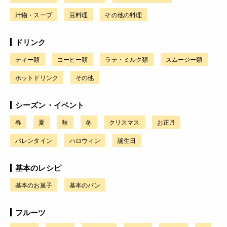
汁物・スープ
豆料理
その他の料理
ドリンク
ティー類
コーヒー類
ラテ・ミルク類
スムージー類
ホットドリンク
その他
シーズン・イベント
春
夏
秋
冬
クリスマス
お正月
バレンタイン
ハロウィン
誕生日
基本のレシピ
基本のお菓子
基本のパン
フルーツ