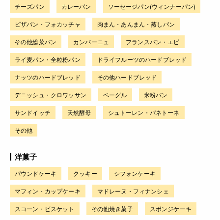
チーズパン
カレーパン
ソーセージパン(ウィンナーパン)
ピザパン・フォカッチャ
肉まん・あんまん・蒸しパン
その他総菜パン
カンパーニュ
フランスパン・エピ
ライ麦パン・全粒粉パン
ドライフルーツのハードブレッド
ナッツのハードブレッド
その他ハードブレッド
デニッシュ・クロワッサン
ベーグル
米粉パン
サンドイッチ
天然酵母
シュトーレン・パネトーネ
その他
洋菓子
パウンドケーキ
クッキー
シフォンケーキ
マフィン・カップケーキ
マドレーヌ・フィナンシェ
スコーン・ビスケット
その他焼き菓子
スポンジケーキ