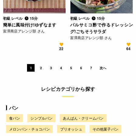
初級 レベル
15分
初級 レベル
15分
簡単に風味付け!ゆずなます
バルサミコ酢で作るドレッシン
富澤商店アレンジ部 さん
グ!ごちそうサラダ
富澤商店アレンジ部 さん
22
64
1
2
3
4
5
6
7
次へ
レシピカテゴリから探す
パン
食パン
シンプルパン
あんぱん・クリームパン
メロンパン・チョコパン
ブリオッシュ
その他菓子パン