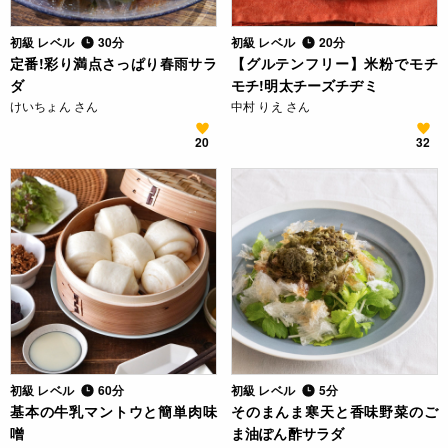
初級 レベル
30分
初級 レベル
20分
定番!彩り満点さっぱり春雨サラ
【グルテンフリー】米粉でモチ
ダ
モチ!明太チーズチヂミ
けいちょん さん
中村 りえ さん
20
32
初級 レベル
60分
初級 レベル
5分
基本の牛乳マントウと簡単肉味
そのまんま寒天と香味野菜のご
噌
ま油ぽん酢サラダ