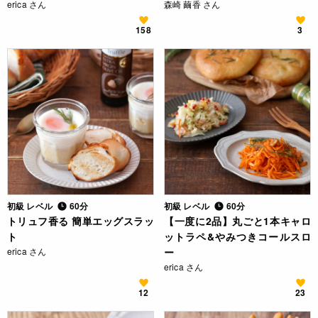
erica さん
森崎 繭香 さん
158
3
初級 レベル
60分
初級 レベル
60分
トリュフ香る 簡単エッグスラッ
【一度に2品】丸ごと1本キャロ
ト
ットラペ&やみつきコールスロ
erica さん
ー
erica さん
12
23