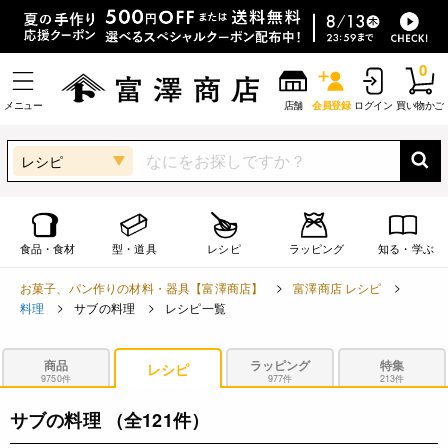
0
メニュー
店舗
会員登録
ログイン
買い物かご
レシピ
食品・食材
型・道具
レシピ
ラッピング
知る・学ぶ
お菓子、パン作りの材料・器具【富澤商店】
富澤商店 レシピ
料理
サブの料理
レシピ一覧
商品
ラッピング
特集
レシピ
9750件
977件
213件
サブの料理
（全121件）