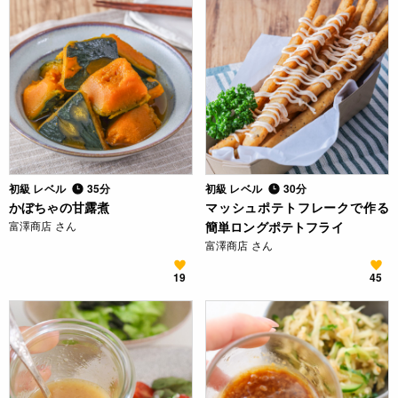
初級 レベル
35分
初級 レベル
30分
かぼちゃの甘露煮
マッシュポテトフレークで作る
富澤商店 さん
簡単ロングポテトフライ
富澤商店 さん
19
45