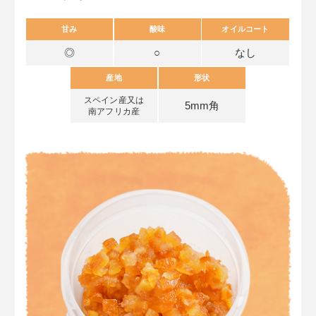
甘み
酸味
オイルコート
◎
○
なし
産地
形状
スペイン産又は
5mm角
南アフリカ産