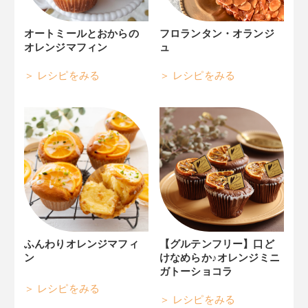
オートミールとおからの
フロランタン・オランジ
オレンジマフィン
ュ
レシピをみる
レシピをみる
ふんわりオレンジマフィ
【グルテンフリー】口ど
ン
けなめらか♪オレンジミニ
ガトーショコラ
レシピをみる
レシピをみる