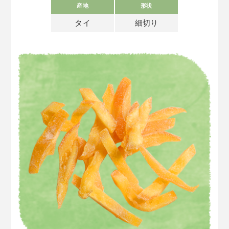
産地
形状
タイ
細切り