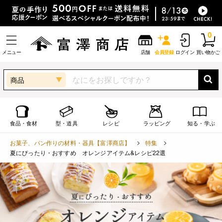
0
メニュー
店舗
会員登録
ログイン
買い物かご
商品
食品・食材
型・道具
レシピ
ラッピング
知る・学ぶ
お菓子、パン作りの材料・器具【富澤商店】
特集
夏にぴったり・おすすめ オレンジアイテム&レシピ22選