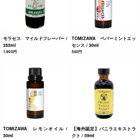
詳細
アルコールに漬けて香りを抽出したエキストラクト。
* 中蓋は付いておりません。
JANコード
モラセス マイルドフレーバー /
TOMIZAWA ペパーミントエッ
355ml
センス / 30ml
0651170001061
1,900円
540円
TOMIZAWA レモンオイル /
【海外認定】バニラエキストラ
30ml
クト / 59ml