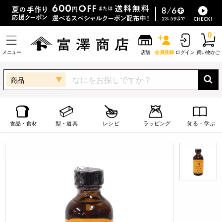
0
メニュー
店舗
会員登録
ログイン
買い物かご
商品
食品・食材
型・道具
レシピ
ラッピング
知る・学ぶ