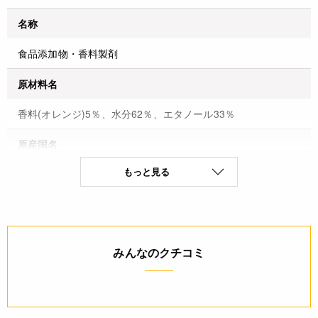
名称
食品添加物・香料製剤
原材料名
香料(オレンジ)5％、水分62％、エタノール33％
原産国名
もっと見る
アメリカ
保存方法(未開封)
直射日光、高温多湿を避け常温保存
みんなのクチコミ
賞味期限(未開封時)
※製造日を起点とした期限です。
製造日から5年