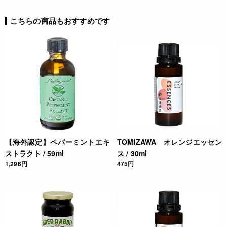
アレルギー
こちらの商品もおすすめです
なし(特定原材料8品目)
栄養成分表示
(100g当たり) エネルギー 392kcal たんぱく質 0g 脂質 0g 炭水
化物 0g 食塩相当量 0g ** 推定値
注意事項
使用基準：着香の目的以外で使用しないで下さい。
【海外認定】ペパーミントエキ
TOMIZAWA オレンジエッセン
ストラクト / 59ml
ス / 30ml
◆商品の在庫・販売状況について◆
1,296円
475円
・諸事情により、予告なく販売終了になる場合がございます。
予めご了承ください。
・当サイトに掲載されている商品は、ご購入可能な状態にあっ
ても必ずしも在庫を保証するものではありません。予めご了承
ください。